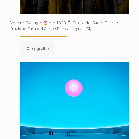
Venerdì 24 Luglio
ore 18.30
Chiesa del Sacro Cuore •
Frazione Casa del Corto • Piancastagnaio (Si)
Leggi altro