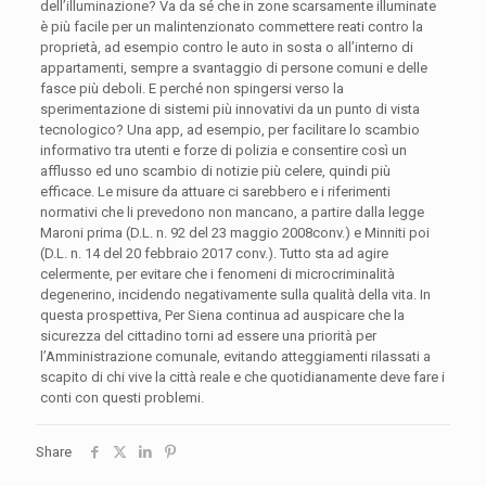
dell’illuminazione? Va da sé che in zone scarsamente illuminate
è più facile per un malintenzionato commettere reati contro la
proprietà, ad esempio contro le auto in sosta o all’interno di
appartamenti, sempre a svantaggio di persone comuni e delle
fasce più deboli. E perché non spingersi verso la
sperimentazione di sistemi più innovativi da un punto di vista
tecnologico? Una app, ad esempio, per facilitare lo scambio
informativo tra utenti e forze di polizia e consentire così un
afflusso ed uno scambio di notizie più celere, quindi più
efficace. Le misure da attuare ci sarebbero e i riferimenti
normativi che li prevedono non mancano, a partire dalla legge
Maroni prima (D.L. n. 92 del 23 maggio 2008conv.) e Minniti poi
(D.L. n. 14 del 20 febbraio 2017 conv.). Tutto sta ad agire
celermente, per evitare che i fenomeni di microcriminalità
degenerino, incidendo negativamente sulla qualità della vita. In
questa prospettiva, Per Siena continua ad auspicare che la
sicurezza del cittadino torni ad essere una priorità per
l’Amministrazione comunale, evitando atteggiamenti rilassati a
scapito di chi vive la città reale e che quotidianamente deve fare i
conti con questi problemi.
Share