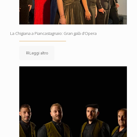
La Chigiana a Piancastagnaio: Gran galà d’Opera
Leggi altro