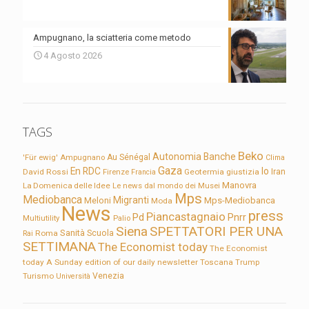
Ampugnano, la sciatteria come metodo
4 Agosto 2026
TAGS
Beko
Autonomia
Banche
'Für ewig'
Ampugnano
Au Sénégal
Clima
Gaza
En RDC
Io
David Rossi
Firenze
Geotermia
giustizia
Iran
Francia
Manovra
La Domenica delle Idee
Le news dal mondo dei Musei
Mps
Mediobanca
Migranti
Meloni
Mps-Mediobanca
Moda
News
press
Piancastagnaio
Pd
Pnrr
Multiutility
Palio
Siena
SPETTATORI PER UNA
Sanità
Rai
Roma
Scuola
SETTIMANA
The Economist today
The Economist
today A Sunday edition of our daily newsletter
Toscana
Trump
Turismo
Venezia
Università