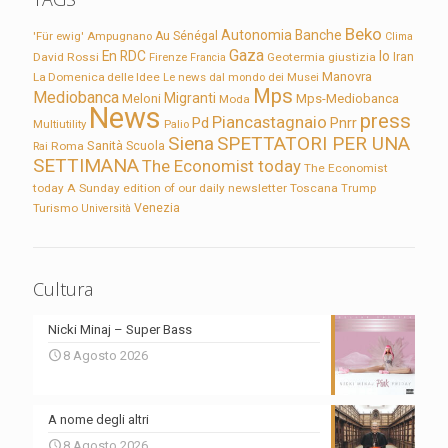
Beko
Autonomia
Banche
'Für ewig'
Ampugnano
Au Sénégal
Clima
Gaza
En RDC
Io
David Rossi
Firenze
Geotermia
giustizia
Iran
Francia
Manovra
La Domenica delle Idee
Le news dal mondo dei Musei
Mps
Mediobanca
Migranti
Meloni
Mps-Mediobanca
Moda
News
press
Piancastagnaio
Pd
Pnrr
Multiutility
Palio
Siena
SPETTATORI PER UNA
Sanità
Rai
Roma
Scuola
SETTIMANA
The Economist today
The Economist
today A Sunday edition of our daily newsletter
Toscana
Trump
Turismo
Venezia
Università
Cultura
Nicki Minaj – Super Bass
8 Agosto 2026
A nome degli altri
8 Agosto 2026