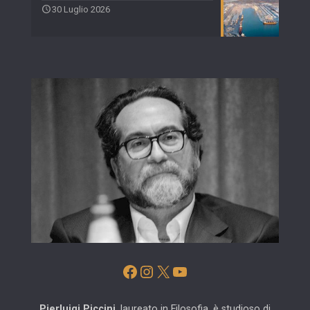
30 Luglio 2026
Facebook
Instagram
X
YouTube
Pierluigi Piccini
, laureato in Filosofia, è studioso di