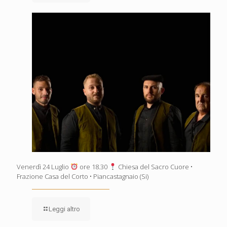
Venerdì 24 Luglio
ore 18.30
Chiesa del Sacro Cuore •
Frazione Casa del Corto • Piancastagnaio (Si)
Leggi altro