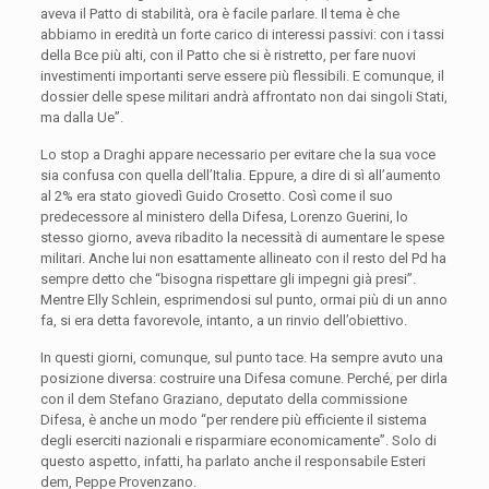
aveva il Patto di stabilità, ora è facile parlare. Il tema è che
abbiamo in eredità un forte carico di interessi passivi: con i tassi
della Bce più alti, con il Patto che si è ristretto, per fare nuovi
investimenti importanti serve essere più flessibili. E comunque, il
dossier delle spese militari andrà affrontato non dai singoli Stati,
ma dalla Ue”.
Lo stop a Draghi appare necessario per evitare che la sua voce
sia confusa con quella dell’Italia. Eppure, a dire di sì all’aumento
al 2% era stato giovedì Guido Crosetto. Così come il suo
predecessore al ministero della Difesa, Lorenzo Guerini, lo
stesso giorno, aveva ribadito la necessità di aumentare le spese
militari. Anche lui non esattamente allineato con il resto del Pd ha
sempre detto che “bisogna rispettare gli impegni già presi”.
Mentre Elly Schlein, esprimendosi sul punto, ormai più di un anno
fa, si era detta favorevole, intanto, a un rinvio dell’obiettivo.
In questi giorni, comunque, sul punto tace. Ha sempre avuto una
posizione diversa: costruire una Difesa comune. Perché, per dirla
con il dem Stefano Graziano, deputato della commissione
Difesa, è anche un modo “per rendere più efficiente il sistema
degli eserciti nazionali e risparmiare economicamente”. Solo di
questo aspetto, infatti, ha parlato anche il responsabile Esteri
dem, Peppe Provenzano.