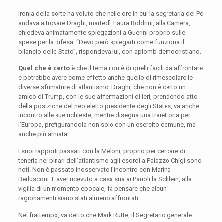
Ironia della sorte ha voluto che nelle ore in cui la segretaria del Pd
andava a trovare Draghi, martedì, Laura Boldrini, alla Camera,
chiedeva animatamente spiegazioni a Guerini proprio sulle
spese per la difesa. “Devo però spiegarti come funziona il
bilancio dello Stato”, rispondeva lui, con aplomb democristiano.
Quel che è certo
è che il tema non è di quelli facili da affrontare
e potrebbe avere come effetto anche quello di rimescolare le
diverse sfumature di atlantismo. Draghi, che non è certo un
amico di Trump, con le sue affermazioni di ieri, prendendo atto
della posizione del neo eletto presidente degli States, va anche
incontro alle sue richieste, mentre disegna una traiettoria per
l’Europa, prefigurandola non solo con un esercito comune, ma
anche più armata.
I suoi rapporti passati con la Meloni, proprio per cercare di
tenerla nei binari dell’atlantismo agli esordi a Palazzo Chigi sono
noti. Non è passato inosservato l’incontro con Marina
Berlusconi. E aver ricevuto a casa sua ai Parioli la Schlein, alla
vigilia di un momento epocale, fa pensare che alcuni
ragionamenti siano stati almeno affrontati.
Nel frattempo, va detto che Mark Rutte, il Segretario generale