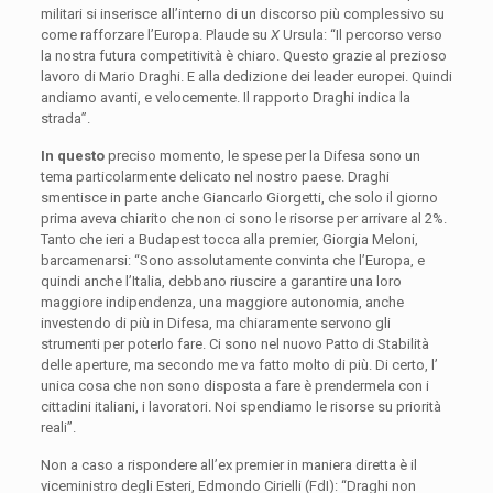
militari si inserisce all’interno di un discorso più complessivo su
come rafforzare l’Europa. Plaude su
X
Ursula: “Il percorso verso
la nostra futura competitività è chiaro. Questo grazie al prezioso
lavoro di Mario Draghi. E alla dedizione dei leader europei. Quindi
andiamo avanti, e velocemente. Il rapporto Draghi indica la
strada”.
In questo
preciso momento, le spese per la Difesa sono un
tema particolarmente delicato nel nostro paese. Draghi
smentisce in parte anche Giancarlo Giorgetti, che solo il giorno
prima aveva chiarito che non ci sono le risorse per arrivare al 2%.
Tanto che ieri a Budapest tocca alla premier, Giorgia Meloni,
barcamenarsi: “Sono assolutamente convinta che l’Europa, e
quindi anche l’Italia, debbano riuscire a garantire una loro
maggiore indipendenza, una maggiore autonomia, anche
investendo di più in Difesa, ma chiaramente servono gli
strumenti per poterlo fare. Ci sono nel nuovo Patto di Stabilità
delle aperture, ma secondo me va fatto molto di più. Di certo, l’
unica cosa che non sono disposta a fare è prendermela con i
cittadini italiani, i lavoratori. Noi spendiamo le risorse su priorità
reali”.
Non a caso a rispondere all’ex premier in maniera diretta è il
viceministro degli Esteri, Edmondo Cirielli (FdI): “Draghi non