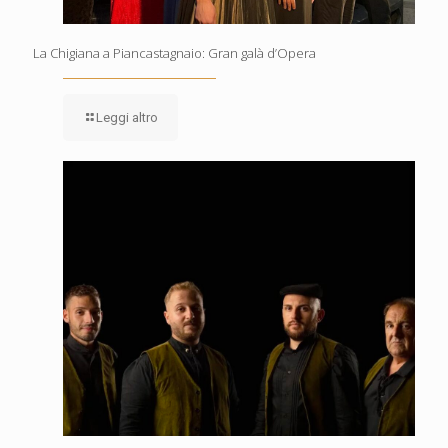
La Chigiana a Piancastagnaio: Gran galà d’Opera
Leggi altro