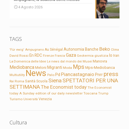
4 Agosto 2026
TAGS
Beko
Autonomia
Banche
'Für ewig'
Ampugnano
Au Sénégal
Clima
Gaza
En RDC
Io
David Rossi
Firenze
Geotermia
giustizia
Iran
Francia
Manovra
La Domenica delle Idee
Le news dal mondo dei Musei
Mps
Mediobanca
Migranti
Meloni
Mps-Mediobanca
Moda
News
press
Piancastagnaio
Pd
Pnrr
Multiutility
Palio
Siena
SPETTATORI PER UNA
Sanità
Rai
Roma
Scuola
SETTIMANA
The Economist today
The Economist
today A Sunday edition of our daily newsletter
Toscana
Trump
Turismo
Venezia
Università
Cultura