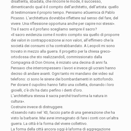
disattenta, sbadata, che rincorre le mode, il successo,
dimenticando qual è il compito dell’architetto, dell’artista: quello
di testimoniare il proprio tempo. Pensiamo aGuernica di Pablo
Picasso. L’architettura dovrebbe riflettere sul senso del fare, del
vivere. Una riflessione opportuna anche per capire noi stessi».
Tra il sacro e il profano scegliamo sempre il sacro?
«Il sacro evidenzia come il nostro compito sia quello di proporre
dei valori in contrapposizione ai non valori, all’effimero che la
società dei consumi ci ha contrabbandato. A Leopoli mi sono
trovato in mezzo alla guerra. Il progetto per la chiesa greco-
ortodossa che sto realizzandolì, commissionato dalla
Compagnia di Don Orione, è iniziato una decina di anni fa.
Pensavo che interrompessero i lavori e invece gli ucraini hanno
deciso di andare avanti. Ogni tanto mi mandano dei video sul
telefono: ci sono le sirene dei bombardamenti in sottofondo.
Per dorare il cupolino hanno fatto una colletta, donando i loro
gioielli, c’è chi ha dato perfino i denti d’oro.
L’architettura stessa è sacra perché trasforma la natura in
cultura».
Costruire invece di distruggere.
«Essendo nato nel ‘43, faccio parte di una generazione che ha
visto la barbarie. Mai avrei immaginato di fare i conti con un’altra
guerra. La città è la forma del vivere collettivo.
La forma della città ancora oggi è laforma di aggregazione