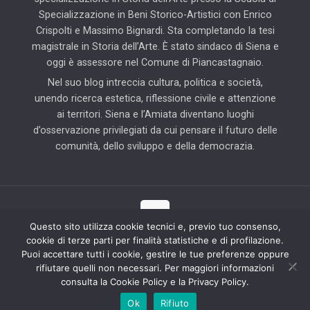
Specializzazione in Beni Storico-Artistici con Enrico
Crispolti e Massimo Bignardi. Sta completando la tesi
magistrale in Storia dell’Arte. È stato sindaco di Siena e
oggi è assessore nel Comune di Piancastagnaio.
Nel suo blog intreccia cultura, politica e società,
unendo ricerca estetica, riflessione civile e attenzione
ai territori. Siena e l’Amiata diventano luoghi
d’osservazione privilegiati da cui pensare il futuro delle
comunità, dello sviluppo e della democrazia.
Questo sito utilizza cookie tecnici e, previo tuo consenso,
cookie di terze parti per finalità statistiche e di profilazione.
© 2025 Il Blog di Pierluigi Piccini | Tutti i diritti riservati | Partner
Puoi accettare tutti i cookie, gestire le tue preferenze oppure
tecnico: Hab Solution
rifiutare quelli non necessari. Per maggiori informazioni
consulta la Cookie Policy e la Privacy Policy.
Ok
Rifiuto