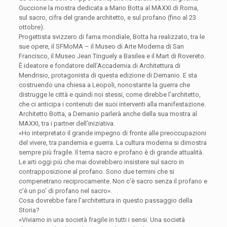
Guccione la mostra dedicata a Mario Botta al MAXXI di Roma,
sul sacro, cifra del grande architetto, e sul profano (fino al 23
ottobre).
Progettista svizzero di fama mondiale, Botta ha realizzato, tra le
sue opere, il SFMoMA – il Museo di Arte Moderna di San
Francisco, il Museo Jean Tinguely a Basilea e il Mart di Rovereto.
È ideatore e fondatore dell’Accademia di Architettura di
Mendrisio, protagonista di questa edizione di Demanio. E sta
costruendo una chiesa a Leopoli, nonostante la guerra che
distrugge le città e quindi noi stessi, come direbbe l’architetto,
che ci anticipa i contenuti dei suoi interventi alla manifestazione.
Architetto Botta, a Demanio parlerà anche della sua mostra al
MAXXI, tra i partner dell’iniziativa.
«Ho interpretato il grande impegno di fronte alle preoccupazioni
del vivere, tra pandemia e guerra. La cultura moderna si dimostra
sempre più fragile. Il tema sacro e profano è di grande attualità.
Le arti oggi più che mai dovrebbero insistere sul sacro in
contrapposizione al profano. Sono due termini che si
compenetrano reciprocamente. Non c’è sacro senza il profano e
c’è un po’ di profano nel sacro».
Cosa dovrebbe fare l’architettura in questo passaggio della
Storia?
«Viviamo in una società fragile in tutti i sensi. Una società