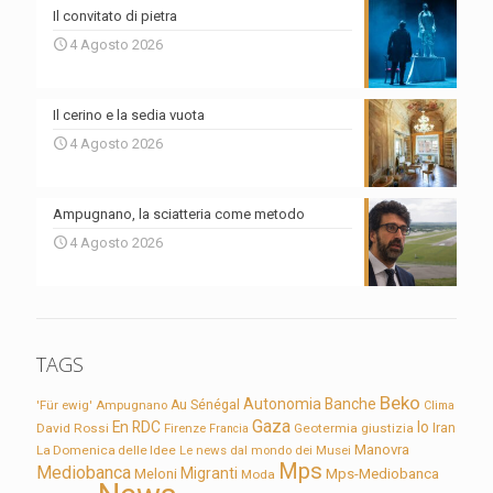
Il convitato di pietra
4 Agosto 2026
Il cerino e la sedia vuota
4 Agosto 2026
Ampugnano, la sciatteria come metodo
4 Agosto 2026
TAGS
Beko
Autonomia
Banche
'Für ewig'
Ampugnano
Au Sénégal
Clima
Gaza
En RDC
Io
David Rossi
Firenze
Geotermia
giustizia
Iran
Francia
Manovra
La Domenica delle Idee
Le news dal mondo dei Musei
Mps
Mediobanca
Migranti
Meloni
Mps-Mediobanca
Moda