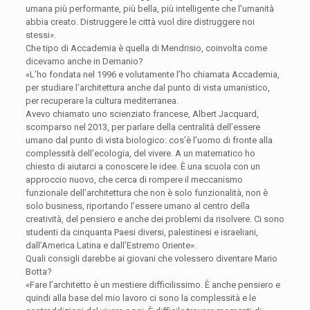
umana più performante, più bella, più intelligente che l’umanità
abbia creato. Distruggere le città vuol dire distruggere noi
stessi».
Che tipo di Accademia è quella di Mendrisio, coinvolta come
dicevamo anche in Demanio?
«L’ho fondata nel 1996 e volutamente l’ho chiamata Accademia,
per studiare l’architettura anche dal punto di vista umanistico,
per recuperare la cultura mediterranea.
Avevo chiamato uno scienziato francese, Albert Jacquard,
scomparso nel 2013, per parlare della centralità dell’essere
umano dal punto di vista biologico: cos’è l’uomo di fronte alla
complessità dell’ecologia, del vivere. A un matematico ho
chiesto di aiutarci a conoscere le idee. È una scuola con un
approccio nuovo, che cerca di rompere il meccanismo
funzionale dell’architettura che non è solo funzionalità, non è
solo business, riportando l’essere umano al centro della
creatività, del pensiero e anche dei problemi da risolvere. Ci sono
studenti da cinquanta Paesi diversi, palestinesi e israeliani,
dall’America Latina e dall’Estremo Oriente».
Quali consigli darebbe ai giovani che volessero diventare Mario
Botta?
«Fare l’architetto è un mestiere difficilissimo. È anche pensiero e
quindi alla base del mio lavoro ci sono la complessità e le