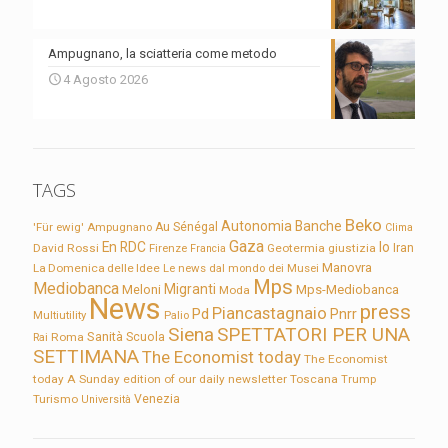
Ampugnano, la sciatteria come metodo
4 Agosto 2026
TAGS
Beko
Autonomia
Banche
'Für ewig'
Ampugnano
Au Sénégal
Clima
Gaza
En RDC
Io
David Rossi
Firenze
Geotermia
giustizia
Iran
Francia
Manovra
La Domenica delle Idee
Le news dal mondo dei Musei
Mps
Mediobanca
Migranti
Meloni
Mps-Mediobanca
Moda
News
press
Piancastagnaio
Pd
Pnrr
Multiutility
Palio
Siena
SPETTATORI PER UNA
Sanità
Rai
Roma
Scuola
SETTIMANA
The Economist today
The Economist
today A Sunday edition of our daily newsletter
Toscana
Trump
Turismo
Venezia
Università