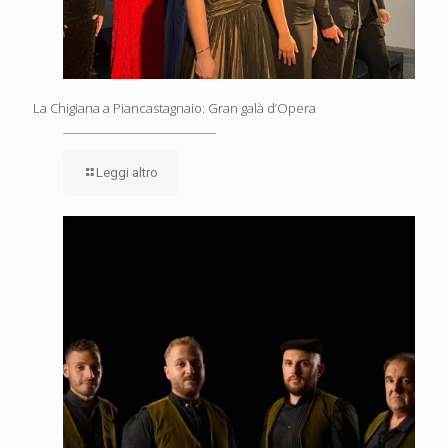
La Chigiana a Piancastagnaio: Gran galà d’Opera
Leggi altro