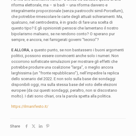
riforma elettorale, ma – si badi – una riforma davvero e
integralmente proporzionale (senza pastrocchi simil-Porcellum),
che potrebbe rimescolare le carte degli attuali schieramenti. Ma,
qualcuno, nel centrodestra, è in grado di fare una scelta di
questo tipo? E gli opinionisti pensosi che lamentano il nostro
bipolarismo malsano, se ne rendono conto? O sperano pur
sempre, e ancora, nei famigerati governi “tecnici”?
E ALLORA
, a questo punto, se non bastassero i buoni argomenti
politici, possono essere convincenti anche solo i numeri. Non
occorrono sofisticate simulazioni per mostrare gli effetti che
potrebbe produrre una coalizione “larga”, o meglio ancora
larghissima (un “fronte repubblicano”), nell’impedire la replica
dello scenario del 2022. E non solo sulla base dei sondaggi
disponibili oggi, ma sulla stessa base del voto delle elezioni
europee (da cui questi sondaggi, peraltro, non si discostano
molto). I dati sono chiari, ora la parola spetta alla politica.
https://ilmanifesto.it/
Share