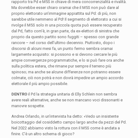
rapporto tra Pd e M5S in chiave di mera concorrenzialità e rivalità.
Ma dovrebbe esser chiaro oramai che il M5S non può dare al
proprio elettorato un’immagine appiattita sul Pd: di più, non
sarebbe utile nemmeno al Pd! Il segmento di elettorato a cui si
rivolge il M5S solo in una piccola quota può essere recuperato
dal Pd, fatto com’è, in gran parte, da ex-elettori di sinistra che
proprio da questo partito sono fuggiti – spesso con grande
rancore – nel corso dell’ultimo decennio. Piuttosto, dopo i
discorsi di alcuni mesi fa, un punto fermo sembra oramai
largamente acquisito: si possono e si devono cercare le più
ampie convergenze programmatiche, e lo si può fare ora anche
sulla politica estera, che rimane pur sempre il terreno più
spinoso; ma anche se alcune differenze non potranno essere
colmate, ciò non potrà e non dovrà impedire un ampio accordo
elettorale il più ampio possibile.
DENTRO
il Pd la strategia unitaria di Elly Schlein non sembra
avere reali alternative, anche se non mancano voci dissonanti e
manovre sospette.
Andrea Orlando, in un’intervista ha detto: «Vedo un insistente
boicottaggio del cosiddetto campo largo anche da pezzi del Pd.
Nel 2022 abbiamo visto la rottura con il M5S come è andata a
finire. C’è un altro schema di gioco?