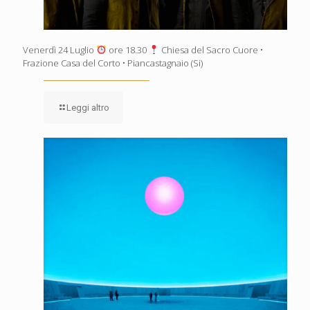
Venerdì 24 Luglio
ore 18.30
Chiesa del Sacro Cuore •
Frazione Casa del Corto • Piancastagnaio (Si)
Leggi altro