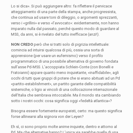
Lo si dica». Si può aggiungere altro: fa riflettere il pervicace
atteggiamento di una parte della stampa, anche progressista,
che continua ad usare toni di dileggio, o argomenti sprezzanti,
verso i «grillini» e verso «l’avvocato»: evidentemente, non hanno
imparato nulla dal passato, perché questo modo di guardare al
M5S, da anni, si è rivelato del tutto inefficace (anzi!).
NON CREDO
però che si tratti solo di pigrizia intellettuale:
comincia ad intuirsi qualcosa di più, ossia una sorta di
apprensione (per usare un eufemismo) verso il profilo
programmatico di una possibile alternativa di governo fondata
sull’asse Pd-M5S. L’accoppiata Schlein-Conte (con Bonelli e
Fratoianni) appare quanto meno inquietante, «inaffidabile», agli
occhi di tutti quei gruppi di potere che si erano abituati ad un Pd
«partito-establishment», un partito garante delle compatibilità
sistemiche, o ligio ai vincoli di una collocazione internazionale
dell’Italia che sembrava intoccabile. Ma il mondo sta cambiando
sotto i nostri occhi: cosa significa oggi «fedeltà atlantica»?
Bisogna essere fortemente europeisti, certo: ma questo significa
forse allinearsi alla signora von der Leyen?
Eh sì, ci sono proprio molte anime inquiete, dentro e attorno al
Pd. Ma che alternative hanno? L’unica via sarebbe quella di una