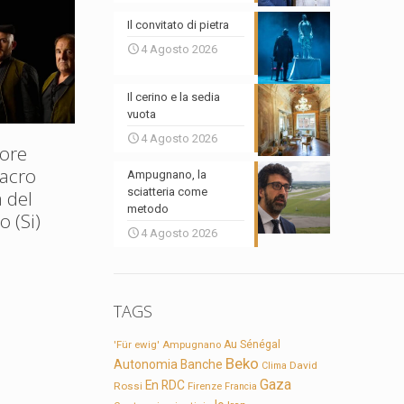
Il convitato di pietra
4 Agosto 2026
Il cerino e la sedia
vuota
4 Agosto 2026
ore
Sacro
Ampugnano, la
sciatteria come
 del
metodo
 (Si)
4 Agosto 2026
TAGS
'Für ewig'
Ampugnano
Au Sénégal
Beko
Autonomia
Banche
David
Clima
Gaza
En RDC
Rossi
Firenze
Francia