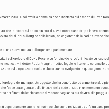
marzo 2013. A sollevarli la commissione d’inchiesta sulla morte di David Ross
nuto che le lesioni sul polso sinistro di David Rossi siano di tipo lacero-contu
evato dei dubbi sull’origine delle lesioni, se cagionate dalla caduta invece che
ne di una nuova seduta dell’organismo parlamentare.
ali sull’orologio di David Rossi e sull’origine delle lesioni rilevate sul suo pol
e incaricati – il dottor Robbi Manghi, medico legale, e il tenente colonnello de
zione sulle operazioni svolte e che si stanno svolgendo in questi giorni, nonch
 l’orologio del manager. Un oggetto che ha contribuito ad alimentare altre pis
ità che fosse stato gettato dalla finestra della sede di Mps in un momento succe
apparso nei filmati delle telecamere di videosorveglianza era dovuto alla pioggia
ti separatamente anche i cinturini perché erano realizzati da un’altra casa prod