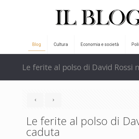
Blog
Cultura
Economia e società
Pol
Le ferite al polso di David Rossi
Le ferite al polso di D
caduta