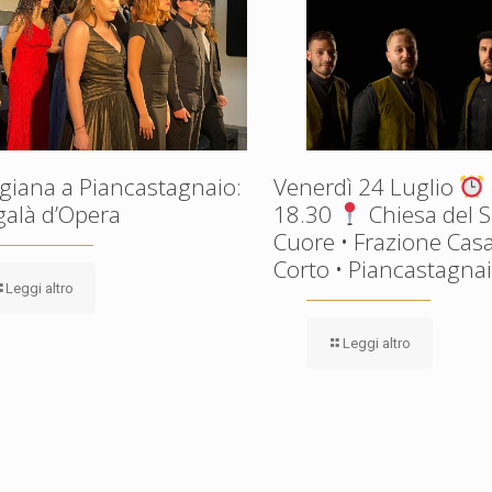
giana a Piancastagnaio:
Venerdì 24 Luglio
galà d’Opera
18.30
Chiesa del 
Cuore • Frazione Casa
Corto • Piancastagnaio
Leggi altro
Leggi altro