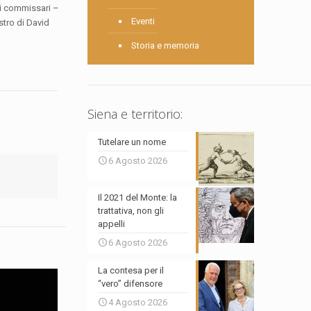
o i commissari –
Eventi
stro di David
Storia e memoria
Siena e territorio:
Tutelare un nome
6 Agosto 2026
Il 2021 del Monte: la
trattativa, non gli
appelli
6 Agosto 2026
La contesa per il
“vero” difensore
4 Agosto 2026