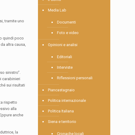
Media Lab
i, tramite uno
Documenti
Foto e video
so quindi poco
 da altra causa,
Opinioni e analisi
Editoriali
Interviste
so sinistro”.
Riflessioni personali
i carabinieri
é sui risultati
Piancastagnaio
Politica internazionale
ta rispetto
ssivo alla
Politica Italiana
. Eppure anche
Siena e territorio
uttrice, la
Cronache locali