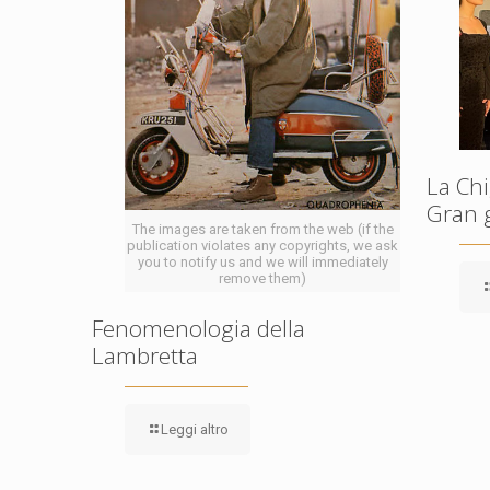
La Chi
Gran 
The images are taken from the web (if the
publication violates any copyrights, we ask
you to notify us and we will immediately
remove them)
Fenomenologia della
Lambretta
Leggi altro