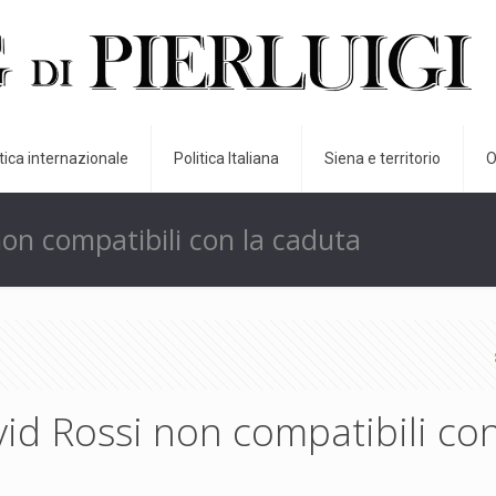
itica internazionale
Politica Italiana
Siena e territorio
O
 non compatibili con la caduta
avid Rossi non compatibili con