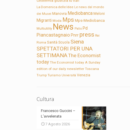
Io
Geotermia
giustizia
Iran
La Domenica delle Idee
Le news dal mondo
Mediobanca
Manovra
Meloni
dei Musei
Mps
Migranti
Mps-Mediobanca
Moda
News
Pd
Multiutility
Palio
press
Piancastagnaio
Pnrr
Rai
Siena
Sanità
Roma
Scuola
SPETTATORI PER UNA
SETTIMANA
The Economist
today
The Economist today A Sunday
edition of our daily newsletter
Toscana
Trump
Turismo
Venezia
Università
Cultura
Francesco Guccini –
L’avvelenata
7 Agosto 2026