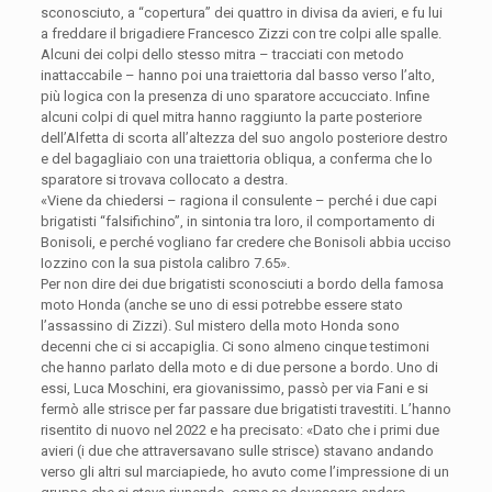
sconosciuto, a “copertura” dei quattro in divisa da avieri, e fu lui
a freddare il brigadiere Francesco Zizzi con tre colpi alle spalle.
Alcuni dei colpi dello stesso mitra – tracciati con metodo
inattaccabile – hanno poi una traiettoria dal basso verso l’alto,
più logica con la presenza di uno sparatore accucciato. Infine
alcuni colpi di quel mitra hanno raggiunto la parte posteriore
dell’Alfetta di scorta all’altezza del suo angolo posteriore destro
e del bagagliaio con una traiettoria obliqua, a conferma che lo
sparatore si trovava collocato a destra.
«Viene da chiedersi – ragiona il consulente – perché i due capi
brigatisti “falsifichino”, in sintonia tra loro, il comportamento di
Bonisoli, e perché vogliano far credere che Bonisoli abbia ucciso
Iozzino con la sua pistola calibro 7.65».
Per non dire dei due brigatisti sconosciuti a bordo della famosa
moto Honda (anche se uno di essi potrebbe essere stato
l’assassino di Zizzi). Sul mistero della moto Honda sono
decenni che ci si accapiglia. Ci sono almeno cinque testimoni
che hanno parlato della moto e di due persone a bordo. Uno di
essi, Luca Moschini, era giovanissimo, passò per via Fani e si
fermò alle strisce per far passare due brigatisti travestiti. L’hanno
risentito di nuovo nel 2022 e ha precisato: «Dato che i primi due
avieri (i due che attraversavano sulle strisce) stavano andando
verso gli altri sul marciapiede, ho avuto come l’impressione di un