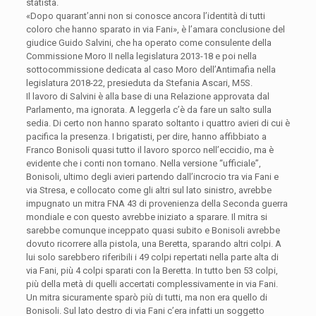
statista.
«Dopo quarant’anni non si conosce ancora l’identità di tutti
coloro che hanno sparato in via Fani», è l’amara conclusione del
giudice Guido Salvini, che ha operato come consulente della
Commissione Moro II nella legislatura 2013-18 e poi nella
sottocommissione dedicata al caso Moro dell’Antimafia nella
legislatura 2018-22, presieduta da Stefania Ascari, M5S.
Il lavoro di Salvini è alla base di una Relazione approvata dal
Parlamento, ma ignorata. A leggerla c’è da fare un salto sulla
sedia. Di certo non hanno sparato soltanto i quattro avieri di cui è
pacifica la presenza. I brigatisti, per dire, hanno affibbiato a
Franco Bonisoli quasi tutto il lavoro sporco nell’eccidio, ma è
evidente che i conti non tornano. Nella versione “ufficiale”,
Bonisoli, ultimo degli avieri partendo dall’incrocio tra via Fani e
via Stresa, e collocato come gli altri sul lato sinistro, avrebbe
impugnato un mitra FNA 43 di provenienza della Seconda guerra
mondiale e con questo avrebbe iniziato a sparare. Il mitra si
sarebbe comunque inceppato quasi subito e Bonisoli avrebbe
dovuto ricorrere alla pistola, una Beretta, sparando altri colpi. A
lui solo sarebbero riferibili i 49 colpi repertati nella parte alta di
via Fani, più 4 colpi sparati con la Beretta. In tutto ben 53 colpi,
più della metà di quelli accertati complessivamente in via Fani.
Un mitra sicuramente sparò più di tutti, ma non era quello di
Bonisoli. Sul lato destro di via Fani c’era infatti un soggetto