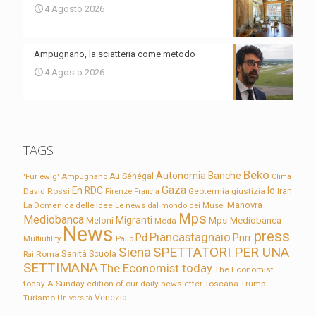
4 Agosto 2026
Ampugnano, la sciatteria come metodo
4 Agosto 2026
TAGS
Beko
Autonomia
Banche
'Für ewig'
Ampugnano
Au Sénégal
Clima
Gaza
En RDC
Io
David Rossi
Firenze
Geotermia
giustizia
Iran
Francia
Manovra
La Domenica delle Idee
Le news dal mondo dei Musei
Mps
Mediobanca
Migranti
Meloni
Mps-Mediobanca
Moda
News
press
Piancastagnaio
Pd
Pnrr
Multiutility
Palio
Siena
SPETTATORI PER UNA
Sanità
Rai
Roma
Scuola
SETTIMANA
The Economist today
The Economist
today A Sunday edition of our daily newsletter
Toscana
Trump
Turismo
Venezia
Università