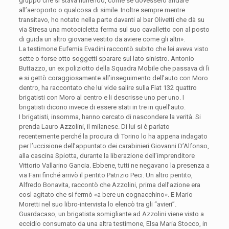
gruppo che si stava riunendo, come se dovessero andare
all’aeroporto o qualcosa di simile. Inoltre sempre mentre
transitavo, ho notato nella parte davanti al bar Olivetti che dà su
via Stresa una motocicletta ferma sul suo cavalletto con al posto
di guida un altro giovane vestito da aviere come gli altri».
La testimone Eufemia Evadini raccontò subito che lei aveva visto
sette o forse otto soggetti sparare sul lato sinistro. Antonio
Buttazzo, un ex poliziotto della Squadra Mobile che passava di lì
e si gettò coraggiosamente all’inseguimento dell’auto con Moro
dentro, ha raccontato che lui vide salire sulla Fiat 132 quattro
brigatisti con Moro al centro e li descrisse uno per uno. I
brigatisti dicono invece di essere stati in tre in quell’auto.
I brigatisti, insomma, hanno cercato di nascondere la verità. Si
prenda Lauro Azzolini, il milanese. Di lui si è parlato
recentemente perché la procura di Torino lo ha appena indagato
per l’uccisione dell’appuntato dei carabinieri Giovanni D’Alfonso,
alla cascina Spiotta, durante la liberazione dell’imprenditore
Vittorio Vallarino Gancia. Ebbene, tutti ne negavano la presenza a
via Fani finché arrivò il pentito Patrizio Peci. Un altro pentito,
Alfredo Bonavita, raccontò che Azzolini, prima dell’azione era
così agitato che si fermò «a bere un cognacchino». E Mario
Moretti nel suo libro-intervista lo elencò tra gli “avieri”.
Guardacaso, un brigatista somigliante ad Azzolini viene visto a
eccidio consumato da una altra testimone, Elsa Maria Stocco, in