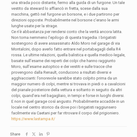
una strada poco distante, fermo alla guida di un furgone. Un tale
vestito da steward lo affiancò in fretta, scese dalla sua
macchina, gettò nel furgone un borsone, e i due partirono per
direzioni opposte. Probabilmente nel borsone c’erano le armi
lunghe usate per la strage.
Ce n’è abbastanza per rendersi conto che la verità ancora latita.
Non torna nemmeno l’epilogo di questa tragedia. I brigatisti
sostengono di avere assassinato Aldo Moro nel garage di via
Montalcini, dopo averlo fatto entrare nel portabagagli della R4
rossa. Le ultime relazioni, quella balistica e quella medico-legale,
basate sull’esame dei reperti dei colpi che hanno raggiunto
Moro, sull’esame autoptico e dei vestiti e sulle tracce che
provengono dalla Renault, conducono a risultati diversi e
agghiaccianti: l’onorevole sarebbe stato colpito prima da un
maggior numero di colpi, mentre si trovava in piedi o a cavalcioni
del pianale posteriore della vettura e soltanto in seguito da altri
colpi, quand’era nel bagagliaio, in tempi e forse in luoghi diversi.
E non in quel garage così angusto. Probabilmente accadde in un
locale nel centro storico da dove poi i brigatisti raggiunsero
facilmente via Caetani per far ritrovare il corpo del prigioniero.
https://www.lastampa.it/
Share