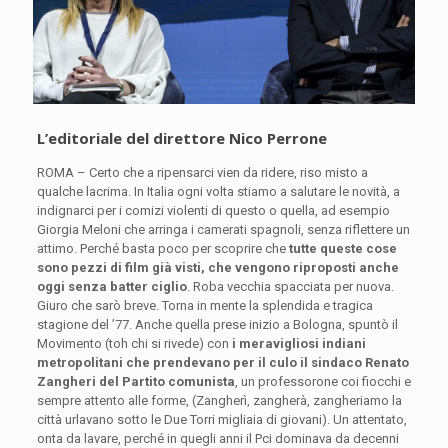
L’editoriale del direttore Nico Perrone
ROMA – Certo che a ripensarci vien da ridere, riso misto a
qualche lacrima. In Italia ogni volta stiamo a salutare le novità, a
indignarci per i comizi violenti di questo o quella, ad esempio
Giorgia Meloni che arringa i camerati spagnoli, senza riflettere un
attimo. Perché basta poco per scoprire che
tutte queste cose
sono pezzi di film già visti, che vengono riproposti anche
oggi senza batter ciglio
. Roba vecchia spacciata per nuova.
Giuro che sarò breve. Torna in mente la splendida e tragica
stagione del ’77. Anche quella prese inizio a Bologna, spuntò il
Movimento (toh chi si rivede) con
i meravigliosi indiani
metropolitani che prendevano per il culo il sindaco Renato
Zangheri del Partito comunista
, un professorone coi fiocchi e
sempre attento alle forme, (Zangherì, zangherà, zangheriamo la
città urlavano sotto le Due Torri migliaia di giovani). Un attentato,
onta da lavare, perché in quegli anni il Pci dominava da decenni