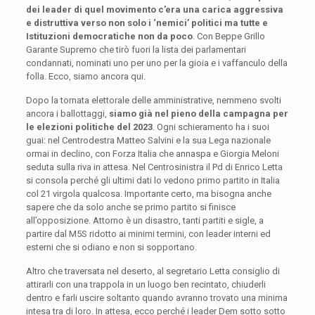
dei leader di quel movimento c’era una carica aggressiva
e distruttiva verso non solo i ‘nemici’ politici ma tutte e
Istituzioni democratiche non da poco
. Con Beppe Grillo
Garante Supremo che tirò fuori la lista dei parlamentari
condannati, nominati uno per uno per la gioia e i vaffanculo della
folla. Ecco, siamo ancora qui.
Dopo la tornata elettorale delle amministrative, nemmeno svolti
ancora i ballottaggi,
siamo già nel pieno della campagna per
le elezioni politiche del 2023
. Ogni schieramento ha i suoi
guai: nel Centrodestra Matteo Salvini e la sua Lega nazionale
ormai in declino, con Forza Italia che annaspa e Giorgia Meloni
seduta sulla riva in attesa. Nel Centrosinistra il Pd di Enrico Letta
si consola perché gli ultimi dati lo vedono primo partito in Italia
col 21 virgola qualcosa. Importante certo, ma bisogna anche
sapere che da solo anche se primo partito si finisce
all’opposizione. Attorno è un disastro, tanti partiti e sigle, a
partire dal M5S ridotto ai minimi termini, con leader interni ed
esterni che si odiano e non si sopportano.
Altro che traversata nel deserto, al segretario Letta consiglio di
attirarli con una trappola in un luogo ben recintato, chiuderli
dentro e farli uscire soltanto quando avranno trovato una minima
intesa tra di loro. In attesa, ecco perché i leader Dem sotto sotto