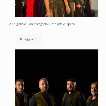
La Chigiana a Piancastagnaio: Gran galà d’Opera
Leggi altro