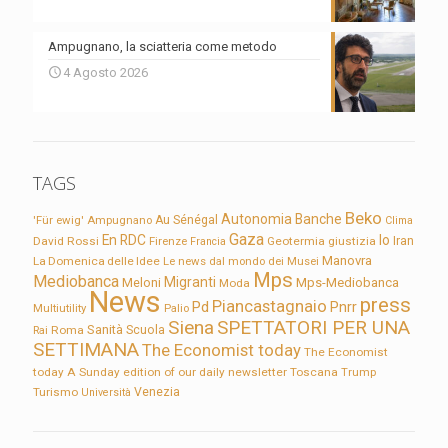
Ampugnano, la sciatteria come metodo
4 Agosto 2026
TAGS
Beko
Autonomia
Banche
'Für ewig'
Ampugnano
Au Sénégal
Clima
Gaza
En RDC
Io
David Rossi
Firenze
Geotermia
giustizia
Iran
Francia
Manovra
La Domenica delle Idee
Le news dal mondo dei Musei
Mps
Mediobanca
Migranti
Meloni
Mps-Mediobanca
Moda
News
press
Piancastagnaio
Pd
Pnrr
Multiutility
Palio
Siena
SPETTATORI PER UNA
Sanità
Rai
Roma
Scuola
SETTIMANA
The Economist today
The Economist
today A Sunday edition of our daily newsletter
Toscana
Trump
Turismo
Venezia
Università