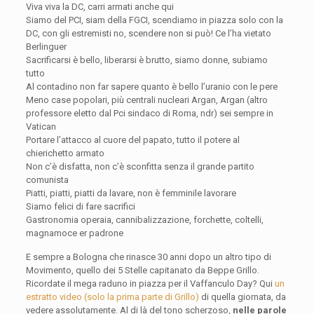
Viva viva la DC, carri armati anche qui
Siamo del PCI, siam della FGCI, scendiamo in piazza solo con la
DC, con gli estremisti no, scendere non si può! Ce l’ha vietato
Berlinguer
Sacrificarsi è bello, liberarsi è brutto, siamo donne, subiamo
tutto
Al contadino non far sapere quanto è bello l’uranio con le pere
Meno case popolari, più centrali nucleari Argan, Argan (altro
professore eletto dal Pci sindaco di Roma, ndr) sei sempre in
Vatican
Portare l’attacco al cuore del papato, tutto il potere al
chierichetto armato
Non c’è disfatta, non c’è sconfitta senza il grande partito
comunista
Piatti, piatti, piatti da lavare, non è femminile lavorare
Siamo felici di fare sacrifici
Gastronomia operaia, cannibalizzazione, forchette, coltelli,
magnamoce er padrone
E sempre a Bologna che rinasce 30 anni dopo un altro tipo di
Movimento, quello dei 5 Stelle capitanato da Beppe Grillo.
Ricordate il mega raduno in piazza per il Vaffanculo Day? Qui
un
estratto video (solo la prima parte di Grillo)
di quella giornata, da
vedere assolutamente. Al di là del tono scherzoso,
nelle parole