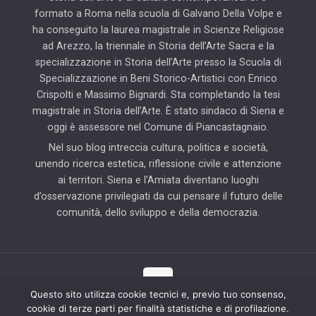
formato a Roma nella scuola di Galvano Della Volpe e
ha conseguito la laurea magistrale in Scienze Religiose
ad Arezzo, la triennale in Storia dell’Arte Sacra e la
specializzazione in Storia dell’Arte presso la Scuola di
Specializzazione in Beni Storico-Artistici con Enrico
Crispolti e Massimo Bignardi. Sta completando la tesi
magistrale in Storia dell’Arte. È stato sindaco di Siena e
oggi è assessore nel Comune di Piancastagnaio.
Nel suo blog intreccia cultura, politica e società,
unendo ricerca estetica, riflessione civile e attenzione
ai territori. Siena e l’Amiata diventano luoghi
d’osservazione privilegiati da cui pensare il futuro delle
comunità, dello sviluppo e della democrazia.
Questo sito utilizza cookie tecnici e, previo tuo consenso,
cookie di terze parti per finalità statistiche e di profilazione.
© 2025 Il Blog di Pierluigi Piccini | Tutti i diritti riservati | Partner