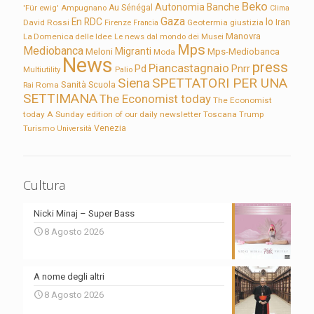
Beko
Autonomia
Banche
'Für ewig'
Ampugnano
Au Sénégal
Clima
Gaza
En RDC
Io
David Rossi
Firenze
Geotermia
giustizia
Iran
Francia
Manovra
La Domenica delle Idee
Le news dal mondo dei Musei
Mps
Mediobanca
Migranti
Meloni
Mps-Mediobanca
Moda
News
press
Piancastagnaio
Pd
Pnrr
Multiutility
Palio
Siena
SPETTATORI PER UNA
Sanità
Rai
Roma
Scuola
SETTIMANA
The Economist today
The Economist
today A Sunday edition of our daily newsletter
Toscana
Trump
Turismo
Venezia
Università
Cultura
Nicki Minaj – Super Bass
8 Agosto 2026
A nome degli altri
8 Agosto 2026