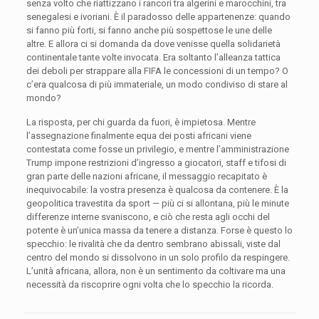
senza volto che riattizzano i rancori tra algerini e marocchini, tra
senegalesi e ivoriani. È il paradosso delle appartenenze: quando
si fanno più forti, si fanno anche più sospettose le une delle
altre. E allora ci si domanda da dove venisse quella solidarietà
continentale tante volte invocata. Era soltanto l’alleanza tattica
dei deboli per strappare alla FIFA le concessioni di un tempo? O
c’era qualcosa di più immateriale, un modo condiviso di stare al
mondo?
La risposta, per chi guarda da fuori, è impietosa. Mentre
l’assegnazione finalmente equa dei posti africani viene
contestata come fosse un privilegio, e mentre l’amministrazione
Trump impone restrizioni d’ingresso a giocatori, staff e tifosi di
gran parte delle nazioni africane, il messaggio recapitato è
inequivocabile: la vostra presenza è qualcosa da contenere. È la
geopolitica travestita da sport — più ci si allontana, più le minute
differenze interne svaniscono, e ciò che resta agli occhi del
potente è un’unica massa da tenere a distanza. Forse è questo lo
specchio: le rivalità che da dentro sembrano abissali, viste dal
centro del mondo si dissolvono in un solo profilo da respingere.
L’unità africana, allora, non è un sentimento da coltivare ma una
necessità da riscoprire ogni volta che lo specchio la ricorda.