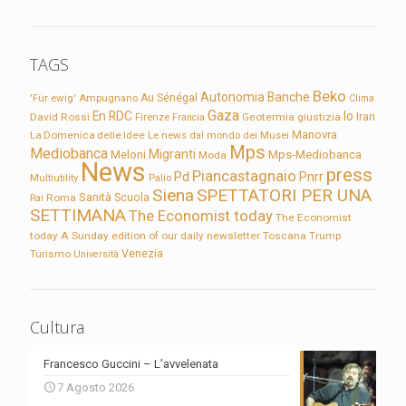
TAGS
Beko
Autonomia
Banche
'Für ewig'
Ampugnano
Au Sénégal
Clima
Gaza
En RDC
Io
David Rossi
Firenze
Geotermia
giustizia
Iran
Francia
Manovra
La Domenica delle Idee
Le news dal mondo dei Musei
Mps
Mediobanca
Migranti
Meloni
Mps-Mediobanca
Moda
News
press
Piancastagnaio
Pd
Pnrr
Multiutility
Palio
Siena
SPETTATORI PER UNA
Sanità
Rai
Roma
Scuola
SETTIMANA
The Economist today
The Economist
today A Sunday edition of our daily newsletter
Toscana
Trump
Turismo
Venezia
Università
Cultura
Francesco Guccini – L’avvelenata
7 Agosto 2026