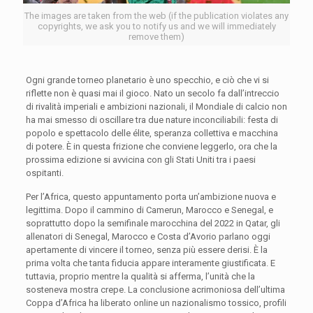
The images are taken from the web (if the publication violates any
copyrights, we ask you to notify us and we will immediately
remove them)
Ogni grande torneo planetario è uno specchio, e ciò che vi si
riflette non è quasi mai il gioco. Nato un secolo fa dall’intreccio
di rivalità imperiali e ambizioni nazionali, il Mondiale di calcio non
ha mai smesso di oscillare tra due nature inconciliabili: festa di
popolo e spettacolo delle élite, speranza collettiva e macchina
di potere. È in questa frizione che conviene leggerlo, ora che la
prossima edizione si avvicina con gli Stati Uniti tra i paesi
ospitanti.
Per l’Africa, questo appuntamento porta un’ambizione nuova e
legittima. Dopo il cammino di Camerun, Marocco e Senegal, e
soprattutto dopo la semifinale marocchina del 2022 in Qatar, gli
allenatori di Senegal, Marocco e Costa d’Avorio parlano oggi
apertamente di vincere il torneo, senza più essere derisi. È la
prima volta che tanta fiducia appare interamente giustificata. E
tuttavia, proprio mentre la qualità si afferma, l’unità che la
sosteneva mostra crepe. La conclusione acrimoniosa dell’ultima
Coppa d’Africa ha liberato online un nazionalismo tossico, profili