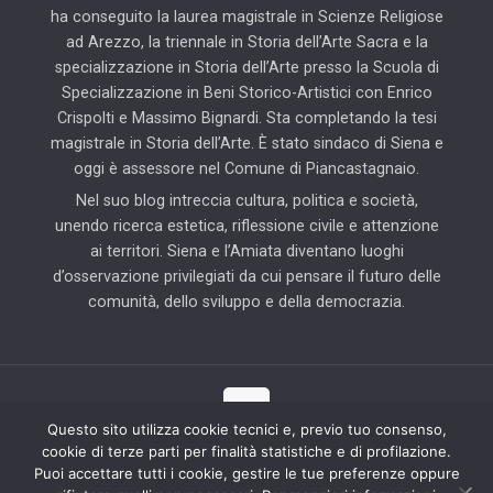
ha conseguito la laurea magistrale in Scienze Religiose
ad Arezzo, la triennale in Storia dell’Arte Sacra e la
specializzazione in Storia dell’Arte presso la Scuola di
Specializzazione in Beni Storico-Artistici con Enrico
Crispolti e Massimo Bignardi. Sta completando la tesi
magistrale in Storia dell’Arte. È stato sindaco di Siena e
oggi è assessore nel Comune di Piancastagnaio.
Nel suo blog intreccia cultura, politica e società,
unendo ricerca estetica, riflessione civile e attenzione
ai territori. Siena e l’Amiata diventano luoghi
d’osservazione privilegiati da cui pensare il futuro delle
comunità, dello sviluppo e della democrazia.
Questo sito utilizza cookie tecnici e, previo tuo consenso,
cookie di terze parti per finalità statistiche e di profilazione.
© 2025 Il Blog di Pierluigi Piccini | Tutti i diritti riservati | Partner
Puoi accettare tutti i cookie, gestire le tue preferenze oppure
tecnico: Hab Solution