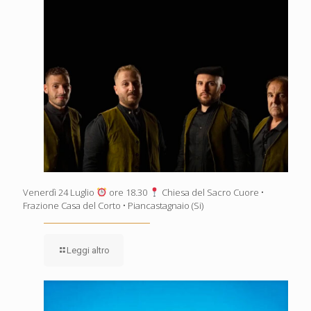
Venerdì 24 Luglio
ore 18.30
Chiesa del Sacro Cuore •
Frazione Casa del Corto • Piancastagnaio (Si)
Leggi altro