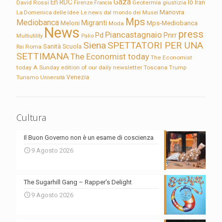
Gaza
En RDC
Io
David Rossi
Firenze
Geotermia
giustizia
Iran
Francia
Manovra
La Domenica delle Idee
Le news dal mondo dei Musei
Mps
Mediobanca
Migranti
Meloni
Mps-Mediobanca
Moda
News
press
Piancastagnaio
Pd
Pnrr
Multiutility
Palio
Siena
SPETTATORI PER UNA
Sanità
Rai
Roma
Scuola
SETTIMANA
The Economist today
The Economist
today A Sunday edition of our daily newsletter
Toscana
Trump
Turismo
Venezia
Università
Cultura
Il Buon Governo non è un esame di coscienza
9 Agosto 2026
The Sugarhill Gang – Rapper’s Delight
9 Agosto 2026