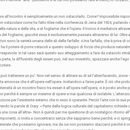
amare all’incontro è semplicemente un non ostacolarlo. Come? Impossibile risp
 ostacolare come ha fatto Klee nella conferenza di Jena del 1924, parlando de
la natura e della vita, e al fogliame che è l’opera. Il tronco è mediatore attrave
za del fogliame, giacché essa è esclusivamente passata attraverso di lui. Oltre a
ori sono la varietà umana delle ali delle farfalle: «Una farfalla, che è priva di 
 ha il potere di porre ostacoli a questo sviluppo di forze che produce natural
inconsapevole. In tal caso sarà questo suo atteggiamento a fare da ostacolo intra
tra parte, la diffusività degli esseri può, nel suo investirlo, spiazzare anche l’eg
potere.
uò trattenere un po’. Non nel senso di attirare su di sé l’attenfacendo,
zione.
 vita amorosa che è all’opera nell’opera. Invitandoci a farne parte. È ciò che pro
sità di un incontro fisico tra esseri è all’opera nell’opera, vi è posto anche p
noi perché è sempre un insieme di opere e mai qualcosa di isolabile. L’attenzi
one per l’esistente esterno che in esso è operante. Perciò l’arte con le sue p
rendo le parole di Crary: « Parte della logica culturale del capitalismo richied
una cosa all’altra». Non è quindi per me questione di un nostalgico ritorno all’
omponenti, ci invita a concentrarci senza che sappiamo bene perché; e ci spin
materiale che possiamo ignorare, ma da cui non possiamo staccarci perché è o