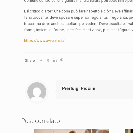
Comune contro cui una guerra mai dichiarata potrebbe finire per
E il critico d’arte? Che cosa può fare rispetto a ciò? Deve affina
farsi toccante, deve sposare superfici, regolarità, irregolarità, p
tocca, ma deve anche ascoltare per vedere. Deve ascoltare il val
forme, insiemi di forme, linee. Per le arti visive, per le arti figurat
https://www.avvenire.it/
Share
Pierluigi Piccini
Post correlato