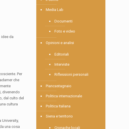
Media Lab
Documenti
Foto e video
o idee da
Opinioni e analisi
Editoriali
Interviste
cosciente. Per
Riflessioni personali
 Gadamer che
armente
Piancastagnaio
ti, divenendo
Politica internazionale
, dal culto del
 una cultura
Politica Italiana
Siena e territorio
 University,
e da una cosa
Cronache locali