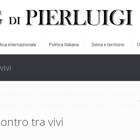
itica internazionale
Politica Italiana
Siena e territorio
O
vivi
ontro tra vivi