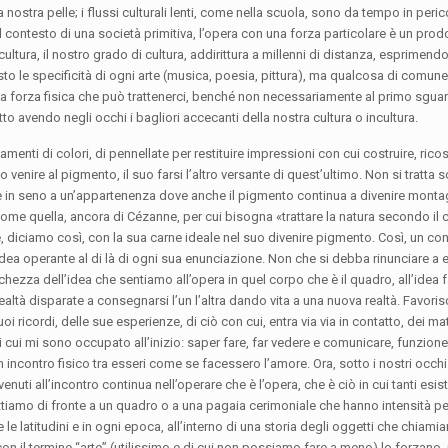
 nostra pelle; i flussi culturali lenti, come nella scuola, sono da tempo in peric
l contesto di una società primitiva, l’opera con una forza particolare è un pr
ultura, il nostro grado di cultura, addirittura a millenni di distanza, esprimend
 le specificità di ogni arte (musica, poesia, pittura), ma qualcosa di comune
na forza fisica che può trattenerci, benché non necessariamente al primo sgua
tto avendo negli occhi i bagliori accecanti della nostra cultura o incultura.
tamenti
di colori, di pennellate per restituire impressioni con cui costruire, ricos
venire al pigmento, il suo farsi l’altro versante di quest’ultimo. Non si tratta s
 in seno a un’appartenenza dove anche il pigmento continua a divenire monta
come quella, ancora di Cézanne, per cui bisogna «trattare la natura secondo il ci
te, diciamo così, con la sua carne ideale nel suo divenire pigmento. Così, un con
 l’idea operante al di là di ogni sua enunciazione. Non che si debba rinunciare a
hezza dell’idea che sentiamo all’opera in quel corpo che è il quadro, all’idea fa
ltà disparate a consegnarsi l’un l’altra dando vita a una nuova realtà. Favorisc
uoi ricordi, delle sue esperienze, di ciò con cui,
entra via via in contatto, dei mate
i cui mi sono occupato all’inizio: saper fare, far vedere e comunicare, funzione
n incontro fisico tra esseri come se facessero l’amore. Ora, sotto i nostri occ
venuti all’incontro continua nell’operare che è l’opera, che è ciò in cui tanti esi
mettiamo di fronte a un quadro o a una pagaia cerimoniale che hanno intensità pe
e latitudini e in ogni epoca, all’interno di una storia degli oggetti che chiamiam
on il termine “arte” (utilissimo e di cui non possiamo fare a meno) lo forzano