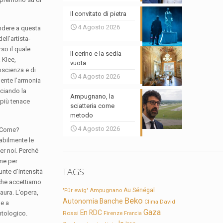
Il convitato di pietra
4 Agosto 2026
ondere a questa
ll’artista-
rso il quale
Il cerino e la sedia
 Klee,
vuota
coscienza e di
4 Agosto 2026
mente l’armonia
lciando la
Ampugnano, la
o più tenace
sciatteria come
metodo
4 Agosto 2026
 Come?
babilmente le
er noi. Perché
one per
TAGS
unte d’intensità
e che accettiamo
'Für ewig'
Ampugnano
Au Sénégal
aura. L’opera,
Beko
Autonomia
Banche
David
Clima
ge a
Gaza
En RDC
ntologico.
Rossi
Firenze
Francia