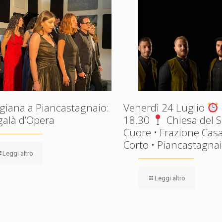
giana a Piancastagnaio:
Venerdì 24 Luglio
galà d’Opera
18.30
Chiesa del 
Cuore • Frazione Casa
Corto • Piancastagnaio
Leggi altro
Leggi altro