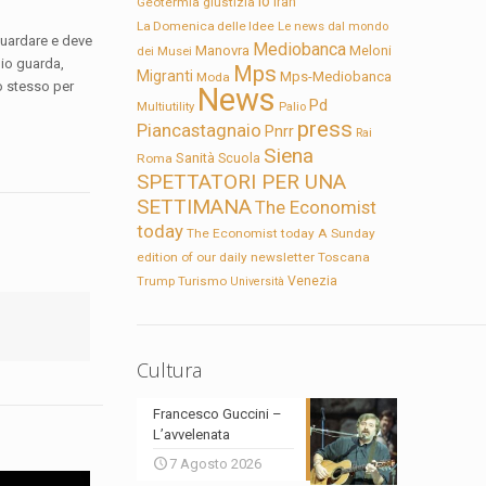
Io
Geotermia
giustizia
Iran
La Domenica delle Idee
Le news dal mondo
 guardare e deve
Mediobanca
Manovra
Meloni
dei Musei
hio guarda,
Mps
Migranti
Mps-Mediobanca
Moda
o stesso per
News
Pd
Multiutility
Palio
press
Piancastagnaio
Pnrr
Rai
Siena
Sanità
Roma
Scuola
SPETTATORI PER UNA
SETTIMANA
The Economist
today
The Economist today A Sunday
edition of our daily newsletter
Toscana
Trump
Turismo
Venezia
Università
Cultura
Francesco Guccini –
L’avvelenata
7 Agosto 2026