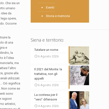
olo. Che sia un
Eventi
odotto umano
o idee da
Storia e memoria
 lega opere,
rdo. Occorre
truire la
Siena e territorio:
olo di una
gna e
Tutelare un nome
lindro, la
6 Agosto 2026
to è l’idea
 enunciarla, ma
ttasi l’altro
Il 2021 del Monte: la
e, grazie alla
trattativa, non gli
riali utilizzati.
appelli
… Ciò significa
6 Agosto 2026
hi. Non come se
stenti sono
La contesa per il
r ragioni
“vero” difensore
o artistici,
4 Agosto 2026
, premono su di