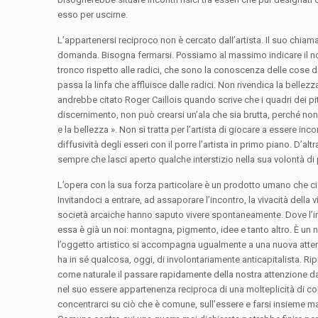
esso per uscirne.
L’appartenersi reciproco non è cercato dall’artista. Il suo chi
domanda. Bisogna fermarsi. Possiamo al massimo indicare il non
tronco rispetto alle radici, che sono la conoscenza delle cose del
passa la linfa che affluisce dalle radici. Non rivendica la bellez
andrebbe citato Roger Caillois quando scrive che i quadri dei pitt
discernimento, non può crearsi un’ala che sia brutta, perché non
e la bellezza ». Non si tratta per l’artista di giocare a essere 
diffusività degli esseri con il porre l’artista in primo piano. D’al
sempre che lasci aperto qualche interstizio nella sua volontà di 
L’opera con la sua forza particolare è un prodotto umano che ci p
Invitandoci a entrare, ad assaporare l’incontro, la vivacità della
società arcaiche hanno saputo vivere spontaneamente. Dove l’inten
essa è già un noi: montagna, pigmento, idee e tanto altro. È un 
l’oggetto artistico si accompagna ugualmente a una nuova attenzi
ha in sé qualcosa, oggi, di involontariamente anticapitalista. Rip
come naturale il passare rapidamente della nostra attenzione da 
nel suo essere appartenenza reciproca di una molteplicità di c
concentrarci su ciò che è comune, sull’essere e farsi insieme 