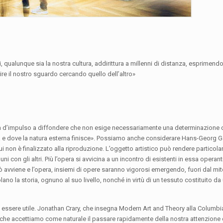
 qualunque sia la nostra cultura, addirittura a millenni di distanza, esprimend
re il nostro sguardo cercando quello dell’altro»
la d’impulso a diffondere che non esige necessariamente una determinazione 
a e dove la natura esterna finisce». Possiamo anche considerare Hans-Georg
lui non è finalizzato alla riproduzione. L’oggetto artistico può rendere particol
ni con gli altri. Più l’opera si avvicina a un incontro di esistenti in essa operan
iò avviene e l’opera, insiemi di opere saranno vigorosi emergendo, fuori dal mito
lano la storia, ognuno al suo livello, nonché in virtù di un tessuto costituito da
essere utile. Jonathan Crary, che insegna Modern Art and Theory alla Columbia
ede che accettiamo come naturale il passare rapidamente della nostra attenzion