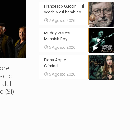
Francesco Guccini – Il
vecchio e il bambino
7 Agosto 2026
Muddy Waters –
Mannish Boy
6 Agosto 2026
Fiona Apple –
ore
Criminal
Sacro
5 Agosto 2026
 del
 (Si)