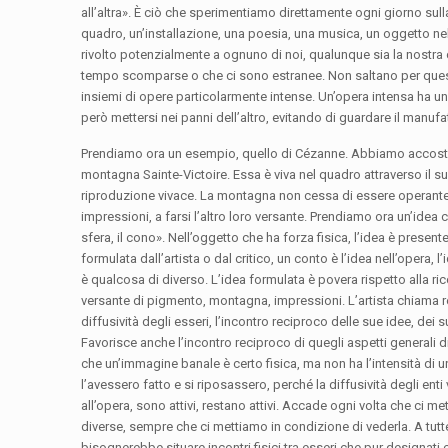
all’altra». È ciò che sperimentiamo direttamente ogni giorno sulla
quadro, un’installazione, una poesia, una musica, un oggetto ne
rivolto potenzialmente a ognuno di noi, qualunque sia la nostra c
tempo scomparse o che ci sono estranee. Non saltano per questo
insiemi di opere particolarmente intense. Un’opera intensa ha u
però mettersi nei panni dell’altro, evitando di guardare il manufa
Prendiamo ora un esempio, quello di Cézanne. Abbiamo accos
montagna Sainte-Victoire. Essa è viva nel quadro attraverso il suo 
riproduzione vivace. La montagna non cessa di essere operante
impressioni, a farsi l’altro loro versante. Prendiamo ora un’idea 
sfera, il cono». Nell’oggetto che ha forza fisica, l’idea è presen
formulata dall’artista o dal critico, un conto è l’idea nell’opera,
è qualcosa di diverso. L’idea formulata è povera rispetto alla ricc
versante di pigmento, montagna, impressioni. L’artista chiama rea
diffusività degli esseri, l’incontro reciproco delle sue idee, dei s
Favorisce anche l’incontro reciproco di quegli aspetti generali d
che un’immagine banale è certo fisica, ma non ha l’intensità di u
l’avessero fatto e si riposassero, perché la diffusività degli enti 
all’opera, sono attivi, restano attivi. Accade ogni volta che ci 
diverse, sempre che ci mettiamo in condizione di vederla. A tutte l
bisognerebbe situare incontri fisici tra esseri che pur designati
c