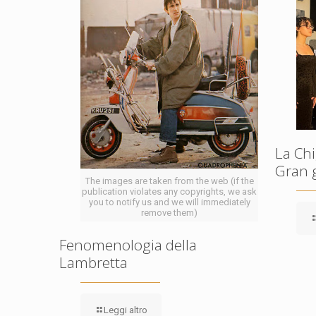
La Chi
Gran 
The images are taken from the web (if the
publication violates any copyrights, we ask
you to notify us and we will immediately
remove them)
Fenomenologia della
Lambretta
Leggi altro