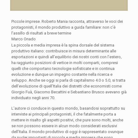
Piccole imprese. Roberto Mania racconta, attraverso le voci dei
protagonisti, il mondo produttivo a guida familiare: non c’è
l’assillo di risultati a breve termine
Marco Onado
La piccola e media impresa è la spina dorsale del sistema
produttivo italiano: contribuisce in misura determinante alle
esportazioni e quindi all’equilibrio dei nostri conti con l’estero,
ha raggiunto posizioni di vertice in molti comparti, compresi
quelli che comportano tecnologie sofisticate e in continua
evoluzione e dunque un impegno costante nella ricerca e
sviluppo. Anche se oggi si parla di capitalismo 4.0 o 5.0, si tratta
dell’evoluzione di quell’Italia dei distretti che economisti come
Giorgio Fuà, Giacomo Becattini e Sebastiano Brusco avevano già
individuato negli anni 70.
L’autore ci conduce in questo mondo, basandosi soprattutto su
interviste ai principali protagonisti, il che fatalmente porta a
mettere in risalto gli aspetti positivi, che pure sono molti, anche
se non possono essere in alcun modo considerati esclusivi
dell’Italia. Il mondo produttivo di oggi è rappresentato ovunque
da nuclei importanti di piccola e media impresa che sono