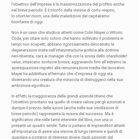
l’obiettivo dell’impresa è la massimizzazione del profitto anche
nel breve periodo. È il trionfo della visione di corto respiro,
lo
short-ter
mism
, una delle maledizioni del capitalismo
trionfante di oggi.
Non è un caso che studiosi attenti come Colin Mayer o Vittorio
Coda, per citare solo coloro che hanno sollevato il problema in
tempi non sospetti, abbiano rigorosamente dimostrato le
degenerazioni insite nell’interpretazione acritica alla dottrina
neo-liberista, cara ai manager che con la scusa dello
shareholder
value
, intascano sontuosi bonus, aggravando fino all’estremo la
sperequazione rispetto alla remunerazione media dei lavoratori.
Mayer ha addirittura affermato che «l’impresa di oggi sta
diventando una creatura che minaccia di distruggerci nella sua
ambizione egoistica».
In effetti, la maggioranza delle grandi aziende ritiene che
l’obiettivo prioritario sia quello di creare valore per gli azionisti e
dunque il prezzo delle azioni (anche nelle sue oscillazioni di
breve periodo) rappresenta la misura del successo. Ma è
significativo che nelle tante interviste del libro, non una ci
presenti un quadro simile. Tutte ci parlano di imprenditori attenti
all’importanza di avere una visione di lungo termine e quindi di
guardare a portatori di interessi diversi dagli azionisti del