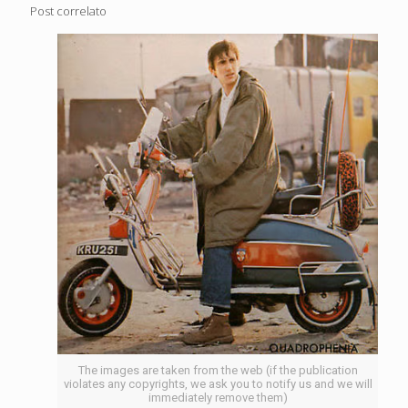
Post correlato
The images are taken from the web (if the publication
violates any copyrights, we ask you to notify us and we will
immediately remove them)