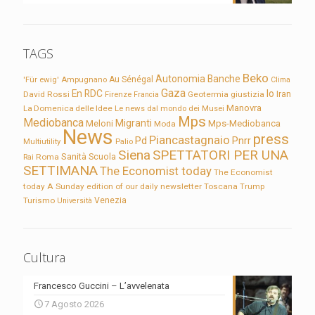
TAGS
Beko
Autonomia
Banche
'Für ewig'
Ampugnano
Au Sénégal
Clima
Gaza
En RDC
Io
David Rossi
Firenze
Geotermia
giustizia
Iran
Francia
Manovra
La Domenica delle Idee
Le news dal mondo dei Musei
Mps
Mediobanca
Migranti
Meloni
Mps-Mediobanca
Moda
News
press
Piancastagnaio
Pd
Pnrr
Multiutility
Palio
Siena
SPETTATORI PER UNA
Sanità
Rai
Roma
Scuola
SETTIMANA
The Economist today
The Economist
today A Sunday edition of our daily newsletter
Toscana
Trump
Turismo
Venezia
Università
Cultura
Francesco Guccini – L’avvelenata
7 Agosto 2026