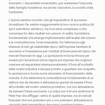
momento. I discendenti innanzitutto, per mantenere l’impronta
della famiglia fondatrice, ma anche i lavoratori, la società civile,
l’ambiente.
L’autore sembra convinto che gli imprenditori di successo
dovrebbero far sentire maggiormente la loro voce in politica (di
qui il sottotitolo del libro), ma è un tema complesso e che
comunque ha dato risultati non univoci. In realtà, il problema
fondamentale che emerge implicitamente dall’analisi del volume
è la contraddizione, forse insanabile, fra l’attenzione agli
interessi di tutti gli
stakeholder
tipico dell’impresa familiare di
successo e l’ossessione per i risultati di breve periodo tipico dei
mercati finanziari di oggi. La quotazione in borsa finisce per
essere più l’eccezione che la regola per imprese che vogliono
crescere ed espandersi internazionalmente. Il fiore all’occhiello
della nostra industria è dunque portato a guardare con sospetto
la quotazione in borsa come strumento di finanziamento della
crescita. Il che determina la contraddizione fondamentale di un
settore che da decenni è abbastanza grande da essere il fiore
all’occhiello del nostro sistema produttivo, ma non abbastanza
da trainare l’intera economia. La colpa non è di una sindrome di
Peter Pan che affligge i vertici di quelle imprese, ma di mercati
finanziari che non premiano più o non premiano abbastanza la
capacità degli imprenditori che sanno guardare lontano.