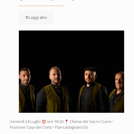
Leggi altro
Venerdì 24 Luglio
ore 18.30
Chiesa del Sacro Cuore •
Frazione Casa del Corto • Piancastagnaio (Si)