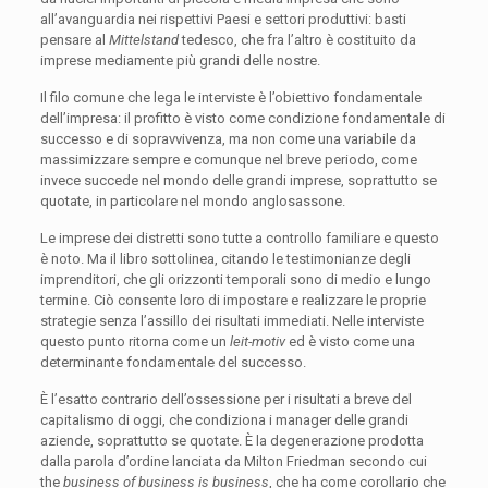
all’avanguardia nei rispettivi Paesi e settori produttivi: basti
pensare al
Mittelstand
tedesco, che fra l’altro è costituito da
imprese mediamente più grandi delle nostre.
Il filo comune che lega le interviste è l’obiettivo fondamentale
dell’impresa: il profitto è visto come condizione fondamentale di
successo e di sopravvivenza, ma non come una variabile da
massimizzare sempre e comunque nel breve periodo, come
invece succede nel mondo delle grandi imprese, soprattutto se
quotate, in particolare nel mondo anglosassone.
Le imprese dei distretti sono tutte a controllo familiare e questo
è noto. Ma il libro sottolinea, citando le testimonianze degli
imprenditori, che gli orizzonti temporali sono di medio e lungo
termine. Ciò consente loro di impostare e realizzare le proprie
strategie senza l’assillo dei risultati immediati. Nelle interviste
questo punto ritorna come un
leit-motiv
ed è visto come una
determinante fondamentale del successo.
È l’esatto contrario dell’ossessione per i risultati a breve del
capitalismo di oggi, che condiziona i manager delle grandi
aziende, soprattutto se quotate. È la degenerazione prodotta
dalla parola d’ordine lanciata da Milton Friedman secondo cui
the
business of business is business
, che ha come corollario che