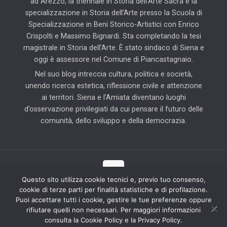
ad Arezzo, la triennale in Storia dell’Arte Sacra e la
specializzazione in Storia dell’Arte presso la Scuola di
Specializzazione in Beni Storico-Artistici con Enrico
Crispolti e Massimo Bignardi. Sta completando la tesi
magistrale in Storia dell’Arte. È stato sindaco di Siena e
oggi è assessore nel Comune di Piancastagnaio.
Nel suo blog intreccia cultura, politica e società,
unendo ricerca estetica, riflessione civile e attenzione
ai territori. Siena e l’Amiata diventano luoghi
d’osservazione privilegiati da cui pensare il futuro delle
comunità, dello sviluppo e della democrazia.
Questo sito utilizza cookie tecnici e, previo tuo consenso,
cookie di terze parti per finalità statistiche e di profilazione.
© 2025 Il Blog di Pierluigi Piccini | Tutti i diritti riservati | Partner
Puoi accettare tutti i cookie, gestire le tue preferenze oppure
tecnico: Hab Solution
rifiutare quelli non necessari. Per maggiori informazioni
consulta la Cookie Policy e la Privacy Policy.