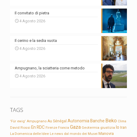
Il convitato di pietra
4 Agosto 2026
Il cerino e la sedia vuota
4 Agosto 2026
Ampugnano, la sciatteria come metodo
4 Agosto 2026
TAGS
Beko
Autonomia
Banche
'Für ewig'
Ampugnano
Au Sénégal
Clima
Gaza
En RDC
Io
David Rossi
Firenze
Geotermia
giustizia
Iran
Francia
Manovra
La Domenica delle Idee
Le news dal mondo dei Musei