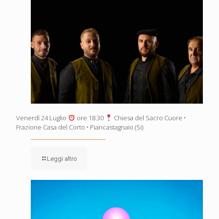
Venerdì 24 Luglio
ore 18.30
Chiesa del Sacro Cuore •
Frazione Casa del Corto • Piancastagnaio (Si)
Leggi altro