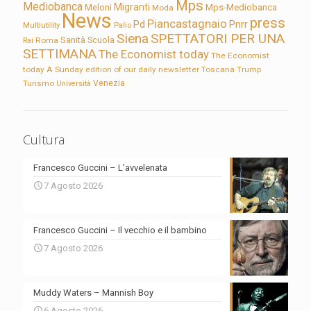
Mps
Mediobanca
Migranti
Meloni
Mps-Mediobanca
Moda
News
press
Piancastagnaio
Pd
Pnrr
Multiutility
Palio
Siena
SPETTATORI PER UNA
Sanità
Rai
Roma
Scuola
SETTIMANA
The Economist today
The Economist
today A Sunday edition of our daily newsletter
Toscana
Trump
Turismo
Venezia
Università
Cultura
Francesco Guccini – L’avvelenata
7 Agosto 2026
Francesco Guccini – Il vecchio e il bambino
7 Agosto 2026
Muddy Waters – Mannish Boy
6 Agosto 2026