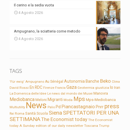
Il cerino e la sedia vuota
4 Agosto 2026
Ampugnano, la sciatteria come metodo
4 Agosto 2026
TAGS
Beko
Autonomia
Banche
'Für ewig'
Ampugnano
Au Sénégal
Clima
Gaza
En RDC
Io
David Rossi
Firenze
Geotermia
giustizia
Iran
Francia
Manovra
La Domenica delle Idee
Le news dal mondo dei Musei
Mps
Mediobanca
Migranti
Meloni
Mps-Mediobanca
Moda
News
press
Piancastagnaio
Pd
Pnrr
Multiutility
Palio
Siena
SPETTATORI PER UNA
Sanità
Rai
Roma
Scuola
SETTIMANA
The Economist today
The Economist
today A Sunday edition of our daily newsletter
Toscana
Trump