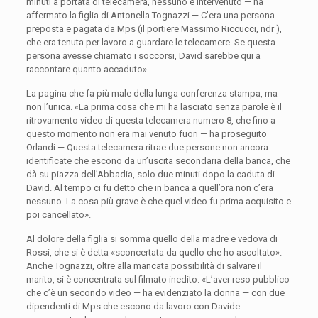
minuti a portata di telecamera, nessuno è intervenuto — ha
affermato la figlia di Antonella Tognazzi — C’era una persona
preposta e pagata da Mps (il portiere Massimo Riccucci, ndr ),
che era tenuta per lavoro a guardare le telecamere. Se questa
persona avesse chiamato i soccorsi, David sarebbe qui a
raccontare quanto accaduto».
La pagina che fa più male della lunga conferenza stampa, ma
non l’unica. «La prima cosa che mi ha lasciato senza parole è il
ritrovamento video di questa telecamera numero 8, che fino a
questo momento non era mai venuto fuori — ha proseguito
Orlandi — Questa telecamera ritrae due persone non ancora
identificate che escono da un’uscita secondaria della banca, che
dà su piazza dell’Abbadia, solo due minuti dopo la caduta di
David. Al tempo ci fu detto che in banca a quell’ora non c’era
nessuno. La cosa più grave è che quel video fu prima acquisito e
poi cancellato».
Al dolore della figlia si somma quello della madre e vedova di
Rossi, che si è detta «sconcertata da quello che ho ascoltato».
Anche Tognazzi, oltre alla mancata possibilità di salvare il
marito, si è concentrata sul filmato inedito. «L’aver reso pubblico
che c’è un secondo video — ha evidenziato la donna — con due
dipendenti di Mps che escono da lavoro con Davide