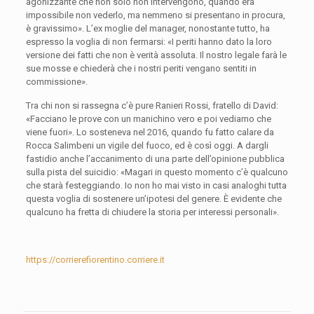
agonizzante che non solo non intervengono, quando era
impossibile non vederlo, ma nemmeno si presentano in procura,
è gravissimo». L’ex moglie del manager, nonostante tutto, ha
espresso la voglia di non fermarsi: «I periti hanno dato la loro
versione dei fatti che non è verità assoluta. Il nostro legale farà le
sue mosse e chiederà che i nostri periti vengano sentiti in
commissione».
Tra chi non si rassegna c’è pure Ranieri Rossi, fratello di David:
«Facciano le prove con un manichino vero e poi vediamo che
viene fuori». Lo sosteneva nel 2016, quando fu fatto calare da
Rocca Salimbeni un vigile del fuoco, ed è così oggi. A dargli
fastidio anche l’accanimento di una parte dell’opinione pubblica
sulla pista del suicidio: «Magari in questo momento c’è qualcuno
che starà festeggiando. Io non ho mai visto in casi analoghi tutta
questa voglia di sostenere un’ipotesi del genere. È evidente che
qualcuno ha fretta di chiudere la storia per interessi personali».
https://corrierefiorentino.corriere.it