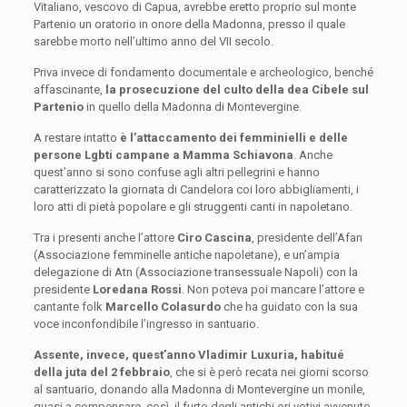
Vitaliano, vescovo di Capua, avrebbe eretto proprio sul monte
Partenio un oratorio in onore della Madonna, presso il quale
sarebbe morto nell’ultimo anno del VII secolo.
Priva invece di fondamento documentale e archeologico, benché
affascinante,
la prosecuzione del culto della dea Cibele sul
Partenio
in quello della Madonna di Montevergine.
A restare intatto
è l’attaccamento dei femminielli e delle
persone Lgbti campane a Mamma Schiavona
. Anche
quest’anno si sono confuse agli altri pellegrini e hanno
caratterizzato la giornata di Candelora coi loro abbigliamenti, i
loro atti di pietà popolare e gli struggenti canti in napoletano.
Tra i presenti anche l’attore
Ciro Cascina
, presidente dell’Afan
(Associazione femminelle antiche napoletane), e un’ampia
delegazione di Atn (Associazione transessuale Napoli) con la
presidente
Loredana Rossi
. Non poteva poi mancare l’attore e
cantante folk
Marcello Colasurdo
che ha guidato con la sua
voce inconfondibile l’ingresso in santuario.
Assente, invece, quest’anno Vladimir Luxuria, habitué
della juta del 2 febbraio
, che si è però recata nei giorni scorso
al santuario, donando alla Madonna di Montevergine un monile,
quasi a compensare, così, il furto degli antichi ori votivi avvenuto