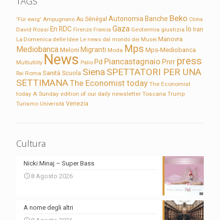
TAGS
Beko
Autonomia
Banche
'Für ewig'
Ampugnano
Au Sénégal
Clima
Gaza
En RDC
Io
David Rossi
Firenze
Geotermia
giustizia
Iran
Francia
Manovra
La Domenica delle Idee
Le news dal mondo dei Musei
Mps
Mediobanca
Migranti
Meloni
Mps-Mediobanca
Moda
News
press
Piancastagnaio
Pd
Pnrr
Multiutility
Palio
Siena
SPETTATORI PER UNA
Sanità
Rai
Roma
Scuola
SETTIMANA
The Economist today
The Economist
today A Sunday edition of our daily newsletter
Toscana
Trump
Turismo
Venezia
Università
Cultura
Nicki Minaj – Super Bass
8 Agosto 2026
A nome degli altri