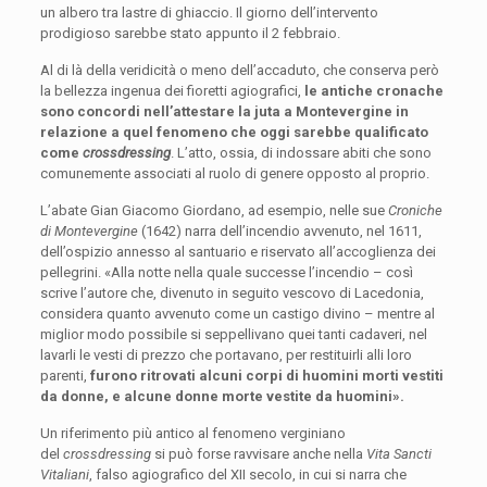
un albero tra lastre di ghiaccio. Il giorno dell’intervento
prodigioso sarebbe stato appunto il 2 febbraio.
Al di là della veridicità o meno dell’accaduto, che conserva però
la bellezza ingenua dei fioretti agiografici,
le antiche cronache
sono concordi nell’attestare la juta a Montevergine in
relazione a quel fenomeno che oggi sarebbe qualificato
come
crossdressing
. L’atto, ossia, di indossare abiti che sono
comunemente associati al ruolo di genere opposto al proprio.
L’abate Gian Giacomo Giordano, ad esempio, nelle sue
Croniche
di Montevergine
(1642) narra dell’incendio avvenuto, nel 1611,
dell’ospizio annesso al santuario e riservato all’accoglienza dei
pellegrini. «Alla notte nella quale successe l’incendio – così
scrive l’autore che, divenuto in seguito vescovo di Lacedonia,
considera quanto avvenuto come un castigo divino – mentre al
miglior modo possibile si seppellivano quei tanti cadaveri, nel
lavarli le vesti di prezzo che portavano, per restituirli alli loro
parenti,
furono ritrovati alcuni corpi di huomini morti vestiti
da donne, e alcune donne morte vestite da huomini».
Un riferimento più antico al fenomeno verginiano
del
crossdressing
si può forse ravvisare anche nella
Vita Sancti
Vitaliani
, falso agiografico del XII secolo, in cui si narra che