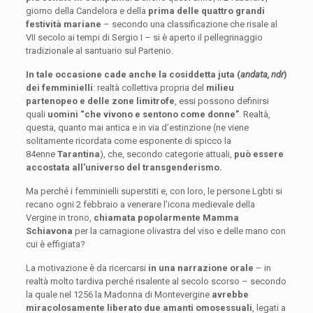
giorno della Candelora e della
prima delle quattro grandi
festività mariane
– secondo una classificazione che risale al
VII secolo ai tempi di Sergio I – si è aperto il pellegrinaggio
tradizionale al santuario sul Partenio.
In tale occasione cade anche la cosiddetta juta (
andata, ndr
)
dei femminielli
: realtà collettiva propria del
milieu
partenopeo e delle zone limitrofe
, essi possono definirsi
quali
uomini “che vivono e sentono come donne”
. Realtà,
questa, quanto mai antica e in via d’estinzione (ne viene
solitamente ricordata come esponente di spicco la
84enne
Tarantina
), che, secondo categorie attuali,
può essere
accostata all’universo del transgenderismo.
Ma perché i femminielli superstiti e, con loro, le persone Lgbti si
recano ogni 2 febbraio a venerare l’icona medievale della
Vergine in trono,
chiamata popolarmente Mamma
Schiavona
per la carnagione olivastra del viso e delle mano con
cui è effigiata?
La motivazione è da ricercarsi
in una narrazione orale
– in
realtà molto tardiva perché risalente al secolo scorso – secondo
la quale nel 1256 la Madonna di Montevergine
avrebbe
miracolosamente liberato due amanti omosessuali
, legati a