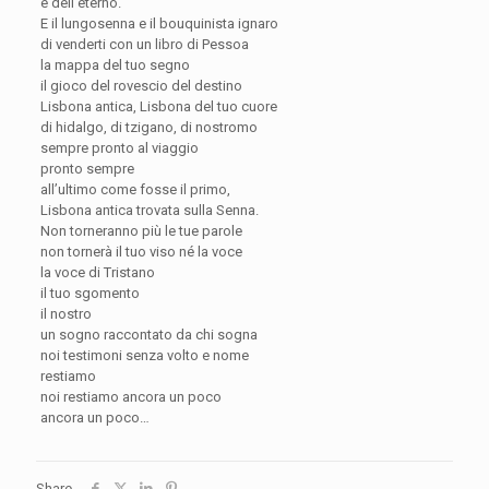
e dell’eterno.
E il lungosenna e il bouquinista ignaro
di venderti con un libro di Pessoa
la mappa del tuo segno
il gioco del rovescio del destino
Lisbona antica, Lisbona del tuo cuore
di hidalgo, di tzigano, di nostromo
sempre pronto al viaggio
pronto sempre
all’ultimo come fosse il primo,
Lisbona antica trovata sulla Senna.
Non torneranno più le tue parole
non tornerà il tuo viso né la voce
la voce di Tristano
il tuo sgomento
il nostro
un sogno raccontato da chi sogna
noi testimoni senza volto e nome
restiamo
noi restiamo ancora un poco
ancora un poco…
Share