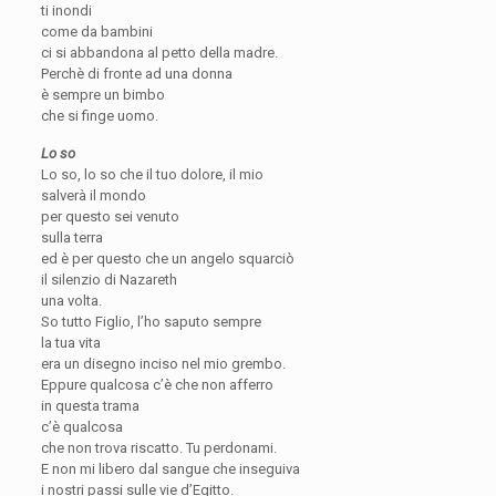
ti inondi
come da bambini
ci si abbandona al petto della madre.
Perchè di fronte ad una donna
è sempre un bimbo
che si finge uomo.
Lo so
Lo so, lo so che il tuo dolore, il mio
salverà il mondo
per questo sei venuto
sulla terra
ed è per questo che un angelo squarciò
il silenzio di Nazareth
una volta.
So tutto Figlio, l’ho saputo sempre
la tua vita
era un disegno inciso nel mio grembo.
Eppure qualcosa c’è che non afferro
in questa trama
c’è qualcosa
che non trova riscatto. Tu perdonami.
E non mi libero dal sangue che inseguiva
i nostri passi sulle vie d’Egitto.