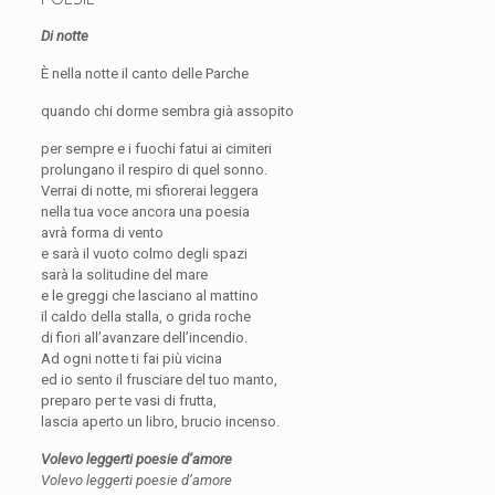
Di notte
È nella notte il canto delle Parche
quando chi dorme sembra già assopito
per sempre e i fuochi fatui ai cimiteri
prolungano il respiro di quel sonno.
Verrai di notte, mi sfiorerai leggera
nella tua voce ancora una poesia
avrà forma di vento
e sarà il vuoto colmo degli spazi
sarà la solitudine del mare
e le greggi che lasciano al mattino
il caldo della stalla, o grida roche
di fiori all’avanzare dell’incendio.
Ad ogni notte ti fai più vicina
ed io sento il frusciare del tuo manto,
preparo per te vasi di frutta,
lascia aperto un libro, brucio incenso.
Volevo leggerti poesie d’amore
Volevo leggerti poesie d’amore