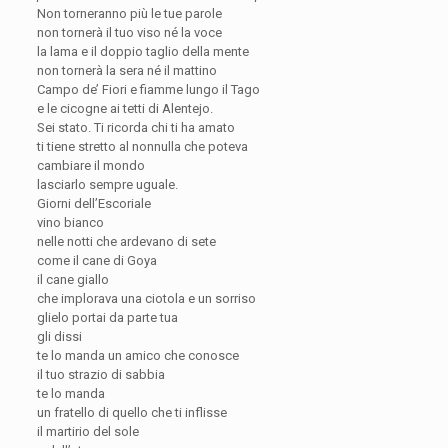
Non torneranno più le tue parole
non tornerà il tuo viso né la voce
la lama e il doppio taglio della mente
non tornerà la sera né il mattino
Campo de’ Fiori e fiamme lungo il Tago
e le cicogne ai tetti di Alentejo.
Sei stato. Ti ricorda chi ti ha amato
ti tiene stretto al nonnulla che poteva
cambiare il mondo
lasciarlo sempre uguale.
Giorni dell’Escoriale
vino bianco
nelle notti che ardevano di sete
come il cane di Goya
il cane giallo
che implorava una ciotola e un sorriso
glielo portai da parte tua
gli dissi
te lo manda un amico che conosce
il tuo strazio di sabbia
te lo manda
un fratello di quello che ti inflisse
il martirio del sole