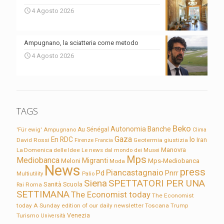
4 Agosto 2026
Ampugnano, la sciatteria come metodo
4 Agosto 2026
TAGS
Beko
Autonomia
Banche
'Für ewig'
Ampugnano
Au Sénégal
Clima
Gaza
En RDC
Io
David Rossi
Firenze
Geotermia
giustizia
Iran
Francia
Manovra
La Domenica delle Idee
Le news dal mondo dei Musei
Mps
Mediobanca
Migranti
Meloni
Mps-Mediobanca
Moda
News
press
Piancastagnaio
Pd
Pnrr
Multiutility
Palio
Siena
SPETTATORI PER UNA
Sanità
Rai
Roma
Scuola
SETTIMANA
The Economist today
The Economist
today A Sunday edition of our daily newsletter
Toscana
Trump
Turismo
Venezia
Università