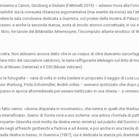
insieme a Catoni, Ginzburg e Giuliani (Feltrinelli 2013) – adesso trova alla Fo
adotte’ sia la consueta chiarezza argomentativa (mai esente da ironia) sia l’at
edere la sala conclusiva dedicata a
Guernica
, col poster della mostra di Palaz
Picasso; e anche la seconda stanza, sorta di snodo storico-concettuale, in cui 
ibro, tre tavole del
Bilderatlas Mnemosyne
, l’incompiuto atlante sinottico di 
mostra. Non abbiamo ancora detto che in un
corpus
di oltre duecento sarcofagi
lare mito del cacciatore calidonio, la serie raffigurante
Meleagro sul letto di mo
ervato al Museo Ostiense) e il 230 (Musei Vaticani).
e fotografie – varia di volta in volta (vedere in proposito il saggio di Licia Lu
tesso Warburg, Frida Schotmüller, André Jolles – avevano ipotizzato che dopo pi
parso in epoca altomedievale per essere riutilizzato in una chiesa – a «innesc
 è fatto cenno: «donna disperata in movimento», che rientra in quelli che Warb
a intensificata». Siamo di fronte cioè a uno
schema
: una antica «formula di pa
oparte» (stavolta cioè rivolta da destra verso sinistra) sul pulpito del Duomo d
te negli affreschi giotteschi a Padova e ad Assisi; e poi anche in una tavola 
sulla destra in basso, in
Guernica
(1937), cui è dedicata la stanza più drammat