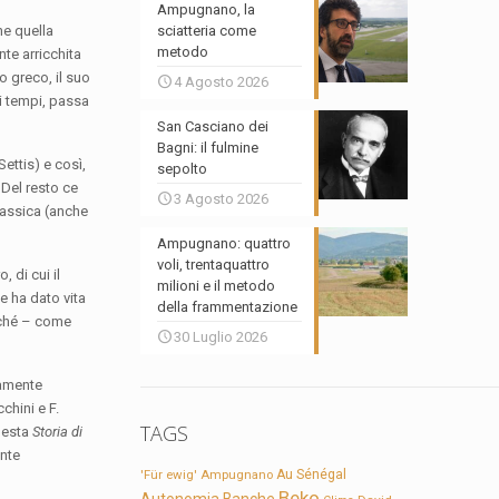
Ampugnano, la
he quella
sciatteria come
metodo
te arricchita
o greco, il suo
4 Agosto 2026
ei tempi, passa
San Casciano dei
Bagni: il fulmine
ettis) e così,
sepolto
 Del resto ce
3 Agosto 2026
lassica (anche
Ampugnano: quattro
voli, trentaquattro
 di cui il
milioni e il metodo
he ha dato vita
della frammentazione
erché – come
30 Luglio 2026
tamente
chini e F.
TAGS
questa
Storia di
ente
'Für ewig'
Ampugnano
Au Sénégal
Beko