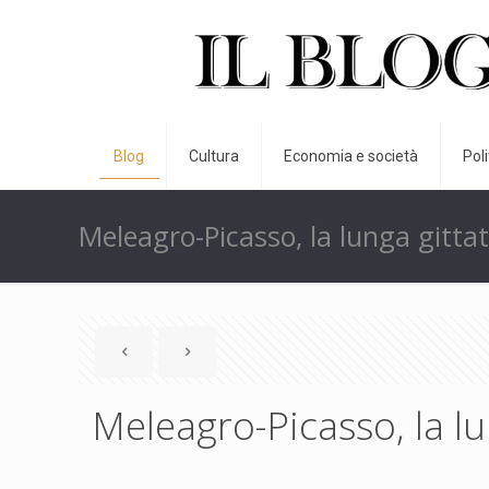
Blog
Cultura
Economia e società
Pol
Meleagro-Picasso, la lunga gittat
Meleagro-Picasso, la lu