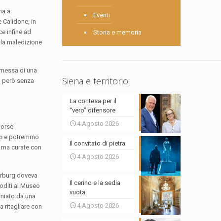
na a
Eventi
 Calidone, in
ce infine ad
Storia e memoria
é la maledizione
romessa di una
Siena e territorio:
to però senza
La contesa per il
“vero” difensore
4 Agosto 2026
scorse
o
e potremmo
Il convitato di pietra
e ma curate con
4 Agosto 2026
arburg doveva
Il cerino e la sedia
toditi al Museo
vuota
rniato da una
4 Agosto 2026
 a ritagliare con