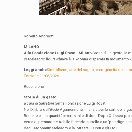
Roberto Andreotti
MILANO
Alla Fondazione Luigi Rovati, Milano
Storia di un gesto, la m
di Meleagro: figura-chiave è la «donna disperata in movimento»,
Leggi anche
Simbolismo, arte del sogno, eterogeneità delle for
Edizione 21/06/2026
Recensione
Storia di un gesto
a cura di Salvatore Settis
Fondazione Luigi Rovati
Nel IX libro dell’
Iliade
Agamennone, in ansia per le sorti della guer
Briseide e una quantità inverosimile di doni. Dopo Odisseo prende
cerca di persuadere Achille facendo appello a un ‘paradigma miti
degli Argonauti: Meleagro e la lotta tra i Cureti e gli Etoli.