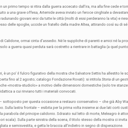
un primo tempo si ritira dalla guerra accecato dall’ira, ma alla fine cede e tor
ito a una grave offesa, Artemide aveva inviato un feroce cinghiale a devastare
 radunando giovani eroi da tutte le città (molti di essi perderanno la vita) e ries
esso delle spoglie, uccide un fratello della madre Altea, attirando così su di s
orti di Calidone, ormai cinta d’assedio. Né le suppliche di parenti e amici né la p
olo a guerra quasi perduta sarà costretto a rientrare in battaglia (a quel pun
, è un po’ il fulcro figurativo della mostra che Salvatore Settis ha allestito le 
erta fino al 2 agosto; catalogo Fondazione Rovati): si intitola
Storia di un gest
 o anche «mostra-studiolo» a motivo delle dimensioni domestiche (solo tre stanz
attica a cui rinviano tutti i materiali convocati.
 – sottoposto per questa occasione a restauro conservativo – che già Aby W
. Sulla lastra frontale – esibita per la prima volta insieme ai due lati corti cus
 parabola del principe calidonio. Sdraiato sul letto di morte, Meleagro è atto
ori scala). Sulla parte sinistra della scena, il titolo stesso della mostra ci invita
liata e semisvestita, e getta le braccia all’indietro in segno di disperazione.