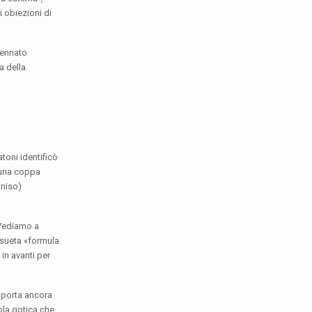
i obiezioni di
cennato
la della
toni identificò
i una coppa
oniso)
 Vediamo a
onsueta «formula
in avanti per
riporta ancora
ola gotica che