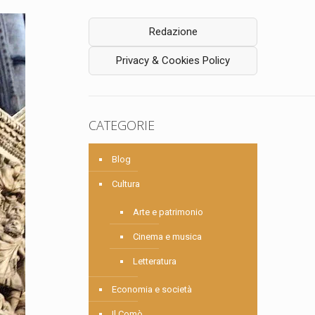
Redazione
Privacy & Cookies Policy
CATEGORIE
Blog
Cultura
Arte e patrimonio
Cinema e musica
Letteratura
Economia e società
Il Comò