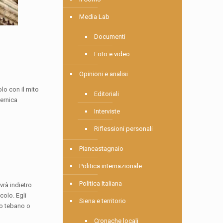
Media Lab
Documenti
Foto e video
Opinioni e analisi
olo con il mito
Editoriali
uernica
Interviste
Riflessioni personali
Piancastagnaio
Politica internazionale
Politica Italiana
vrà indietro
colo. Egli
Siena e territorio
lo tebano o
Cronache locali