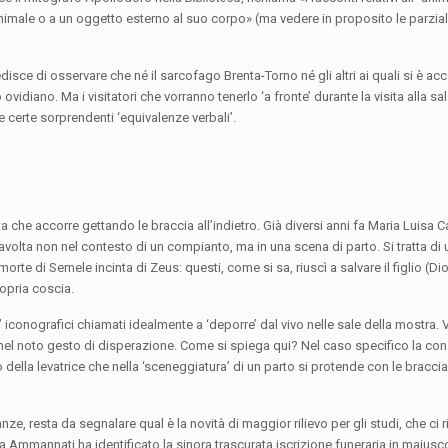
animale o a un oggetto esterno al suo corpo» (ma vedere in proposito le parzial
sce di osservare che né il sarcofago Brenta-Torno né gli altri ai quali si è ac
o ovidiano. Ma i visitatori che vorranno tenerlo ‘a fronte’ durante la visita alla sa
 certe sorprendenti ‘equivalenze verbali’.
 che accorre gettando le braccia all’indietro. Già diversi anni fa Maria Luisa Ca
tavolta non nel contesto di un compianto, ma in una scena di parto. Si tratta d
morte di Semele incinta di Zeus: questi, come si sa, riuscì a salvare il figlio (Di
ropria coscia.
 iconografici chiamati idealmente a ‘deporre’ dal vivo nelle sale della mostra.
etro nel noto gesto di disperazione. Come si spiega qui? Nel caso specifico la c
della levatrice che nella ‘sceneggiatura’ di un parto si protende con le braccia 
nze, resta da segnalare qual è la novità di maggior rilievo per gli studi, che ci 
a Ammannati ha identificato la sinora trascurata iscrizione funeraria in maiusc