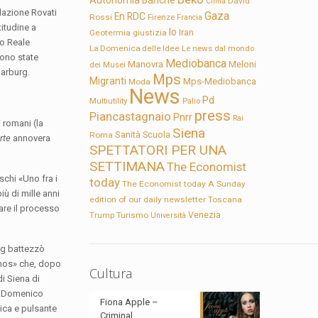
Autonomia
Banche
David
Clima
ndazione Rovati
Gaza
En RDC
Rossi
Firenze
Francia
titudine a
Io
Geotermia
giustizia
Iran
zo Reale
La Domenica delle Idee
Le news dal mondo
sono state
Mediobanca
Manovra
Meloni
dei Musei
Warburg.
Mps
Migranti
Mps-Mediobanca
Moda
News
Pd
Multiutility
Palio
press
Piancastagnaio
Pnrr
Rai
 romani (la
Siena
Sanità
Roma
Scuola
rte
annovera
SPETTATORI PER UNA
SETTIMANA
The Economist
schi «Uno fra i
today
The Economist today A Sunday
ù di mille anni
edition of our daily newsletter
Toscana
are il processo
Trump
Turismo
Venezia
Università
urg battezzò
thos» che, dopo
Cultura
i Siena di
di Domenico
Fiona Apple –
ica e pulsante
Criminal