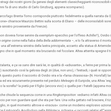
 stragi dei nostri giorni (la genesi degli elementi classicheggianti riconoscibili 
anni fa di uno studio di Carlo Ginzburg, appena scomparso).
sarcofago Brenta-Torno corrisponde piuttosto fedelmente a quella narrata da O
e» chiarisce Maurizio Bettini sulla scorta di Eliano – delle inconsolabili sorell
e sinistro proveniente da Firenze).
(non doveva forse servire da
exemplum
-specchio per l’offeso Achille?), Ovidio
b origine
come nella fiaba della
Bella addormentata
–, e lo fa attraverso il mon
o una all’estrema sinistra della lastra principale, accanto alla statua di Artem
egno che in quel momento sta bruciando nel focolare. Altea atterrita spegne il t
talanta, e
ça va sans dire
sarà lei, in qualità di «adiuvante», a ferire per prima la
a) suscitando così la gelosia degli zii (due, non uno), i Testiadi, i quali si opp
questo punto il racconto di Ovidio vira e la «farsa chiassosa» (N. Horsfall) las
dea ed era sicuramente presente nel perduto
Meleagro
di Euripide, una Altea ‘es
la sorella? la pietà per il figlio (ancora vivo) o quella per i fratelli (appena mor
go, che chiude la sequenza come in una
Ringkomposition
: vediamo infatti Altea co
io per non guardare quel che sta per fare. Una volta gettato nel braciere, il ti
figlio, in quel momento altrove e «inscius»: come un moderno esplosivo aziona
e il mitografo Apollodoro nella
Biblioteca
, richiama «i racconti relativi all’“an