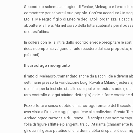
Secondo lo schema analogico di Fenice, Meleagro è l’eroe che in 
combattere per salvare il suo popolo. Cos’era accaduto? In segu
Etolia. Meleagro, figlio di Eneo re degli Etoli, organizza la caccia
abbattere la fiera. Ma nel corso della lotta scatenata per il poss
di quest’ultima.
In collera con lei, si ritira dallo scontro e vede precipitare le s
ricca ricompensa valgono a farlo recedere dal suo proposito, e s
più doni).
Il sarcofago ricongiunto
Il mito di Meleagro, tramandato anche da Bacchilide e diversi altri
settimane presso la Fondazione Luigi Rovati a Milano (resterà ap
definirla, per la tesi che sta alle sue spalle, «mostra-studio»,
raro controllo di ogni minimo dettaglio) e della forte coesione did
Pezzo forte è senza dubbio un sarcofago romano del II secolo
aver visto a Firenze e oggi appartiene alla collezione Brenta-Torno
Archeologico Nazionale di Firenze – è scolpita per sommi capi la
folla di figure afflitte e piangenti, tra cui Atalanta (chiaramente fu
gli occhi il gesto patetico di una donna còlta di spalle: è scarmig