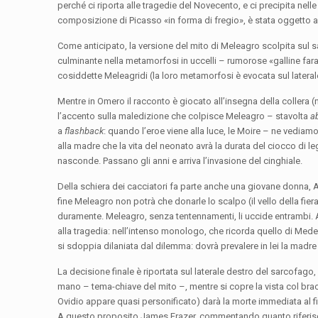
perché ci riporta alle tragedie del Novecento, e ci precipita nelle
composizione di Picasso «in forma di fregio», è stata oggetto 
Come anticipato, la versione del mito di Meleagro scolpita sul 
culminante nella metamorfosi in uccelli – rumorose «galline faraon
cosiddette Meleagridi (la loro metamorfosi è evocata sul lateral
Mentre in Omero il racconto è giocato all’insegna della collera 
l’accento sulla maledizione che colpisce Meleagro – stavolta
a
a
flashback
: quando l’eroe viene alla luce, le Moire – ne vediam
alla madre che la vita del neonato avrà la durata del ciocco di l
nasconde. Passano gli anni e arriva l’invasione del cinghiale.
Della schiera dei cacciatori fa parte anche una giovane donna, A
fine Meleagro non potrà che donarle lo scalpo (il vello della fier
duramente. Meleagro, senza tentennamenti, li uccide entrambi. A 
alla tragedia: nell’intenso monologo, che ricorda quello di Me
si sdoppia dilaniata dal dilemma: dovrà prevalere in lei la madre o 
La decisione finale è riportata sul laterale destro del sarcofa
mano – tema-chiave del mito –, mentre si copre la vista col bracc
Ovidio appare quasi personificato) darà la morte immediata al 
A questo proposito James Frazer, commentando quanto riferisc