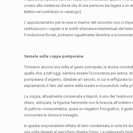
ovvero alla credenza che la vita di una persona sia legata a un 
Bettini nel contributo in catalogo).
L’apprezzamento per la resa in marmo del racconto non ci impedi
restituiscono i registri e le sottili sfumature intertestuali del test
Fondazione Rovati, potranno ugualmente divertirsi a riconoscere
Semele sulla coppa pompeiana
Torniamo ancora una volta al gesto principale, la donna concitata
quella che, a tutt’oggi, sembra essere l’occorrenza più antica: s
pompeiana d’argento, databile al I secolo, in cui è raffigurata la 
espiantando il feto dal ventre della madre e ricucendolo nella p
La coppa, attualmente conservata a Napoli, è uno dei ‘testimoni’
rilievo, stilizzata, la figurina femminile con le braccia all’indi
di pathos» rovescerebbe, quasi un negativo fotografico, il gesto 
soccorrere la donna in travaglio.
In questa sorprendente infilata di temi condensata in sole tre sta
una volta davanti al sarcofago Brenta-Torno. La paleografa Giuli