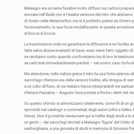
Meleagro era un tema funebre molto diffuso sui cartoni prepara
evocata nell’
Iliade
non è l’esatta versione del mito che abbiamo d
di Ovidio nelle
Metamorfosi
; ma si è preferito partire da Omero p
funzionamento, la sua forza modellizzante. In questa accezion
di bocca in bocca.
La trasmissione orale ne garantisce la diffusione e ne facilita 
fatte salve alcune invarianti di base, esso viene fatto oggetto d
ne rendiamo conto quando confrontiamo tra di loro le testimoni
se certi testi irrimediabilmente perduti – nel nostro caso Sofocl
Ma attenzione, nella cultura greca il mito ha una forte valenza r
sarcofago riferisce
una
delle versioni tràdite, alla stregua di se
a un culto diffuso, di cui restano tracce interpretabili nei sant
riferisce Pausania – Augusto fece portare a Roma i denti del cin
Su questo sfondo si armonizzano idealmente, come fili di un gra
riprodotti nel catalogo e commentati dagli autori (oltre a Settis: M
Siena). Non è possibile riassumere qui la trafila degli studi e la
un gesto
– dai sarcofagi istoriati a Meleagro ‘figura’ del Cristo d
warburghiana, a una giornata di studi in memoria di Giovanni Prev