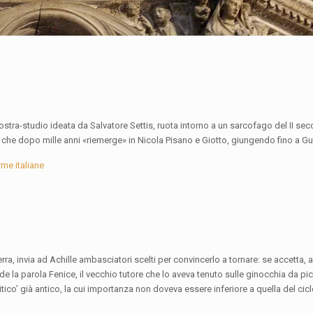
ostra-studio ideata da Salvatore Settis, ruota intorno a un sarcofago del II sec
 che dopo mille anni «riemerge» in Nicola Pisano e Giotto, giungendo fino a G
me italiane
ra, invia ad Achille ambasciatori scelti per convincerlo a tornare: se accetta, a
 la parola Fenice, il vecchio tutore che lo aveva tenuto sulle ginocchia da pic
co’ già antico, la cui importanza non doveva essere inferiore a quella del cic