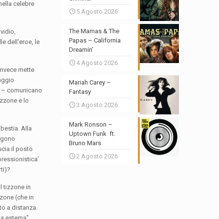
nella celebre
5 Agosto 2026
The Mamas & The
vidio,
Papas – California
e dell’eroe, le
Dreamin’
4 Agosto 2026
 invece mette
taggio
Mariah Carey –
ide – comunicano
Fantasy
izzone e lo
3 Agosto 2026
Mark Ronson –
 bestia. Alla
Uptown Funk ft.
ongono
Bruno Mars
cia il posto
2 Agosto 2026
pressionistica’
ti)?
l tizzone in
zzone (che in
to a distanza.
ima esterna”,