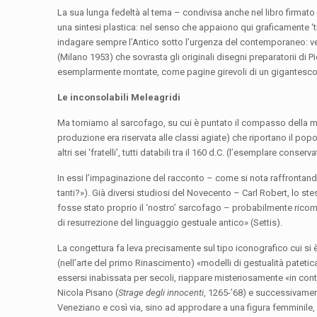
La sua lunga fedeltà al tema – condivisa anche nel libro firmato 
una sintesi plastica: nel senso che appaiono qui graficamente ‘tr
indagare sempre l’Antico sotto l’urgenza del contemporaneo: v
(Milano 1953) che sovrasta gli originali disegni preparatorii di 
esemplarmente montate, come pagine girevoli di un gigantesco l
Le inconsolabili Meleagridi
Ma torniamo al sarcofago, su cui è puntato il compasso della 
produzione era riservata alle classi agiate) che riportano il popo
altri sei ‘fratelli’, tutti databili tra il 160 d.C. (l’esemplare cons
In essi l’impaginazione del racconto – come si nota raffrontando l
tanti?»). Già diversi studiosi del Novecento – Carl Robert, lo s
fosse stato proprio il ‘nostro’ sarcofago – probabilmente ricom
di resurrezione del linguaggio gestuale antico» (Settis).
La congettura fa leva precisamente sul tipo iconografico cui si
(nell’arte del primo Rinascimento) «modelli di gestualità patetic
essersi inabissata per secoli, riappare misteriosamente «in contr
Nicola Pisano (
Strage degli innocenti
, 1265-’68) e successivamen
Veneziano e così via, sino ad approdare a una figura femminile, 