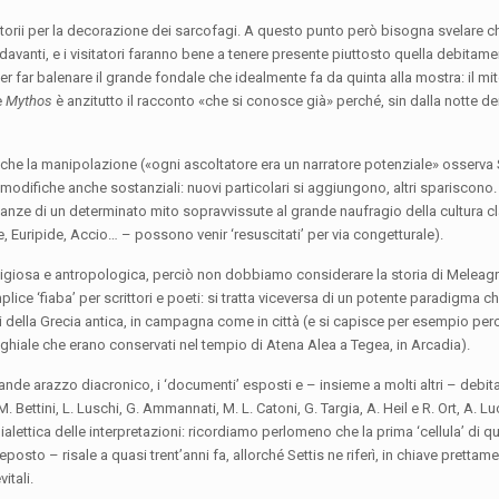
torii per la decorazione dei sarcofagi. A questo punto però bisogna svelare c
avanti, e i visitatori faranno bene a tenere presente piuttosto quella debitamen
er far balenare il grande fondale che idealmente fa da quinta alla mostra: il mit
e
Mythos
è anzitutto il racconto «che si conosce già» perché, sin dalla notte d
anche la manipolazione («ogni ascoltatore era un narratore potenziale» osserva S
i modifiche anche sostanziali: nuovi particolari si aggiungono, altri spariscono.
anze di un determinato mito sopravvissute al grande naufragio della cultura c
e, Euripide, Accio… – possono venir ‘resuscitati’ per via congetturale).
eligiosa e antropologica, perciò non dobbiamo considerare la storia di Meleagro,
mplice ‘fiaba’ per scrittori e poeti: si tratta viceversa di un potente paradigma c
uari della Grecia antica, in campagna come in città (e si capisce per esempio p
ghiale che erano conservati nel tempio di Atena Alea a Tegea, in Arcadia).
nde arazzo diacronico, i ‘documenti’ esposti e – insieme a molti altri – debi
. Bettini, L. Luschi, G. Ammannati, M. L. Catoni, G. Targia, A. Heil e R. Ort, A. Luc
 dialettica delle interpretazioni: ricordiamo perlomeno che la prima ‘cellula’ di 
eposto – risale a quasi trent’anni fa, allorché Settis ne riferì, in chiave prettam
itali.