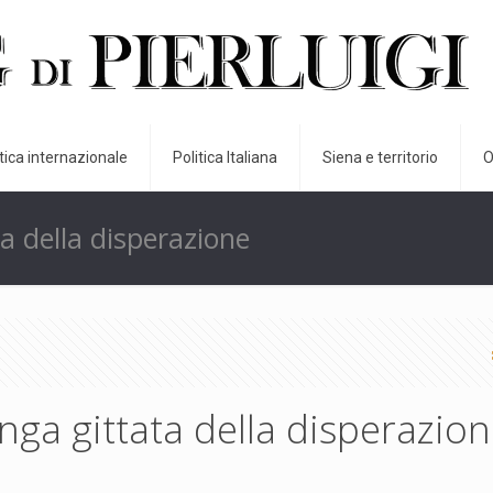
itica internazionale
Politica Italiana
Siena e territorio
O
a della disperazione
nga gittata della disperazio