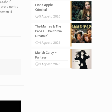
zzazioni”
Fiona Apple –
 pro e contro.
Criminal
ttati. Il
5 Agosto 2026
The Mamas & The
Papas – California
Dreamin’
4 Agosto 2026
Mariah Carey –
Fantasy
3 Agosto 2026