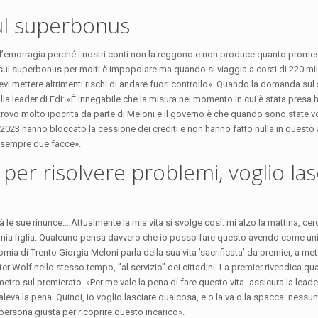
sul superbonus
l’emorragia perché i nostri conti non la reggono e non produce quanto promess
ul superbonus per molti è impopolare ma quando si viaggia a costi di 220 mili
la devi mettere altrimenti rischi di andare fuori controllo». Quando la domanda s
 alla leader di Fdi: «È innegabile che la misura nel momento in cui è stata presa 
 trovo molto ipocrita da parte di Meloni e il governo è che quando sono state vo
2023 hanno bloccato la cessione dei crediti e non hanno fatto nulla in questo
no sempre due facce».
per risolvere problemi, voglio las
à le sue rinunce… Attualmente la mia vita si svolge così: mi alzo la mattina, cer
 mia figlia. Qualcuno pensa davvero che io posso fare questo avendo come uni
mia di Trento Giorgia Meloni parla della sua vita ’sacrificata’ da premier, a met
ter Wolf nello stesso tempo, ’’al servizio’’ dei cittadini. La premier rivendica qu
etro sul premierato. »Per me vale la pena di fare questo vita -assicura la leader
valeva la pena. Quindi, io voglio lasciare qualcosa, e o la va o la spacca: nessu
 persona giusta per ricoprire questo incarico».