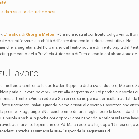
nte’
 a dazi su auto elettriche cinesi
à».
E’ la sfida di
Giorgia Meloni
.
«Siamo andati al confronto col governo. Il prim
 per rafforzare la stabilità dell’esecutivo con la sfiducia costruttiva. Non l’
mier che la segretaria del Pd parlano dal Teatro sociale di Trento ospiti del
Fest
ting per conto della Provincia Autonoma di Trento, con la collaborazione de
sul lavoro
to: mettere a confronto le due leader. Seppur a distanza di due ore, Meloni e S
ein parla di lavoro povero? Grazie alla segretaria del Pd perché ci ricorda i di
onomia a Trento. «Può chiedere a Schlein cosa ne pensa dei risultati portati da
tto ricrescere i salari. Quando siamo arrivati al governo i lavoratori che atte
la premier. E aggiunge: «Noi cercheremo di fare meglio, però le lezioni da chi h
 La parola a
Schlein
poche ore dopo: «Come rispondo a Meloni sul tema lavor
n avrebbe mai vinto le primarie del Pd. Ma chiedo io a lei, dopo 19 mesi di gove
ecedenti anziché assumersi le sue?” risponde la segretaria Pd.