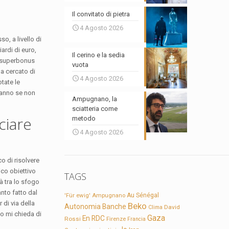
Il convitato di pietra
4 Agosto 2026
o, a livello di
ardi di euro,
Il cerino e la sedia
ul superbonus
vuota
ha cercato di
4 Agosto 2026
tate le
 anno se non
Ampugnano, la
sciatteria come
ciare
metodo
4 Agosto 2026
co di risolvere
co obiettivo
TAGS
à tra lo sfogo
anto fatto dal
'Für ewig'
Ampugnano
Au Sénégal
 di via della
Beko
Autonomia
Banche
David
Clima
no mi chieda di
Gaza
En RDC
Rossi
Firenze
Francia