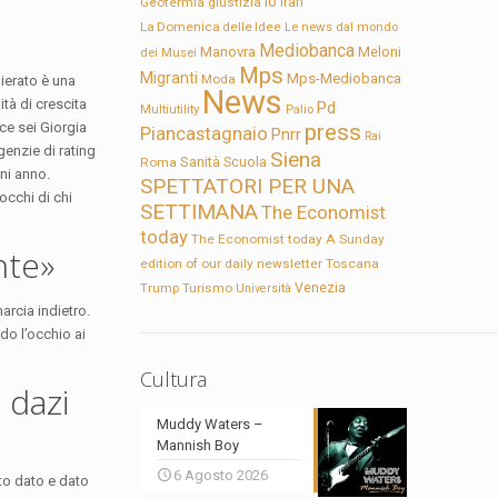
Io
Geotermia
giustizia
Iran
La Domenica delle Idee
Le news dal mondo
Mediobanca
Manovra
Meloni
dei Musei
Mps
Migranti
Mps-Mediobanca
Moda
mierato è una
News
tà di crescita
Pd
Multiutility
Palio
ece sei Giorgia
press
Piancastagnaio
Pnrr
Rai
genzie di rating
Siena
Sanità
Roma
Scuola
ni anno.
SPETTATORI PER UNA
occhi di chi
SETTIMANA
The Economist
today
The Economist today A Sunday
nte»
edition of our daily newsletter
Toscana
Trump
Turismo
Venezia
Università
rcia indietro.
do l’occhio ai
Cultura
 dazi
Muddy Waters –
Mannish Boy
6 Agosto 2026
to dato e dato