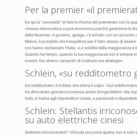
Per la premier «il premier
Da qui la ’’necessità’’ di fare la riforma del premierato con la qu
«misura democratica e pure economica perché garantisce la stabil
della Nazione». Il governo, spiega, «’è arrivato con un racconto 
Meloni, è possibile che tranquillizzi per il fatto stesso di esser
non hanno declassato l’Italia: «La solidità della maggioranza è
Quando hai tempo, quando la tua maggioranza non è sempre in bil
investe. Noi stiamo cercando di costruire una strategia».
Schlein, «su redditometro
Sul redditometro è Schlein che sferra il colpo: «Sul redditomet
Ha dimostrato grande incoerenza anche Giorgia Meloni. Ma sopra
furbi, in barba agli imprenditori onesti, a pensionati e dipendent
Schlein: Stellantis irricono
su auto elettriche cinesi
Stellantis irriconoscenti? «Sfonda una porta aperta, non è solo