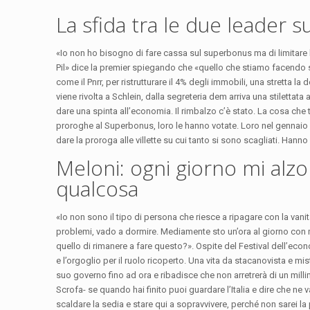
La sfida tra le due leader 
«Io non ho bisogno di fare cassa sul superbonus ma di limitare 
Pil» dice la premier spiegando che «quello che stiamo facendo s
come il Pnrr, per ristrutturare il 4% degli immobili, una stretta 
viene rivolta a Schlein, dalla segreteria dem arriva una stilettata
dare una spinta all’economia. Il rimbalzo c’è stato. La cosa che
proroghe al Superbonus, loro le hanno votate. Loro nel gennaio 
dare la proroga alle villette su cui tanto si sono scagliati. Han
Meloni: ogni giorno mi alzo 
qualcosa
«Io non sono il tipo di persona che riesce a ripagare con la vanit
problemi, vado a dormire. Mediamente sto un’ora al giorno con
quello di rimanere a fare questo?». Ospite del Festival dell’econo
e l’orgoglio per il ruolo ricoperto. Una vita da stacanovista e mis
suo governo fino ad ora e ribadisce che non arretrerà di un millim
Scrofa- se quando hai finito puoi guardare l’Italia e dire che ne 
scaldare la sedia e stare qui a sopravvivere, perché non sarei la