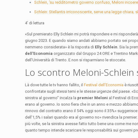
Schlein, ’su redditometro governo confuso, Meloni incoere
Schlein: Stellantis irriconoscente, serve una legge chiara; sì
4′ di lettura
«Sul premierato Elly Schlein mi potrà rispondere e mi risponder
giugno 2023. E quando siamo andati abbiamo portato sei proposte
nemmeno considerata» è la risposta di
Elly Schlein
. Sia la pre
dell’Economia
organizzato dal Gruppo 24 ORE e Trentino Marke
dell’Università di Trento. E non si risparmiano le stoccate.
Lo scontro Meloni-Schlein 
Là dove tutte le tv hanno fallito, il
Festival dell’Economia
è riusci
confrontate sugli stessi temi e le stesse urgenze del paese. «Schl
sinistra al governo” incalza la
premier Meloni
al Festival di Ec
erano al governo. Io sono fiera che in un anno e mezzo abbiamo fa
rinnovo del contratto erano il 54% oggi sono il 35%» suggerisce 
dell’1,5% i salari quando era al governo no» rivendica la premier.
più volte, se la sinistra avesse fatto tutto bene una come me no
quanto tempo intende scaricare le responsabilità sui governi pr