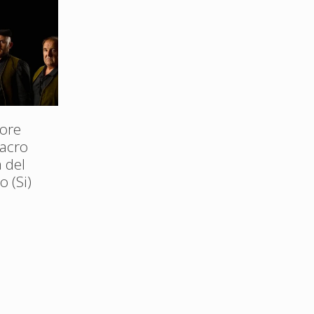
ore
Sacro
 del
 (Si)