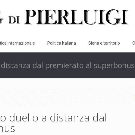
itica internazionale
Politica Italiana
Siena e territorio
O
a distanza dal premierato al superbonus
o duello a distanza dal
nus