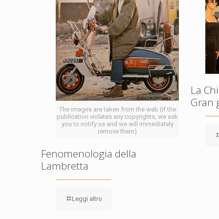
La Chi
Gran 
The images are taken from the web (if the
publication violates any copyrights, we ask
you to notify us and we will immediately
remove them)
Fenomenologia della
Lambretta
Leggi altro