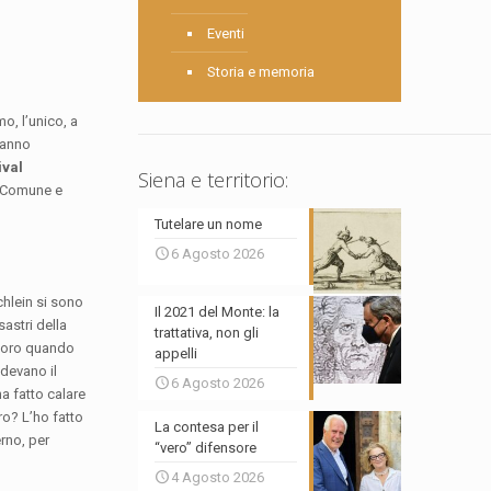
Eventi
Storia e memoria
o, l’unico, a
hanno
ival
Siena e territorio:
l Comune e
Tutelare un nome
6 Agosto 2026
chlein si sono
Il 2021 del Monte: la
sastri della
trattativa, non gli
 loro quando
appelli
ndevano il
6 Agosto 2026
a fatto calare
o? L’ho fatto
La contesa per il
rno, per
“vero” difensore
4 Agosto 2026