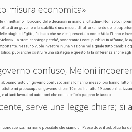
ato misura economica»
ale «rimettiamo il boccino delle decisioni in mano ai cittadini». Non solo, il pre
ità di un governo e la stabilità è una misura di rafforzamento delle opportuni
delle piaghe d’Egitto, è chiaro che se vieni presentato come Attila l’Unno e inv
e Meloni». La premier spiega perché, nonostante i conti pubblici in affanno, le a
 importante. Nessuno vuole investire in una Nazione nella quale tutto cambia og
ico, puoi anche costruire una strategia e questo fa la differenza anche agli 
 governo confuso, Meloni incoere
ro abbiamo visto un governo confuso: prima lo hanno messo, poi hanno fatto ma
ttutto mi preoccupa un governo che in 19 mesi ha fatto 19 condoni, strizzan
i, e ai tanti lavoratori autonomi che con sacrificio pagano le tasse».
scente, serve una legge chiara; sì a
 irriconoscenza, ma non è possibile che siamo un Paese dove il pubblico ha da