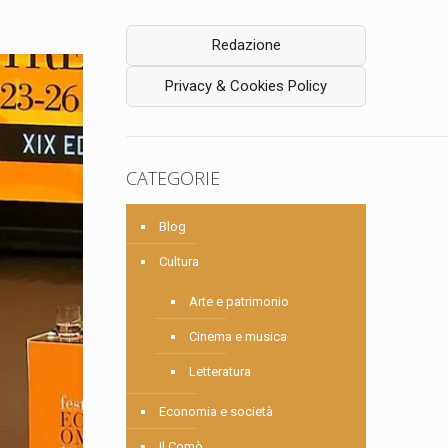
Redazione
Privacy & Cookies Policy
CATEGORIE
Blog
Cultura
Arte e patrimonio
Cinema e musica
Letteratura
Economia e società
Il Comò