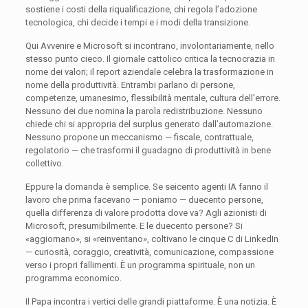
sostiene i costi della riqualificazione, chi regola l’adozione
tecnologica, chi decide i tempi e i modi della transizione.
Qui Avvenire e Microsoft si incontrano, involontariamente, nello
stesso punto cieco. Il giornale cattolico critica la tecnocrazia in
nome dei valori; il report aziendale celebra la trasformazione in
nome della produttività. Entrambi parlano di persone,
competenze, umanesimo, flessibilità mentale, cultura dell’errore.
Nessuno dei due nomina la parola redistribuzione. Nessuno
chiede chi si appropria del surplus generato dall’automazione.
Nessuno propone un meccanismo — fiscale, contrattuale,
regolatorio — che trasformi il guadagno di produttività in bene
collettivo.
Eppure la domanda è semplice. Se seicento agenti IA fanno il
lavoro che prima facevano — poniamo — duecento persone,
quella differenza di valore prodotta dove va? Agli azionisti di
Microsoft, presumibilmente. E le duecento persone? Si
«aggiornano», si «reinventano», coltivano le cinque C di LinkedIn
— curiosità, coraggio, creatività, comunicazione, compassione
verso i propri fallimenti. È un programma spirituale, non un
programma economico.
Il Papa incontra i vertici delle grandi piattaforme. È una notizia. È