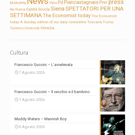
News
press
Piancastagnaio
Pd
Pnrr
Multiutility
Palio
Siena
SPETTATORI PER UNA
Sanità
Rai
Roma
Scuola
SETTIMANA
The Economist today
The Economist
today A Sunday edition of our daily newsletter
Toscana
Trump
Turismo
Venezia
Università
Cultura
Francesco Guccini – L’avvelenata
7 Agosto 2026
Francesco Guccini – Il vecchio e il bambino
7 Agosto 2026
Muddy Waters – Mannish Boy
6 Agosto 2026