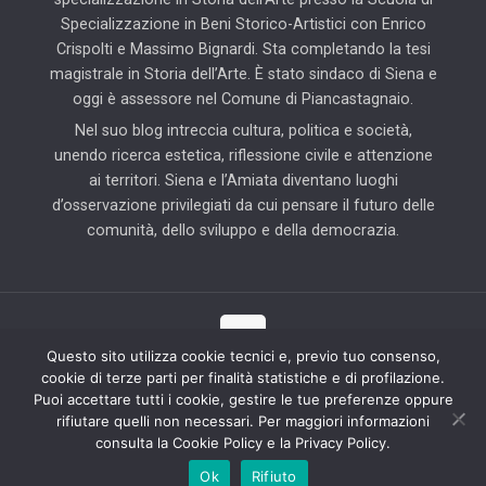
Specializzazione in Beni Storico-Artistici con Enrico
Crispolti e Massimo Bignardi. Sta completando la tesi
magistrale in Storia dell’Arte. È stato sindaco di Siena e
oggi è assessore nel Comune di Piancastagnaio.
Nel suo blog intreccia cultura, politica e società,
unendo ricerca estetica, riflessione civile e attenzione
ai territori. Siena e l’Amiata diventano luoghi
d’osservazione privilegiati da cui pensare il futuro delle
comunità, dello sviluppo e della democrazia.
Questo sito utilizza cookie tecnici e, previo tuo consenso,
cookie di terze parti per finalità statistiche e di profilazione.
© 2025 Il Blog di Pierluigi Piccini | Tutti i diritti riservati | Partner
Puoi accettare tutti i cookie, gestire le tue preferenze oppure
tecnico: Hab Solution
rifiutare quelli non necessari. Per maggiori informazioni
consulta la Cookie Policy e la Privacy Policy.
Ok
Rifiuto