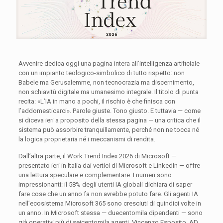
Avvenire dedica oggi una pagina intera all’intelligenza artificiale
con un impianto teologico-simbolico di tutto rispetto: non
Babele ma Gerusalemme, non tecnocrazia ma discernimento,
non schiavitù digitale ma umanesimo integrale. Il titolo di punta
recita: «L’IA in mano a pochi, il rischio è che finisca con
l’addomesticarci». Parole giuste. Tono giusto. E tuttavia — come
si diceva ieri a proposito della stessa pagina — una critica che il
sistema può assorbire tranquillamente, perché non ne tocca né
la logica proprietaria né i meccanismi di rendita.
Dall’altra parte, il Work Trend Index 2026 di Microsoft —
presentato ieri in Italia dai vertici di Microsoft e LinkedIn — offre
una lettura speculare e complementare. I numeri sono
impressionanti: il 58% degli utenti IA globali dichiara di saper
fare cose che un anno fa non avrebbe potuto fare. Gli agenti IA
nell’ecosistema Microsoft 365 sono cresciuti di quindici volte in
un anno. In Microsoft stessa — duecentomila dipendenti — sono
già operativi più di seicentomila agenti. Vincenzo Esposito, AD