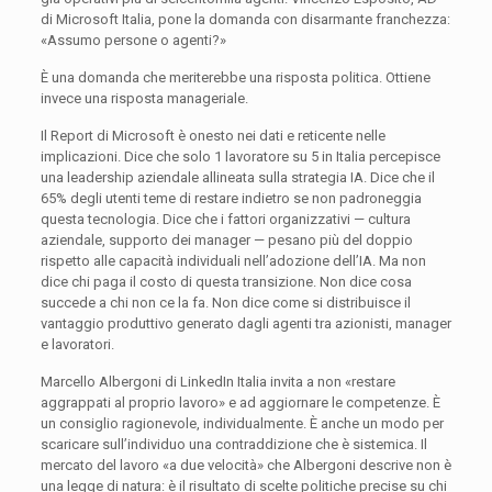
di Microsoft Italia, pone la domanda con disarmante franchezza:
«Assumo persone o agenti?»
È una domanda che meriterebbe una risposta politica. Ottiene
invece una risposta manageriale.
Il Report di Microsoft è onesto nei dati e reticente nelle
implicazioni. Dice che solo 1 lavoratore su 5 in Italia percepisce
una leadership aziendale allineata sulla strategia IA. Dice che il
65% degli utenti teme di restare indietro se non padroneggia
questa tecnologia. Dice che i fattori organizzativi — cultura
aziendale, supporto dei manager — pesano più del doppio
rispetto alle capacità individuali nell’adozione dell’IA. Ma non
dice chi paga il costo di questa transizione. Non dice cosa
succede a chi non ce la fa. Non dice come si distribuisce il
vantaggio produttivo generato dagli agenti tra azionisti, manager
e lavoratori.
Marcello Albergoni di LinkedIn Italia invita a non «restare
aggrappati al proprio lavoro» e ad aggiornare le competenze. È
un consiglio ragionevole, individualmente. È anche un modo per
scaricare sull’individuo una contraddizione che è sistemica. Il
mercato del lavoro «a due velocità» che Albergoni descrive non è
una legge di natura: è il risultato di scelte politiche precise su chi