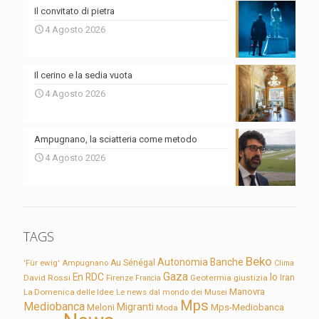
Il convitato di pietra
4 Agosto 2026
Il cerino e la sedia vuota
4 Agosto 2026
Ampugnano, la sciatteria come metodo
4 Agosto 2026
TAGS
Beko
Autonomia
Banche
'Für ewig'
Ampugnano
Au Sénégal
Clima
Gaza
En RDC
Io
David Rossi
Firenze
Geotermia
giustizia
Iran
Francia
Manovra
La Domenica delle Idee
Le news dal mondo dei Musei
Mps
Mediobanca
Migranti
Meloni
Mps-Mediobanca
Moda