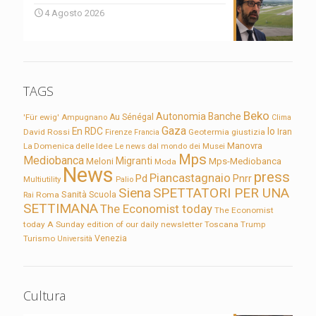
4 Agosto 2026
TAGS
Beko
Autonomia
Banche
'Für ewig'
Ampugnano
Au Sénégal
Clima
Gaza
En RDC
Io
David Rossi
Firenze
Geotermia
giustizia
Iran
Francia
Manovra
La Domenica delle Idee
Le news dal mondo dei Musei
Mps
Mediobanca
Migranti
Meloni
Mps-Mediobanca
Moda
News
press
Piancastagnaio
Pd
Pnrr
Multiutility
Palio
Siena
SPETTATORI PER UNA
Sanità
Rai
Roma
Scuola
SETTIMANA
The Economist today
The Economist
today A Sunday edition of our daily newsletter
Toscana
Trump
Turismo
Venezia
Università
Cultura