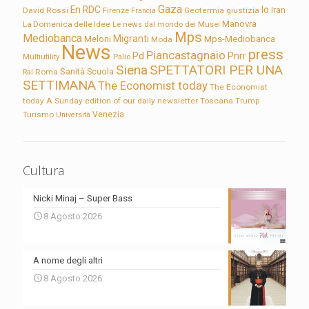
Gaza
En RDC
Io
David Rossi
Firenze
Geotermia
giustizia
Iran
Francia
Manovra
La Domenica delle Idee
Le news dal mondo dei Musei
Mps
Mediobanca
Migranti
Meloni
Mps-Mediobanca
Moda
News
press
Piancastagnaio
Pd
Pnrr
Multiutility
Palio
Siena
SPETTATORI PER UNA
Sanità
Rai
Roma
Scuola
SETTIMANA
The Economist today
The Economist
today A Sunday edition of our daily newsletter
Toscana
Trump
Turismo
Venezia
Università
Cultura
Nicki Minaj – Super Bass
8 Agosto 2026
A nome degli altri
8 Agosto 2026