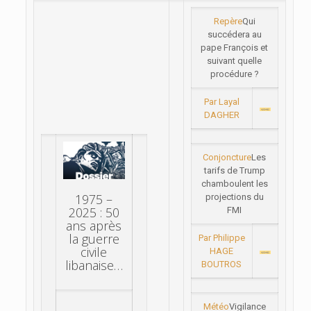
Repère
Qui
succédera au
pape François et
suivant quelle
procédure ?
Par Layal
DAGHER
Conjoncture
Les
tarifs de Trump
chamboulent les
1975 –
projections du
2025 : 50
FMI
ans après
la guerre
Par Philippe
civile
HAGE
libanaise…
BOUTROS
Météo
Vigilance