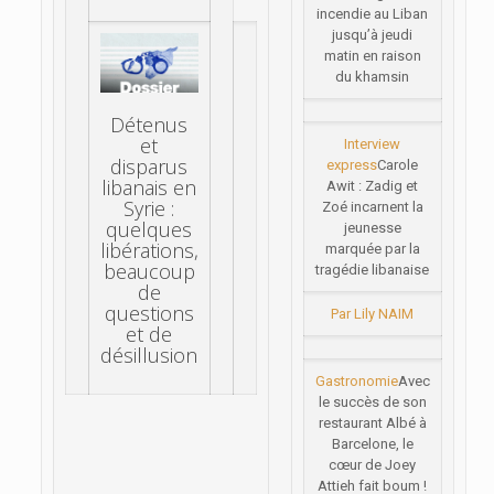
incendie au Liban
jusqu’à jeudi
matin en raison
du khamsin
Détenus
et
Interview
disparus
express
Carole
libanais en
Awit : Zadig et
Syrie :
Zoé incarnent la
quelques
jeunesse
libérations,
marquée par la
beaucoup
tragédie libanaise
de
questions
Par Lily NAIM
et de
désillusion
Gastronomie
Avec
le succès de son
restaurant Albé à
Barcelone, le
cœur de Joey
Attieh fait boum !