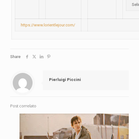
Sel
https://www.lorientlejour.com/
Share
Pierluigi Piccini
Post correlato