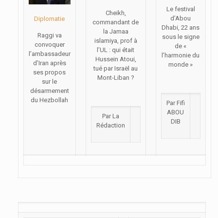
Le festival
Cheikh,
d’Abou
Diplomatie
commandant de
Dhabi, 22 ans
la Jamaa
Raggi va
sous le signe
islamiya, prof à
convoquer
de «
l’UL : qui était
l’ambassadeur
l’harmonie du
Hussein Atoui,
d’Iran après
monde »
tué par Israël au
ses propos
Mont-Liban ?
sur le
désarmement
du Hezbollah
Par Fifi
ABOU
Par La
DIB
Rédaction