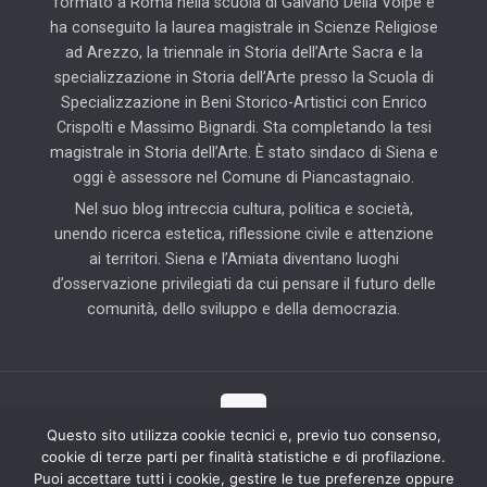
formato a Roma nella scuola di Galvano Della Volpe e
ha conseguito la laurea magistrale in Scienze Religiose
ad Arezzo, la triennale in Storia dell’Arte Sacra e la
specializzazione in Storia dell’Arte presso la Scuola di
Specializzazione in Beni Storico-Artistici con Enrico
Crispolti e Massimo Bignardi. Sta completando la tesi
magistrale in Storia dell’Arte. È stato sindaco di Siena e
oggi è assessore nel Comune di Piancastagnaio.
Nel suo blog intreccia cultura, politica e società,
unendo ricerca estetica, riflessione civile e attenzione
ai territori. Siena e l’Amiata diventano luoghi
d’osservazione privilegiati da cui pensare il futuro delle
comunità, dello sviluppo e della democrazia.
Questo sito utilizza cookie tecnici e, previo tuo consenso,
cookie di terze parti per finalità statistiche e di profilazione.
© 2025 Il Blog di Pierluigi Piccini | Tutti i diritti riservati | Partner
Puoi accettare tutti i cookie, gestire le tue preferenze oppure
tecnico: Hab Solution