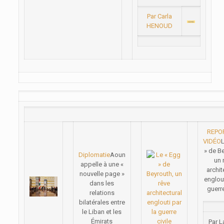
Par Carla
HENOUD
REPO
VIDÉO
» de B
Diplomatie
Aoun
un 
appelle à une «
archit
nouvelle page »
englout
dans les
guerre
relations
bilatérales entre
le Liban et les
Émirats
Par L