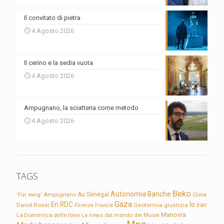
Il convitato di pietra
4 Agosto 2026
Il cerino e la sedia vuota
4 Agosto 2026
Ampugnano, la sciatteria come metodo
4 Agosto 2026
TAGS
Beko
Autonomia
Banche
'Für ewig'
Ampugnano
Au Sénégal
Clima
Gaza
En RDC
Io
David Rossi
Firenze
Geotermia
giustizia
Iran
Francia
Manovra
La Domenica delle Idee
Le news dal mondo dei Musei