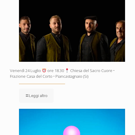
Venerdì 24 Luglio
ore 18.30
Chiesa del Sacro Cuore •
Frazione Casa del Corto • Piancastagnaio (Si)
Leggi altro