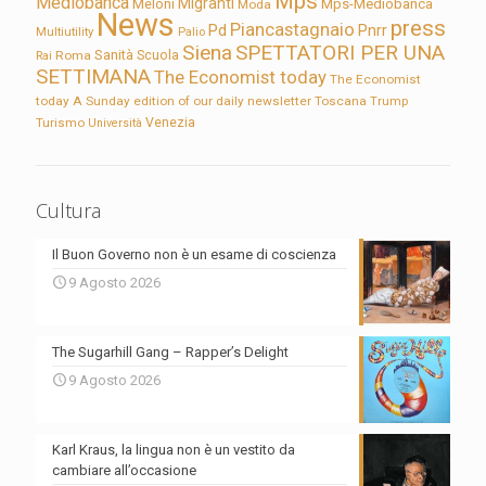
Mps
Mediobanca
Migranti
Meloni
Mps-Mediobanca
Moda
News
press
Piancastagnaio
Pd
Pnrr
Multiutility
Palio
Siena
SPETTATORI PER UNA
Sanità
Rai
Roma
Scuola
SETTIMANA
The Economist today
The Economist
today A Sunday edition of our daily newsletter
Toscana
Trump
Turismo
Venezia
Università
Cultura
Il Buon Governo non è un esame di coscienza
9 Agosto 2026
The Sugarhill Gang – Rapper’s Delight
9 Agosto 2026
Karl Kraus, la lingua non è un vestito da
cambiare all’occasione