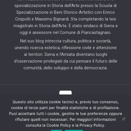
specializzazione in Storia dell’Arte presso la Scuola di
Specializzazione in Beni Storico-Artistici con Enrico
Crispolti e Massimo Bignardi. Sta completando la tesi
magistrale in Storia dell’Arte. È stato sindaco di Siena e
oggi è assessore nel Comune di Piancastagnaio.
Nel suo blog intreccia cultura, politica e società,
unendo ricerca estetica, riflessione civile e attenzione
ai territori. Siena e l’Amiata diventano luoghi
d’osservazione privilegiati da cui pensare il futuro delle
comunità, dello sviluppo e della democrazia.
Questo sito utilizza cookie tecnici e, previo tuo consenso,
cookie di terze parti per finalità statistiche e di profilazione.
© 2025 Il Blog di Pierluigi Piccini | Tutti i diritti riservati | Partner
Puoi accettare tutti i cookie, gestire le tue preferenze oppure
tecnico: Hab Solution
rifiutare quelli non necessari. Per maggiori informazioni
consulta la Cookie Policy e la Privacy Policy.