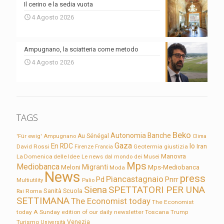
Il cerino e la sedia vuota
4 Agosto 2026
Ampugnano, la sciatteria come metodo
4 Agosto 2026
TAGS
Beko
Autonomia
Banche
'Für ewig'
Ampugnano
Au Sénégal
Clima
Gaza
En RDC
Io
David Rossi
Firenze
Geotermia
giustizia
Iran
Francia
Manovra
La Domenica delle Idee
Le news dal mondo dei Musei
Mps
Mediobanca
Migranti
Meloni
Mps-Mediobanca
Moda
News
press
Piancastagnaio
Pd
Pnrr
Multiutility
Palio
Siena
SPETTATORI PER UNA
Sanità
Rai
Roma
Scuola
SETTIMANA
The Economist today
The Economist
today A Sunday edition of our daily newsletter
Toscana
Trump
Turismo
Venezia
Università