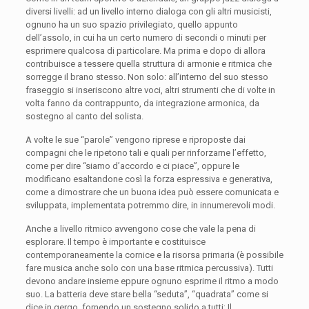
diversi livelli: ad un livello interno dialoga con gli altri musicisti,
ognuno ha un suo spazio privilegiato, quello appunto
dell’assolo, in cui ha un certo numero di secondi o minuti per
esprimere qualcosa di particolare. Ma prima e dopo di allora
contribuisce a tessere quella struttura di armonie e ritmica che
sorregge il brano stesso. Non solo: all’interno del suo stesso
fraseggio si inseriscono altre voci, altri strumenti che di volte in
volta fanno da contrappunto, da integrazione armonica, da
sostegno al canto del solista.
A volte le sue “parole” vengono riprese e riproposte dai
compagni che le ripetono tali e quali per rinforzarne l’effetto,
come per dire “siamo d’accordo e ci piace”, oppure le
modificano esaltandone così la forza espressiva e generativa,
come a dimostrare che un buona idea può essere comunicata e
sviluppata, implementata potremmo dire, in innumerevoli modi.
Anche a livello ritmico avvengono cose che vale la pena di
esplorare. Il tempo è importante e costituisce
contemporaneamente la cornice e la risorsa primaria (è possibile
fare musica anche solo con una base ritmica percussiva). Tutti
devono andare insieme eppure ognuno esprime il ritmo a modo
suo. La batteria deve stare bella “seduta”, “quadrata” come si
dice in gergo, fornendo un sostegno solido a tutti; Il