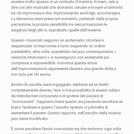
avviene molto spesso in un contesto d’insieme, in team, vale a
dire con altri musicisti che dovranno cercare e trovare un’armonia
tra chi improvvisa e che, improvvisando anch’egli, accompagna.
La decisione viene presa sul momento, partendo dalla propria
percezione, la propria sensibilità ma senza trascurare le
esigenze degli altri e, soprattutto quelle dell’insieme.
Spesso i musicisti seguono un andamento circolare e
sequenziale: si improvvisa a turno seguendo un ordine
prestabilito, altre volte, soprattutto nel jazz contemporaneo, i
varisolisi intrecciano o si susseguono con andamenti più
complessi e imprevedibili. Insomma questa storia
dell’improvvisazione rappresenta davvero una grande sfida e
non solo per chi suona.
Anche chi ascolta viene ingaggiato sebbene ad un livello
completamente diverso. Non vi è la possibilità di essere cullato
da melodie ben conosciute e di godere del piacere di
“riconoscere”. Sappiamo bene quanto sia piacevole ascoltare un
brano familiare e quanto l’ascolto ripetuto ci permetta di
aumentare il piacere. Questo rapporto, nell’ascolto della musica
jazz viene modificato.
È come ascoltare favole conosciute ma che evolvono ogni volta