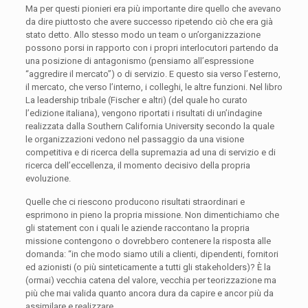
Ma per questi pionieri era più importante dire quello che avevano
da dire piuttosto che avere successo ripetendo ciò che era già
stato detto. Allo stesso modo un team o un’organizzazione
possono porsi in rapporto con i propri interlocutori partendo da
una posizione di antagonismo (pensiamo all’espressione
“aggredire il mercato”) o di servizio. E questo sia verso l’esterno,
il mercato, che verso l’interno, i colleghi, le altre funzioni. Nel libro
La leadership tribale (Fischer e altri) (del quale ho curato
l’edizione italiana), vengono riportati i risultati di un’indagine
realizzata dalla Southern California University secondo la quale
le organizzazioni vedono nel passaggio da una visione
competitiva e di ricerca della supremazia ad una di servizio e di
ricerca dell’eccellenza, il momento decisivo della propria
evoluzione.
Quelle che ci riescono producono risultati straordinari e
esprimono in pieno la propria missione. Non dimentichiamo che
gli statement con i quali le aziende raccontano la propria
missione contengono o dovrebbero contenere la risposta alle
domanda: “in che modo siamo utili a clienti, dipendenti, fornitori
ed azionisti (o più sinteticamente a tutti gli stakeholders)? È la
(ormai) vecchia catena del valore, vecchia per teorizzazione ma
più che mai valida quanto ancora dura da capire e ancor più da
assimilare e realizzare.