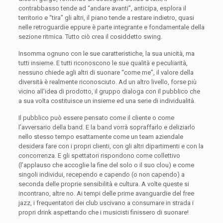
contrabbasso tende ad “andare avanti”, anticipa, esplora il
territorio e “tira” gli altri, il piano tende a restare indietro, quasi
nelle retroguardie eppure è parte integrante e fondamentale della
sezione ritmica. Tutto ciò crea il cosiddetto swing.
Insomma ognuno con le sue caratteristiche, la sua unicità, ma
tutti insieme. E tutti riconoscono le sue qualità e peculiarità,
nessuno chiede agli altri di suonare “come me”, il valore della
diversità è realmente riconosciuto. Ad un altro livello, forse più
vicino all’idea di prodotto, il gruppo dialoga con il pubblico che
a sua volta costituisce un insieme ed una serie di individualità.
Il pubblico può essere pensato come il cliente o come
l’avversario della band. E la band vorrà sopraffarlo e deliziarlo
nello stesso tempo esattamente come un team aziendale
desidera fare con i propri clienti, con gli altri dipartimenti e con la
concorrenza. E gli spettatori rispondono come collettivo
(l’applauso che accoglie la fine del solo o il suo clou) e come
singoli individui, recependo e capendo (o non capendo) a
seconda delle proprie sensibilità e cultura. A volte queste si
incontrano, altre no. Ai tempi delle prime avanguardie del free
jazz, i frequentatori dei club uscivano a consumare in strada i
propri drink aspettando che i musicisti finissero di suonare!