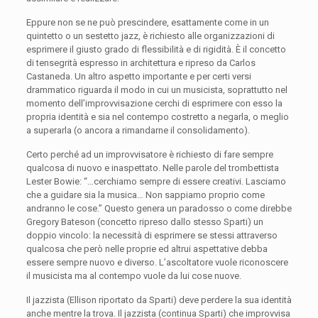
Eppure non se ne può prescindere, esattamente come in un
quintetto o un sestetto jazz, è richiesto alle organizzazioni di
esprimere il giusto grado di flessibilità e di rigidità. È il concetto
di tensegrità espresso in architettura e ripreso da Carlos
Castaneda. Un altro aspetto importante e per certi versi
drammatico riguarda il modo in cui un musicista, soprattutto nel
momento dell’improvvisazione cerchi di esprimere con esso la
propria identità e sia nel contempo costretto a negarla, o meglio
a superarla (o ancora a rimandarne il consolidamento).
Certo perché ad un improvvisatore è richiesto di fare sempre
qualcosa di nuovo e inaspettato. Nelle parole del trombettista
Lester Bowie: “…cerchiamo sempre di essere creativi. Lasciamo
che a guidare sia la musica… Non sappiamo proprio come
andranno le cose.” Questo genera un paradosso o come direbbe
Gregory Bateson (concetto ripreso dallo stesso Sparti) un
doppio vincolo: la necessità di esprimere se stessi attraverso
qualcosa che però nelle proprie ed altrui aspettative debba
essere sempre nuovo e diverso. L’ascoltatore vuole riconoscere
il musicista ma al contempo vuole da lui cose nuove.
Il jazzista (Ellison riportato da Sparti) deve perdere la sua identità
anche mentre la trova. Il jazzista (continua Sparti) che improvvisa