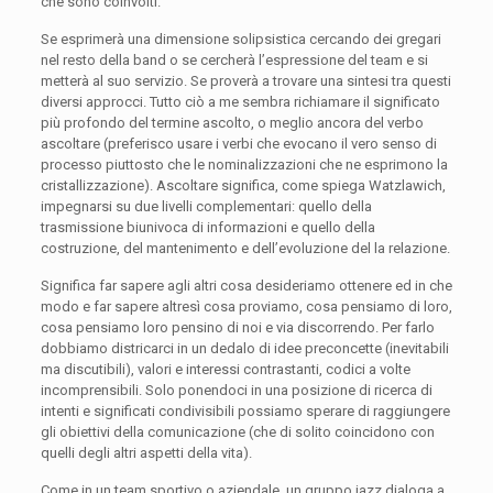
che sono coinvolti.
Se esprimerà una dimensione solipsistica cercando dei gregari
nel resto della band o se cercherà l’espressione del team e si
metterà al suo servizio. Se proverà a trovare una sintesi tra questi
diversi approcci. Tutto ciò a me sembra richiamare il significato
più profondo del termine ascolto, o meglio ancora del verbo
ascoltare (preferisco usare i verbi che evocano il vero senso di
processo piuttosto che le nominalizzazioni che ne esprimono la
cristallizzazione). Ascoltare significa, come spiega Watzlawich,
impegnarsi su due livelli complementari: quello della
trasmissione biunivoca di informazioni e quello della
costruzione, del mantenimento e dell’evoluzione del la relazione.
Significa far sapere agli altri cosa desideriamo ottenere ed in che
modo e far sapere altresì cosa proviamo, cosa pensiamo di loro,
cosa pensiamo loro pensino di noi e via discorrendo. Per farlo
dobbiamo districarci in un dedalo di idee preconcette (inevitabili
ma discutibili), valori e interessi contrastanti, codici a volte
incomprensibili. Solo ponendoci in una posizione di ricerca di
intenti e significati condivisibili possiamo sperare di raggiungere
gli obiettivi della comunicazione (che di solito coincidono con
quelli degli altri aspetti della vita).
Come in un team sportivo o aziendale, un gruppo jazz dialoga a