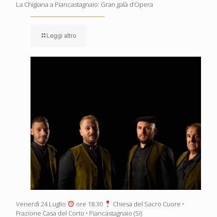
La Chigiana a Piancastagnaio: Gran galà d’Opera
Leggi altro
Venerdì 24 Luglio
ore 18.30
Chiesa del Sacro Cuore •
Frazione Casa del Corto • Piancastagnaio (Si)