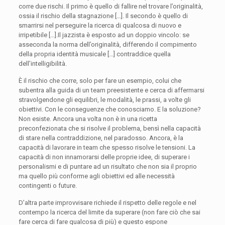
corre due rischi. Il primo è quello di fallire nel trovare l’originalità,
ossia il rischio della stagnazione […]. Il secondo è quello di
smarrirsi nel perseguire la ricerca di qualcosa di nuovo e
irripetibile […].Il jazzista è esposto ad un doppio vincolo: se
asseconda la norma dell’originalità, differendo il compimento
della propria identità musicale […] contraddice quella
dell’intelligibilità.
È il rischio che corre, solo per fare un esempio, colui che
subentra alla guida di un team preesistente e cerca di affermarsi
stravolgendone gli equilibri, le modalità, le prassi, a volte gli
obiettivi. Con le conseguenze che conosciamo. E la soluzione?
Non esiste. Ancora una volta non è in una ricetta
preconfezionata che si risolve il problema, bensì nella capacità
di stare nella contraddizione, nel paradosso. Ancora, è la
capacità di lavorare in team che spesso risolve le tensioni. La
capacità di non innamorarsi delle proprie idee, di superare i
personalismi e di puntare ad un risultato che non sia il proprio
ma quello più conforme agli obiettivi ed alle necessità
contingenti o future.
D’altra parte improvvisare richiede il rispetto delle regole e nel
contempo la ricerca del limite da superare (non fare ciò che sai
fare cerca di fare qualcosa di più) e questo espone