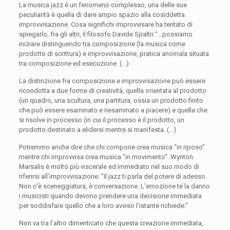
La musica jazz è un fenomeno complesso, una delle sue
peculiarità è quella di dare ampio spazio alla cosiddetta
improvvisazione. Cosa significhi improvvisare ha tentato di
spiegarlo, fra gli altri, il filosofo Davide Spaltri:“…possiamo
iniziare distinguendo tra composizione (la musica come
prodotto di scrittura) e improvvisazione, pratica anomala situata
tra composizione ed esecuzione. (…)
La distinzione fra composizione e improvvisazione può essere
ricondotta a due forme di creatività, quella orientata al prodotto
(un quadro, una scultura, una partitura, ossia un prodotto finito
che può essere esaminato e riesaminato a piacere) e quella che
si risolve in processo (in cui il processo è il prodotto, un
prodotto destinato a elidersi mentre si manifesta. (…)
Potremmo anche dire che chi compone crea musica “in riposo”
mentre chi improvvisa crea musica “in movimento”. Wynton
Marsalis è molto più viscerale ed immediato nel suo modo di
riferirsi all’improvvisazione: ”Il jazz ti parla del potere di adesso.
Non c’è sceneggiatura, è conversazione. L’emozione te la danno
i musicisti quando devono prendere una decisione immediata
per soddisfare quello che a loro avviso l’istante richiede.”
Non va tra l’altro dimenticato che questa creazione immediata,