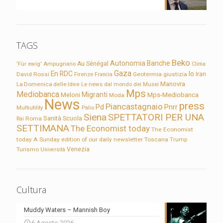
TAGS
Beko
Autonomia
Banche
'Für ewig'
Ampugnano
Au Sénégal
Clima
Gaza
En RDC
Io
David Rossi
Firenze
Geotermia
giustizia
Iran
Francia
Manovra
La Domenica delle Idee
Le news dal mondo dei Musei
Mps
Mediobanca
Migranti
Meloni
Mps-Mediobanca
Moda
News
press
Piancastagnaio
Pd
Pnrr
Multiutility
Palio
Siena
SPETTATORI PER UNA
Sanità
Rai
Roma
Scuola
SETTIMANA
The Economist today
The Economist
today A Sunday edition of our daily newsletter
Toscana
Trump
Turismo
Venezia
Università
Cultura
Muddy Waters – Mannish Boy
6 Agosto 2026