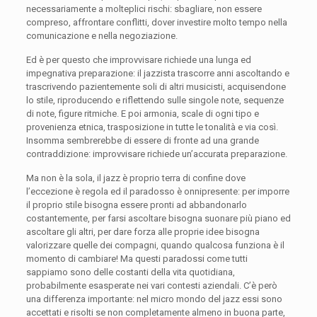
necessariamente a molteplici rischi: sbagliare, non essere
compreso, affrontare conflitti, dover investire molto tempo nella
comunicazione e nella negoziazione.
Ed è per questo che improvvisare richiede una lunga ed
impegnativa preparazione: il jazzista trascorre anni ascoltando e
trascrivendo pazientemente soli di altri musicisti, acquisendone
lo stile, riproducendo e riflettendo sulle singole note, sequenze
di note, figure ritmiche. E poi armonia, scale di ogni tipo e
provenienza etnica, trasposizione in tutte le tonalità e via così.
Insomma sembrerebbe di essere di fronte ad una grande
contraddizione: improvvisare richiede un’accurata preparazione.
Ma non è la sola, il jazz è proprio terra di confine dove
l’eccezione è regola ed il paradosso è onnipresente: per imporre
il proprio stile bisogna essere pronti ad abbandonarlo
costantemente, per farsi ascoltare bisogna suonare più piano ed
ascoltare gli altri, per dare forza alle proprie idee bisogna
valorizzare quelle dei compagni, quando qualcosa funziona è il
momento di cambiare! Ma questi paradossi come tutti
sappiamo sono delle costanti della vita quotidiana,
probabilmente esasperate nei vari contesti aziendali. C’è però
una differenza importante: nel micro mondo del jazz essi sono
accettati e risolti se non completamente almeno in buona parte,