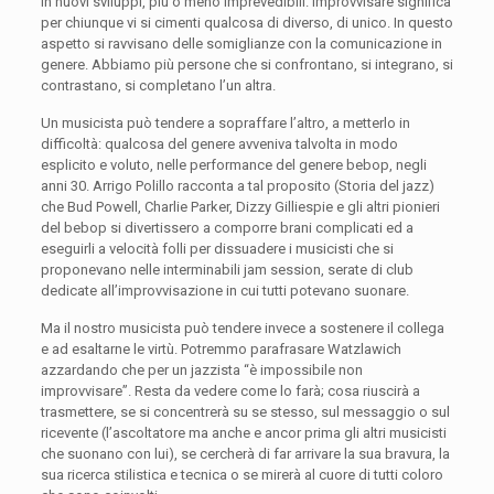
in nuovi sviluppi, più o meno imprevedibili. Improvvisare significa
per chiunque vi si cimenti qualcosa di diverso, di unico. In questo
aspetto si ravvisano delle somiglianze con la comunicazione in
genere. Abbiamo più persone che si confrontano, si integrano, si
contrastano, si completano l’un altra.
Un musicista può tendere a sopraffare l’altro, a metterlo in
difficoltà: qualcosa del genere avveniva talvolta in modo
esplicito e voluto, nelle performance del genere bebop, negli
anni 30. Arrigo Polillo racconta a tal proposito (Storia del jazz)
che Bud Powell, Charlie Parker, Dizzy Gilliespie e gli altri pionieri
del bebop si divertissero a comporre brani complicati ed a
eseguirli a velocità folli per dissuadere i musicisti che si
proponevano nelle interminabili jam session, serate di club
dedicate all’improvvisazione in cui tutti potevano suonare.
Ma il nostro musicista può tendere invece a sostenere il collega
e ad esaltarne le virtù. Potremmo parafrasare Watzlawich
azzardando che per un jazzista “è impossibile non
improvvisare”. Resta da vedere come lo farà; cosa riuscirà a
trasmettere, se si concentrerà su se stesso, sul messaggio o sul
ricevente (l’ascoltatore ma anche e ancor prima gli altri musicisti
che suonano con lui), se cercherà di far arrivare la sua bravura, la
sua ricerca stilistica e tecnica o se mirerà al cuore di tutti coloro