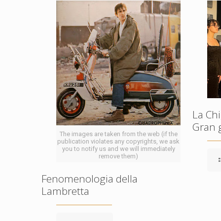
La Chi
Gran 
The images are taken from the web (if the
publication violates any copyrights, we ask
you to notify us and we will immediately
remove them)
Fenomenologia della
Lambretta