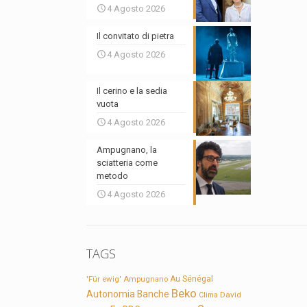
4 Agosto 2026
Il convitato di pietra
4 Agosto 2026
Il cerino e la sedia
vuota
4 Agosto 2026
Ampugnano, la
sciatteria come
metodo
4 Agosto 2026
TAGS
'Für ewig'
Ampugnano
Au Sénégal
Beko
Autonomia
Banche
David
Clima