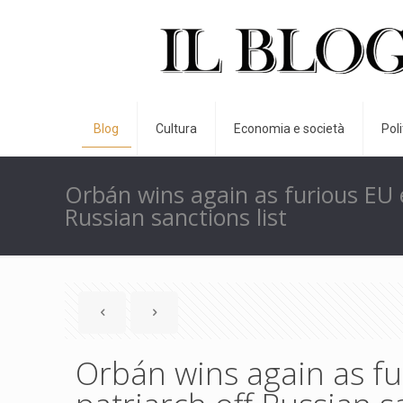
Blog
Cultura
Economia e società
Pol
Orbán wins again as furious EU 
Russian sanctions list
Orbán wins again as f