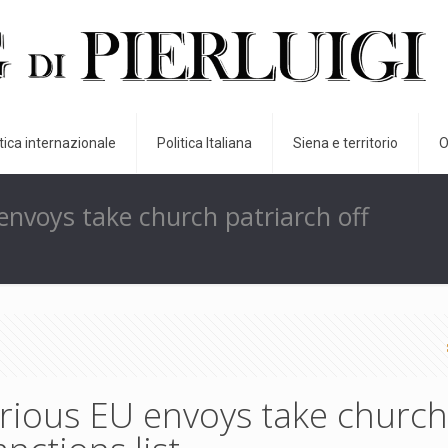
itica internazionale
Politica Italiana
Siena e territorio
O
envoys take church patriarch off
urious EU envoys take church