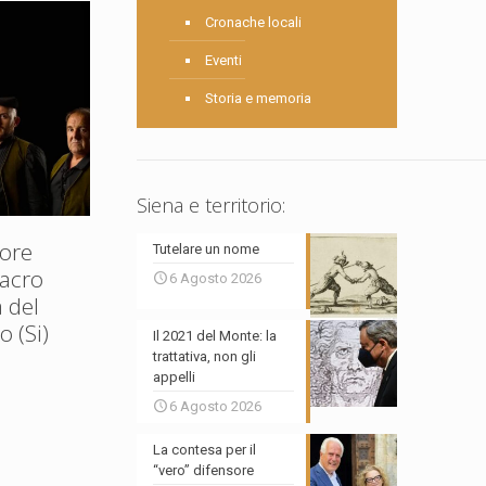
Cronache locali
Eventi
Storia e memoria
Siena e territorio:
ore
Tutelare un nome
Sacro
6 Agosto 2026
 del
 (Si)
Il 2021 del Monte: la
trattativa, non gli
appelli
6 Agosto 2026
La contesa per il
“vero” difensore