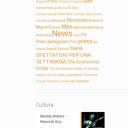
Gaza
En RDC
Rossi
Firenze
Francia
Io
Geotermia
giustizia
Iran
La Domenica delle Idee
Le news dal mondo
Mediobanca
Manovra
Meloni
dei Musei
Mps
Migranti
Mps-Mediobanca
Moda
News
Pd
Multiutility
Palio
press
Piancastagnaio
Pnrr
Rai
Siena
Sanità
Roma
Scuola
SPETTATORI PER UNA
SETTIMANA
The Economist
today
The Economist today A Sunday
edition of our daily newsletter
Toscana
Trump
Turismo
Venezia
Università
Cultura
Muddy Waters –
Mannish Boy