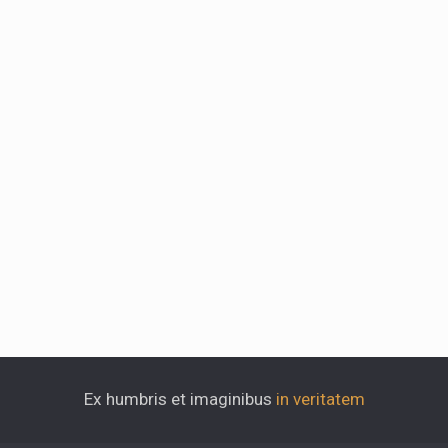
Ex humbris et imaginibus
in veritatem