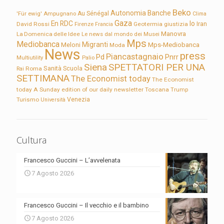
Beko
Autonomia
Banche
'Für ewig'
Ampugnano
Au Sénégal
Clima
Gaza
En RDC
Io
David Rossi
Firenze
Geotermia
giustizia
Iran
Francia
Manovra
La Domenica delle Idee
Le news dal mondo dei Musei
Mps
Mediobanca
Migranti
Meloni
Mps-Mediobanca
Moda
News
press
Piancastagnaio
Pd
Pnrr
Multiutility
Palio
Siena
SPETTATORI PER UNA
Sanità
Rai
Roma
Scuola
SETTIMANA
The Economist today
The Economist
today A Sunday edition of our daily newsletter
Toscana
Trump
Turismo
Venezia
Università
Cultura
Francesco Guccini – L’avvelenata
7 Agosto 2026
Francesco Guccini – Il vecchio e il bambino
7 Agosto 2026