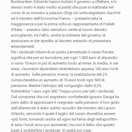
Bombardieri. Entrambi hanno invitato il governo a riflettere, e lo
stesso invito è stato rivolto ai partiti che pure in mattinata nel
corso di un incontro a palazzo Chigi col sottosegretario Garofoli
ed il ministro dell’Economia Franco – presente tutta la
maggioranza e per la prima volta un rappresentante di Fratelli
d’Italia – avevano dato semaforo verde al nuovo decreto
accogliendo, tra l’altro, anche la richiesta del governo di
assicurare un iter spedito al decreto evitando di presentare
emendamenti.
Per i sindacati ridurre di un punto percentuale il cuneo fiscale
significa che per un lavoratore, per ogni 1.000 euro di stipendio
ci sono 10 euro in più di aumento lordo al mese. In media, in sei
mesi, i lavoratori dipendenti otterrebbero appena 100 euro lordi
di aumento. Sulle pensioni, invece, la rivalutazione del 2%
comporterebbe un aumento di 10 euro lordi ogni 500 di
pensione. Mentre l’anticipo del conguaglio dello 0,2%
frutterebbe 1 euro ogni 500. Troppo poco per tutti i sindacati,
Cisl compresa che col segretario confederale Ignazio Ganga ha
però detto di apprezzare il «segnale» sulle pensioni. Il loro grido
dall’allarme ieri è stato subito raccolto dal ministro del Lavoro
Orlando, secondo il quale il taglio del cuneo dovrebbe essere
«più forte, tornando anche ad agire sul tema degli extraprofitti».
A sera i fondi sono poi aumentati, ma non è detto che questo
basti a soddisfare i sindacati. Si vedrà poi oggi.