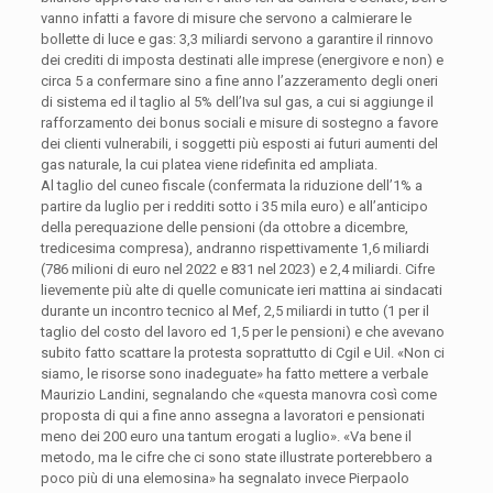
vanno infatti a favore di misure che servono a calmierare le
bollette di luce e gas: 3,3 miliardi servono a garantire il rinnovo
dei crediti di imposta destinati alle imprese (energivore e non) e
circa 5 a confermare sino a fine anno l’azzeramento degli oneri
di sistema ed il taglio al 5% dell’Iva sul gas, a cui si aggiunge il
rafforzamento dei bonus sociali e misure di sostegno a favore
dei clienti vulnerabili, i soggetti più esposti ai futuri aumenti del
gas naturale, la cui platea viene ridefinita ed ampliata.
Al taglio del cuneo fiscale (confermata la riduzione dell’1% a
partire da luglio per i redditi sotto i 35 mila euro) e all’anticipo
della perequazione delle pensioni (da ottobre a dicembre,
tredicesima compresa), andranno rispettivamente 1,6 miliardi
(786 milioni di euro nel 2022 e 831 nel 2023) e 2,4 miliardi. Cifre
lievemente più alte di quelle comunicate ieri mattina ai sindacati
durante un incontro tecnico al Mef, 2,5 miliardi in tutto (1 per il
taglio del costo del lavoro ed 1,5 per le pensioni) e che avevano
subito fatto scattare la protesta soprattutto di Cgil e Uil. «Non ci
siamo, le risorse sono inadeguate» ha fatto mettere a verbale
Maurizio Landini, segnalando che «questa manovra così come
proposta di qui a fine anno assegna a lavoratori e pensionati
meno dei 200 euro una tantum erogati a luglio». «Va bene il
metodo, ma le cifre che ci sono state illustrate porterebbero a
poco più di una elemosina» ha segnalato invece Pierpaolo