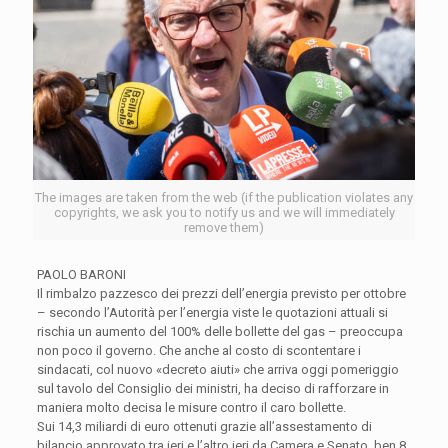
The images are taken from the web (if the publication violates any
copyrights, we ask you to notify us and we will immediately
remove them)
PAOLO BARONI
Il rimbalzo pazzesco dei prezzi dell’energia previsto per ottobre
– secondo l’Autorità per l’energia viste le quotazioni attuali si
rischia un aumento del 100% delle bollette del gas – preoccupa
non poco il governo. Che anche al costo di scontentare i
sindacati, col nuovo «decreto aiuti» che arriva oggi pomeriggio
sul tavolo del Consiglio dei ministri, ha deciso di rafforzare in
maniera molto decisa le misure contro il caro bollette.
Sui 14,3 miliardi di euro ottenuti grazie all’assestamento di
bilancio approvato tra ieri e l’altro ieri da Camera e Senato, ben 8