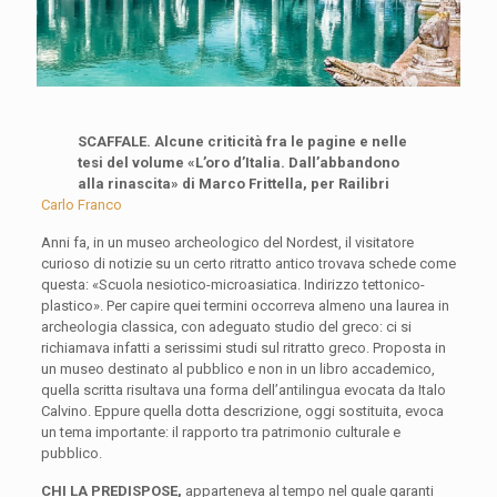
SCAFFALE. Alcune criticità fra le pagine e nelle
tesi del volume «L’oro d’Italia. Dall’abbandono
alla rinascita» di Marco Frittella, per Railibri
Carlo Franco
Anni fa, in un museo archeologico del Nordest, il visitatore
curioso di notizie su un certo ritratto antico trovava schede come
questa: «Scuola nesiotico-microasiatica. Indirizzo tettonico-
plastico». Per capire quei termini occorreva almeno una laurea in
archeologia classica, con adeguato studio del greco: ci si
richiamava infatti a serissimi studi sul ritratto greco. Proposta in
un museo destinato al pubblico e non in un libro accademico,
quella scritta risultava una forma dell’antilingua evocata da Italo
Calvino. Eppure quella dotta descrizione, oggi sostituita, evoca
un tema importante: il rapporto tra patrimonio culturale e
pubblico.
CHI LA PREDISPOSE,
apparteneva al tempo nel quale garanti