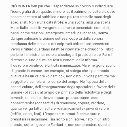
CIÒ CONTA
ben più che il saper datare un coccio o individuare
l’iconografia di un quadro minore, se il patrimonio culturale deve
essere orientato al pubblico e non più restare nelle mani degli
specialisti. Non è una catastrofe: è una svolta, anzi una scelta.
Ma in Italia le scelte vengono raramente presentate come tali,
bensì come reazioni, emergenze, rimedi, palingenesi, senza
dunque palesare la visione sottesa, coperta dalla sonora
condanna delle inerzie e dei colpevoli abbandoni precedenti…
Verso il futuro guardano infatti le interviste che chiudono il libro;
parlano il ministro, un noto archeologo, il presidente del Fai e il
direttore di uno dei musei resi autonomi dalla riforma.
Il quadro è positivo, le criticità minimizzate. Ma emergono spunti
di grande interesse: per esempio, si spiega che il patrimonio
culturale ha un valore «dinamico», non dato un volta per tutte ma
soggetto a cambiare nel corso del tempo. Nell’epoca della
cancel culture, dell’emarginazione degli specialisti a favore della
visione «olistica», al tempo del primato della redditività e degli
«eventi», questa tendenza appare preoccupante: essa
consentirebbe (consentirà) di rimuovere, coprire, vendere,
quanto venga fatto risultare «dinamicamente» privo di valore
(edifici, cocci, libri). L’importante, ormai, è annunziare e
prenotare (e incassare): sia lecito a chi scrive, nato in un altro
mondo, sotto il governo Fanfani III, non comprendere questo