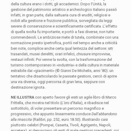
della cultura erano i dotti, gli accademici. Dopo l’Unità, la
gestione del patrimonio artistico e archeologico italiano passò
infatti, in gran parte, dalla saltuaria cura di eruditi, religiosi e
nobili alla gestione e fruizione pubblica, sorvegliata da leggi
severe di conservazione e scientificamente certificata. L’effetto
di quella svolta fu importante, e portò a fasi diverse, non tutte
commendevoli. Le ambiziose mete di tutela, combinate con una
normazione presto ipertrofica, portò nel tempo anche a criticità
ben note, complice anche certa qual lentezza del settore: siti
trasandati, musei derelitti, orari infelici, chiusure improvvise,
restauri infiniti. Poi venne la svolta, con la trasformazione del
turismo contemporaneo in «industria» e della cultura in materiale
estraibile dai «giacimenti» (© Gianni De Michelis, anni ’80): un
tentativo che disarticolando le passate gestioni, cercò di aprire
una via diversa, oggi percorsa di gran lena, seppure con
destinazione ignota.
NE ILLUSTRA
con aperto favore gli esiti un agile libro di Marco
Frittella, che mostra nel titolo (
L’oro d’Italia
), e ribadisce nel
sottotitolo, di voler presentare un percorso magnifico e
progressivo, che appunto linearmente conduce
Dall’abbandono
alla rinascita
(Railibri, pp. 252, euro 18.50). Illustrando casi
piuttosto celebri (Pompei, Caserta, Tivoli, Agrigento, Napoli,
eccetera), si denunciano gli esiti di male gestioni precedenti, cui