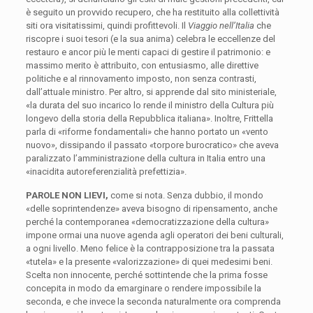
è seguito un provvido recupero, che ha restituito alla collettività
siti ora visitatissimi, quindi profittevoli. Il
Viaggio nell’Italia
che
riscopre i suoi tesori (e la sua anima) celebra le eccellenze del
restauro e ancor più le menti capaci di gestire il patrimonio: e
massimo merito è attribuito, con entusiasmo, alle direttive
politiche e al rinnovamento imposto, non senza contrasti,
dall’attuale ministro. Per altro, si apprende dal sito ministeriale,
«la durata del suo incarico lo rende il ministro della Cultura più
longevo della storia della Repubblica italiana». Inoltre, Frittella
parla di «riforme fondamentali» che hanno portato un «vento
nuovo», dissipando il passato «torpore burocratico» che aveva
paralizzato l’amministrazione della cultura in Italia entro una
«inacidita autoreferenzialità prefettizia».
PAROLE NON LIEVI,
come si nota. Senza dubbio, il mondo
«delle soprintendenze» aveva bisogno di ripensamento, anche
perché la contemporanea «democratizzazione della cultura»
impone ormai una nuove agenda agli operatori dei beni culturali,
a ogni livello. Meno felice è la contrapposizione tra la passata
«tutela» e la presente «valorizzazione» di quei medesimi beni.
Scelta non innocente, perché sottintende che la prima fosse
concepita in modo da emarginare o rendere impossibile la
seconda, e che invece la seconda naturalmente ora comprenda