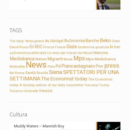
TAGS
Beko
Autonomia
Banche
'Für ewig'
Ampugnano
Au Sénégal
Clima
Gaza
En RDC
Io
David Rossi
Firenze
Geotermia
giustizia
Iran
Francia
Manovra
La Domenica delle Idee
Le news dal mondo dei Musei
Mps
Mediobanca
Migranti
Meloni
Mps-Mediobanca
Moda
News
press
Piancastagnaio
Pd
Pnrr
Multiutility
Palio
Siena
SPETTATORI PER UNA
Sanità
Rai
Roma
Scuola
SETTIMANA
The Economist today
The Economist
today A Sunday edition of our daily newsletter
Toscana
Trump
Turismo
Venezia
Università
Cultura
Muddy Waters – Mannish Boy