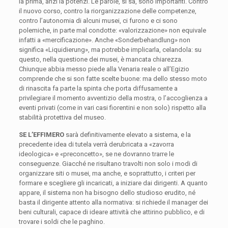
la prima, anzi la potenzi. Le parole, si sa, sono importanti. Contro
il nuovo corso, contro la riorganizzazione delle competenze,
contro l’autonomia di alcuni musei, ci furono e ci sono
polemiche, in parte mal condotte: «valorizzazione» non equivale
infatti a «mercificazione». Anche «Sonderbehandlung» non
significa «Liquidierung», ma potrebbe implicarla, celandola: su
questo, nella questione dei musei, è mancata chiarezza.
Chiunque abbia messo piede alla Venaria reale o all’Egizio
comprende che si son fatte scelte buone: ma dello stesso moto
di rinascita fa parte la spinta che porta diffusamente a
privilegiare il momento avventizio della mostra, o l’accoglienza a
eventi privati (come in vari casi fiorentini e non solo) rispetto alla
stabilità protettiva del museo.
SE L’EFFIMERO
sarà definitivamente elevato a sistema, e la
precedente idea di tutela verrà derubricata a «zavorra
ideologica» e «preconcetto», se ne dovranno trarre le
conseguenze. Giacché ne risultano travolti non solo i modi di
organizzare siti o musei, ma anche, e soprattutto, i criteri per
formare e scegliere gli incaricati, a iniziare dai dirigenti. A quanto
appare, il sistema non ha bisogno dello studioso erudito, né
basta il dirigente attento alla normativa: si richiede il manager dei
beni culturali, capace di ideare attività che attirino pubblico, e di
trovare i soldi che le paghino.