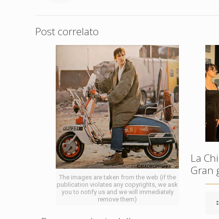
Post correlato
La Chi
Gran 
The images are taken from the web (if the
publication violates any copyrights, we ask
you to notify us and we will immediately
remove them)