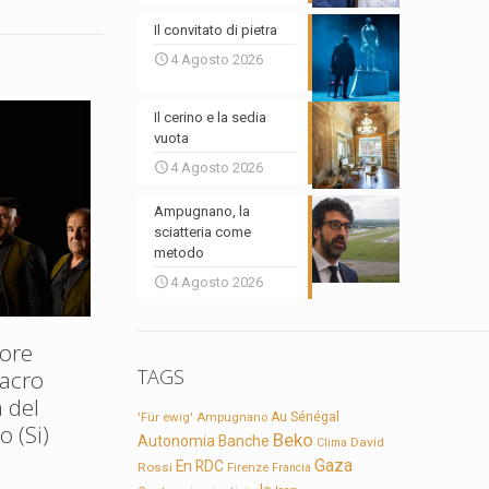
Il convitato di pietra
4 Agosto 2026
Il cerino e la sedia
vuota
4 Agosto 2026
Ampugnano, la
sciatteria come
metodo
4 Agosto 2026
ore
TAGS
Sacro
 del
'Für ewig'
Ampugnano
Au Sénégal
 (Si)
Beko
Autonomia
Banche
David
Clima
Gaza
En RDC
Rossi
Firenze
Francia