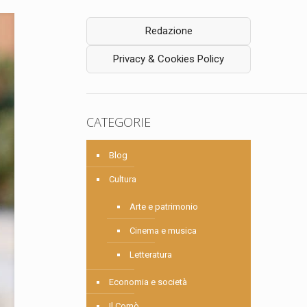
Redazione
Privacy & Cookies Policy
CATEGORIE
Blog
Cultura
Arte e patrimonio
Cinema e musica
Letteratura
Economia e società
Il Comò