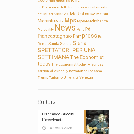
Io
Geotermia
giustizia
Iran
La Domenica delle Idee
Le news dal mondo
Mediobanca
Manovra
Meloni
dei Musei
Mps
Migranti
Mps-Mediobanca
Moda
News
Pd
Multiutility
Palio
press
Piancastagnaio
Pnrr
Rai
Siena
Sanità
Roma
Scuola
SPETTATORI PER UNA
SETTIMANA
The Economist
today
The Economist today A Sunday
edition of our daily newsletter
Toscana
Trump
Turismo
Venezia
Università
Cultura
Francesco Guccini –
L’avvelenata
7 Agosto 2026