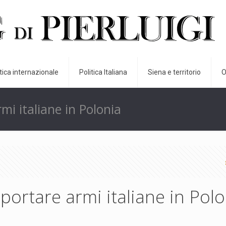
itica internazionale
Politica Italiana
Siena e territorio
O
mi italiane in Polonia
 portare armi italiane in Pol