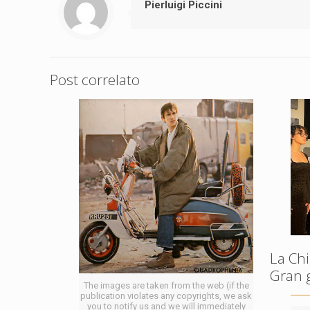
Pierluigi Piccini
Post correlato
La Chi
Gran 
The images are taken from the web (if the
publication violates any copyrights, we ask
you to notify us and we will immediately