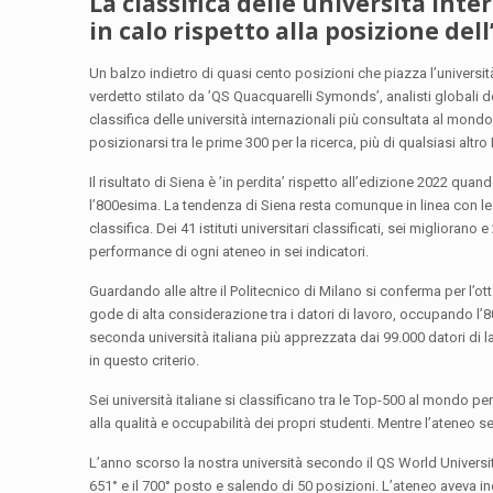
La classifica delle università int
in calo rispetto alla posizione de
Un balzo indietro di quasi cento posizioni che piazza l’universit
verdetto stilato da ’QS Quacquarelli Symonds’, analisti globali d
classifica delle università internazionali più consultata al mond
posizionarsi tra le prime 300 per la ricerca, più di qualsiasi alt
Il risultato di Siena è ’in perdita’ rispetto all’edizione 2022 qua
l’800esima. La tendenza di Siena resta comunque in linea con le a
classifica. Dei 41 istituti universitari classificati, sei miglior
performance di ogni ateneo in sei indicatori.
Guardando alle altre il Politecnico di Milano si conferma per l’ot
gode di alta considerazione tra i datori di lavoro, occupando l’80°
seconda università italiana più apprezzata dai 99.000 datori di 
in questo criterio.
Sei università italiane si classificano tra le Top-500 al mondo pe
alla qualità e occupabilità dei propri studenti. Mentre l’ateneo
L’anno scorso la nostra università secondo il QS World Universi
651° e il 700° posto e salendo di 50 posizioni. L’ateneo aveva ino