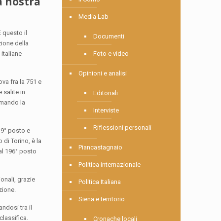
a nostra
Media Lab
 questo il
Documenti
zione della
italiane
Foto e video
Opinioni e analisi
ova fra la 751 e
 salite in
Editoriali
ommando la
Interviste
Riflessioni personali
139° posto e
 di Torino, è la
Piancastagnaio
 al 196° posto
Politica internazionale
onali, grazie
Politica Italiana
zione.
Siena e territorio
ndosi tra il
classifica.
Cronache locali