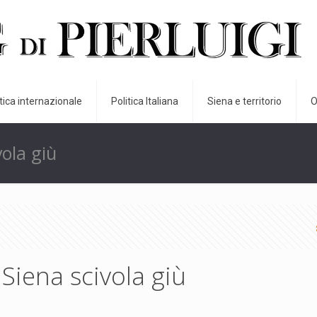
itica internazionale
Politica Italiana
Siena e territorio
O
vola giù
 Siena scivola giù