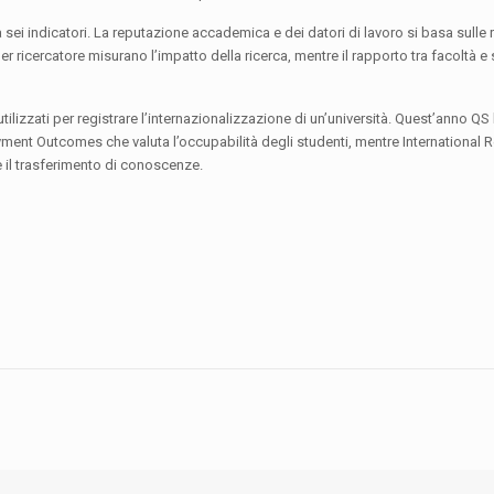
 sei indicatori. La reputazione accademica e dei datori di lavoro si basa sulle 
er ricercatore misurano l’impatto della ricerca, mentre il rapporto tra facoltà e 
 utilizzati per registrare l’internazionalizzazione di un’università. Quest’anno Q
ment Outcomes che valuta l’occupabilità degli studenti, mentre International 
e il trasferimento di conoscenze.