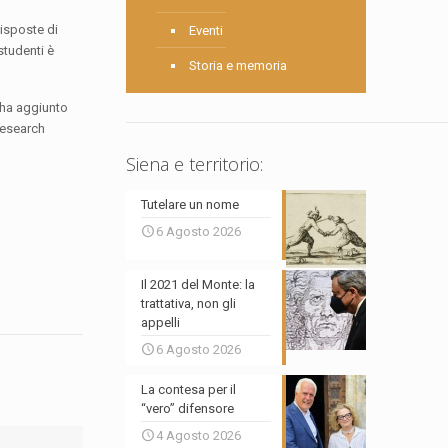
risposte di
Eventi
studenti è
Storia e memoria
S ha aggiunto
Research
Siena e territorio:
Tutelare un nome
6 Agosto 2026
Il 2021 del Monte: la
trattativa, non gli
appelli
6 Agosto 2026
La contesa per il
“vero” difensore
4 Agosto 2026