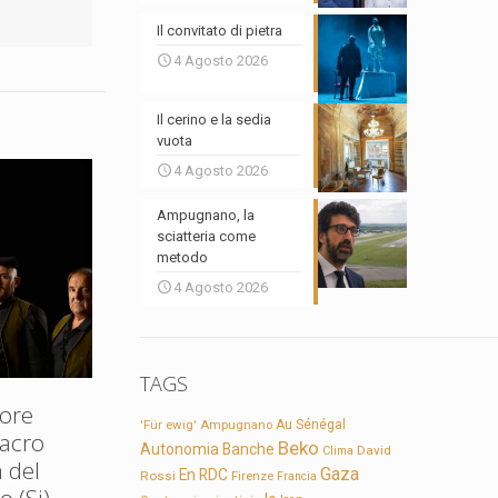
Il convitato di pietra
4 Agosto 2026
Il cerino e la sedia
vuota
4 Agosto 2026
Ampugnano, la
sciatteria come
metodo
4 Agosto 2026
TAGS
ore
'Für ewig'
Ampugnano
Au Sénégal
Sacro
Beko
Autonomia
Banche
David
Clima
 del
Gaza
En RDC
Rossi
Firenze
Francia
 (Si)