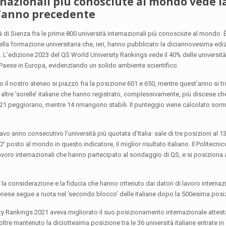
ernazionali più conosciute al mondo vede l
ll’anno precedente
à di Sienza fra le prime 800 università internazionali più conosciute al mondo. È
ella formazione universitaria che, ieri, hanno pubblicato la diciannovesima edi
o. L’edizione 2023 del QS World University Rankings vede il 40% delle università 
ro Paese in Europa, evidenziando un solido ambiente scientifico.
ndo il nostro ateneo si piazzò fra la posizione 601 e 650, mentre quest’anno si tr
ltre ’sorelle’ italiane che hanno registrato, complessivamente, più discese che
ano e 21 peggiorano, mentre 14 rimangono stabili. Il punteggio viene calcolato s
tavo anno consecutivo l’università più quotata d’Italia: sale di tre posizioni al 
 posto al mondo in questo indicatore, il miglior risultato italiano. Il Politecnico
lavoro internazionali che hanno partecipato al sondaggio di QS, e si posiziona
r la considerazione e la fiducia che hanno ottenuto dai datori di lavoro internazi
 senese segue a ruota nel ’secondo blocco’ delle italiane dopo la 500esima posi
ty Rankings 2021 aveva migliorato il suo posizionamento internazionale attesta
ltre mantenuto la diciottesima posizione tra le 36 università italiane entrate in 