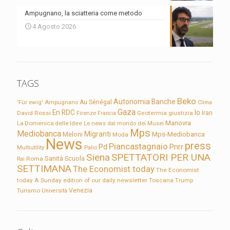
Ampugnano, la sciatteria come metodo
4 Agosto 2026
TAGS
Beko
Autonomia
Banche
'Für ewig'
Ampugnano
Au Sénégal
Clima
Gaza
En RDC
Io
David Rossi
Firenze
Geotermia
giustizia
Iran
Francia
Manovra
La Domenica delle Idee
Le news dal mondo dei Musei
Mps
Mediobanca
Migranti
Meloni
Mps-Mediobanca
Moda
News
press
Piancastagnaio
Pd
Pnrr
Multiutility
Palio
Siena
SPETTATORI PER UNA
Sanità
Rai
Roma
Scuola
SETTIMANA
The Economist today
The Economist
today A Sunday edition of our daily newsletter
Toscana
Trump
Turismo
Venezia
Università