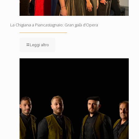
La Chigiana a Piancastagnaio: Gran galà d’Opera
Leggi altro