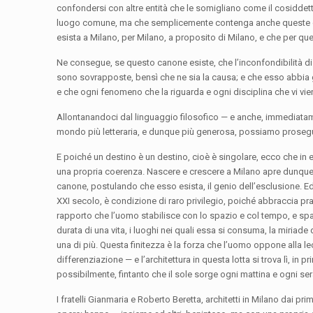
confondersi con altre entità che le somigliano come il cosiddetto g
luogo comune, ma che semplicemente contenga anche queste co
esista a Milano, per Milano, a proposito di Milano, e che per q
Ne consegue, se questo canone esiste, che l’inconfondibilità di Mi
sono sovrapposte, bensì che ne sia la causa; e che esso abbia ge
e che ogni fenomeno che la riguarda e ogni disciplina che vi vi
Allontanandoci dal linguaggio filosofico — e anche, immediatame
mondo più letteraria, e dunque più generosa, possiamo prosegui
E poiché un destino è un destino, cioè è singolare, ecco che in 
una propria coerenza. Nascere e crescere a Milano apre dunque 
canone, postulando che esso esista, il genio dell’esclusione. Ed 
XXI secolo, è condizione di raro privilegio, poiché abbraccia pra
rapporto che l’uomo stabilisce con lo spazio e col tempo, e spazi
durata di una vita, i luoghi nei quali essa si consuma, la miriad
una di più. Questa finitezza è la forza che l’uomo oppone alla le
differenziazione — e l’architettura in questa lotta si trova lì, in pr
possibilmente, fintanto che il sole sorge ogni mattina e ogni se
I fratelli Gianmaria e Roberto Beretta, architetti in Milano dai p