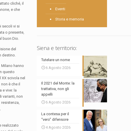
ttato cliché, il
Eventi
anone, e che
Storia e memoria
 secoli vi si
ata o presente,
al buon Dio.
Siena e territorio:
isione del
n destino.
Tutelare un nome
 a Milano hanno
6 Agosto 2026
in questo
l XX scivola nel
Il 2021 del Monte: la
 non è che il
trattativa, non gli
 e vive: la
appelli
i varianti, non
6 Agosto 2026
 resistenza,
,
La contesa per il
“vero” difensore
e realizzato
4 Agosto 2026