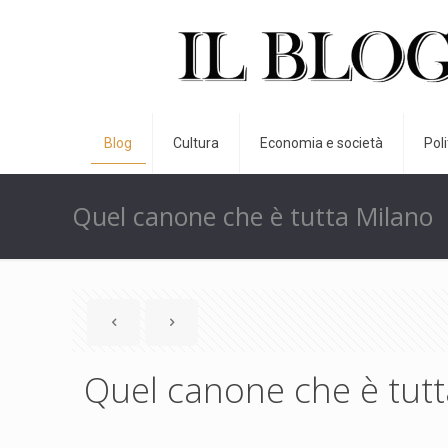
Blog
Cultura
Economia e società
Pol
Quel canone che è tutta Milano
Quel canone che è tut