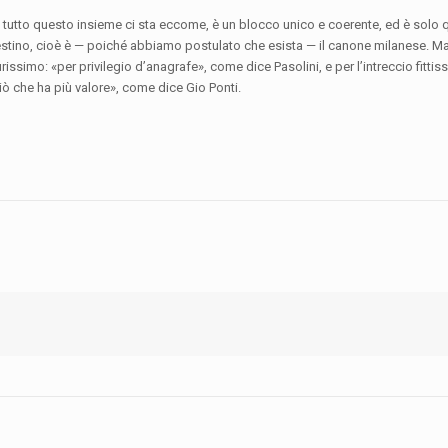
e tutto questo insieme ci sta eccome, è un blocco unico e coerente, ed è solo 
destino, cioè è — poiché abbiamo postulato che esista — il canone milanese. 
issimo: «per privilegio d’anagrafe», come dice Pasolini, e per l’intreccio fittiss
 ciò che ha più valore», come dice Gio Ponti.