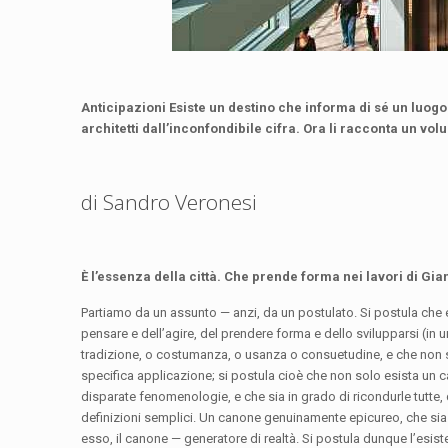
Anticipazioni Esiste un destino che informa di sé un luogo
architetti dall’inconfondibile cifra. Ora li racconta un v
di Sandro Veronesi
È l’essenza della città. Che prende forma nei lavori di Gi
P
artiamo da un assunto — anzi, da un postulato. Si postula che e
pensare e dell’agire, del prendere forma e dello svilupparsi (in un
tradizione, o costumanza, o usanza o consuetudine, e che non si
specifica applicazione; si postula cioè che non solo esista un 
disparate fenomenologie, e che sia in grado di ricondurle tutte,
definizioni semplici. Un canone genuinamente epicureo, che sia mo
esso, il canone — generatore di realtà. Si postula dunque l’esis