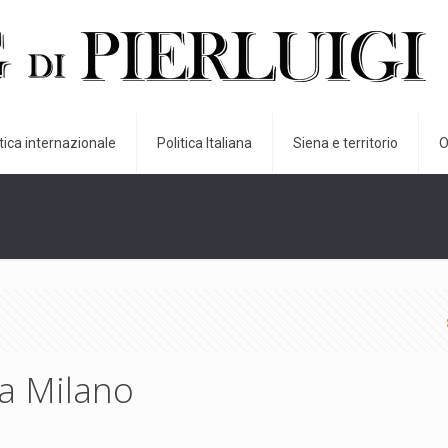
itica internazionale
Politica Italiana
Siena e territorio
O
ta Milano