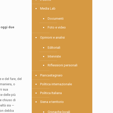
Media Lab
Documenti
a oggi due
Foto e video
Opinioni e analisi
Editoriali
Interviste
Riflessioni personali
Piancastagnaio
 e del fare, del
e maniera, o
Politica internazionale
ni sua
Politica Italiana
e delle più
e chiuso di
Siena e territorio
ealtà sia —
 non debba
Cronache locali