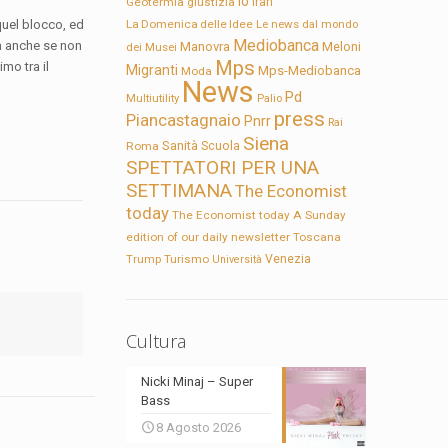
Io
Geotermia
giustizia
Iran
quel blocco, ed
La Domenica delle Idee
Le news dal mondo
Mediobanca
Ma anche se non
Manovra
Meloni
dei Musei
Mps
imo tra il
Migranti
Mps-Mediobanca
Moda
News
Pd
Multiutility
Palio
press
Piancastagnaio
Pnrr
Rai
Siena
Sanità
Roma
Scuola
SPETTATORI PER UNA
SETTIMANA
The Economist
today
The Economist today A Sunday
edition of our daily newsletter
Toscana
Trump
Turismo
Venezia
Università
Cultura
Nicki Minaj – Super
Bass
8 Agosto 2026