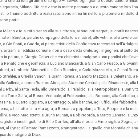
fra che da tutti gli altri li distingue —, servito ogni giorno questo canone mil
o spiegarsela, Milano. Ciò che viene in mente pensando a questo canone loro l’h
, o l’hanno addirittura realizzato; sono intrisi fin nel loro più tenero midollo 
 sono parte.
ano e io subito penso alla sua ritrosia, ai suoi orti segreti, ai cortili nascost
ratelli Beretta, perché compagno della loro madre), alle vetrine, alle tavole ca
 a Gio Ponti, a Gadda, ai parquettisti della Confidenza raccontati nell’Adalgis
m, ai tram, all’edilizia comune, non a caso detta civile, agli ingegneri, al culto de
 in pittura, a Giorgio Gaber che era chitarrista malgrado una paralisi che l’ave
a Renato che è geometra, a Luciano Bianciardi, a Gian Carlo Fusco, a Giovanni 
berti, a Umberto Simonetta, a Gino Bramieri, a Carlo Mazzarella, a Gianni Brer
gio Strehler, a Ornella Vanoni, a Gianni Rivera, a Sandro Mazzola, a Celentano, 
lla Galleria, a corso Buenos Aires, alla Stazione Centrale, alla Rinascente, alla 
 al Derby, al Santa Tecla, allo Smeraldo, al Palalido, alla Metropolitana, a San Vit
e, alla Torre Galfa, al Bosco Verticale, al Politecnico, alla Bocconi, alla Cattolica, 
ina, a Quarto Oggiaro, a Lorenteggio, alle banche, agli uffici, alle fabbriche,
eorema, a La notte, a La vita agra, a Romanzo popolare, a Totò, Peppino e la ma
Bellini, a Vico Magistretti, a Bruno Munari, a Bob Noorda, a Marco Zanuso, a Enz
agistero inestinguibile di Gillo Dorfles, all’alta moda, a Ermenegildo Zegna, a
pari, al Cynar, all’amaro Ramazzotti, a tangentopoli, a quello che Montale chia
guardo maligno di Dio».