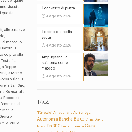
anese del quale
anno vissuto
Il convitato di pietra
di questa
4 Agosto 2026
i, alle terrazze
Il cerino e la sedia
lde,
vuota
a, al massello
4 Agosto 2026
l lavoro, a
va colpito alla
Ampugnano, la
Testori, a
sciatteria come
a, a Beppe
metodo
a Mina, a Memo
4 Agosto 2026
Borsa Valori, a
tore, a San Siro,
alla Bovisa, alla
 a Rocco e i
TAGS
lafemmina, al
o Mari, a
'Für ewig'
Ampugnano
Au Sénégal
 Giorgio
Beko
Autonomia
Banche
David
Clima
ma «l’enorme
Gaza
En RDC
Rossi
Firenze
Francia