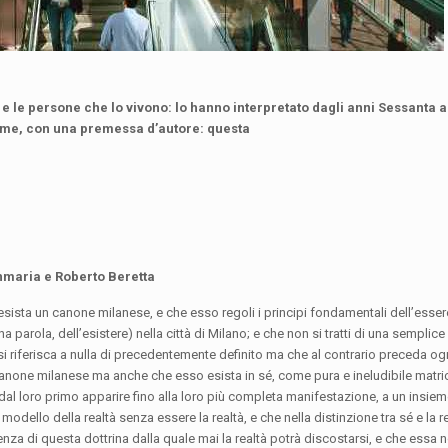
 e le persone che lo vivono: lo hanno interpretato dagli anni Sessanta 
olume, con una premessa d’autore: questa
anmaria e Roberto Beretta
sista un canone milanese, e che esso regoli i principi fondamentali dell’essere
a parola, dell’esistere) nella città di Milano; e che non si tratti di una semplic
 riferisca a nulla di precedentemente definito ma che al contrario preceda og
canone milanese ma anche che esso esista in sé, come pura e ineludibile matric
 dal loro primo apparire fino alla loro più completa manifestazione, a un insiem
dello della realtà senza essere la realtà, e che nella distinzione tra sé e la r
tenza di questa dottrina dalla quale mai la realtà potrà discostarsi, e che essa