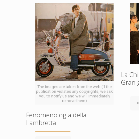
La Chi
Gran 
The images are taken from the web (if the
publication violates any copyrights, we ask
you to notify us and we will immediately
remove them)
Fenomenologia della
Lambretta