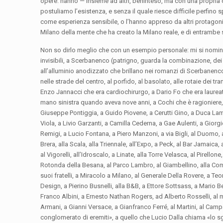
opere: hanno — insieme ad altri, beninteso, ma con una propria ci
postuliamo l’esistenza, e senza il quale riesce difficile perfin
come esperienza sensibile, o l’hanno appreso da altri protagonisti
Milano della mente che ha creato la Milano reale, e di entrambe
Non so dirlo meglio che con un esempio personale: mi si nomina Mil
invisibili, a Scerbanenco (patrigno, guarda la combinazione, dei f
all’alluminio anodizzato che brillano nei romanzi di Scerbanenco,
nelle strade del centro, al porfido, al basolato, alle rotaie dei tra
Enzo Jannacci che era cardiochirurgo, a Dario Fo che era laureato
mano sinistra quando aveva nove anni, a Cochi che è ragioniere, 
Giuseppe Pontiggia, a Guido Piovene, a Cerutti Gino, a Duca Lam
Viola, a Livio Garzanti, a Camilla Cederna, a Gae Aulenti, a Gior
Remigi, a Lucio Fontana, a Piero Manzoni, a via Bigli, al Duomo, a
Brera, alla Scala, alla Triennale, all’Expo, a Peck, al Bar Jamaica,
al Vigorelli, all’Idroscalo, a Linate, alla Torre Velasca, al Pirellon
Rotonda della Besana, al Parco Lambro, al Giambellino, alla Comas
suoi fratelli, a Miracolo a Milano, al Generale Della Rovere, a T
Design, a Pierino Busnelli, alla B&B, a Ettore Sottsass, a Mario 
Franco Albini, a Ernesto Nathan Rogers, ad Alberto Rosselli, al m
Armani, a Gianni Versace, a Gianfranco Ferré, al Martini, al Cam
conglomerato di eremiti», a quello che Lucio Dalla chiama «lo s