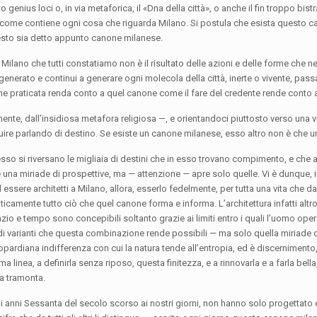
enius loci o, in via metaforica, il «Dna della città», o anche il fin troppo bistra
me contiene ogni cosa che riguarda Milano. Si postula che esista questo c
uesto sia detto appunto canone milanese.
lano che tutti constatiamo non è il risultato delle azioni e delle forme che nei
nerato e continui a generare ogni molecola della città, inerte o vivente, pass
ene praticata renda conto a quel canone come il fare del credente rende conto 
nte, dall’insidiosa metafora religiosa —, e orientandoci piuttosto verso una v
re parlando di destino. Se esiste un canone milanese, esso altro non è che u
esso si riversano le migliaia di destini che in esso trovano compimento, e che
una miriade di prospettive, ma — attenzione — apre solo quelle. Vi è dunque, 
essere architetti a Milano, allora, esserlo fedelmente, per tutta una vita che da
ticamente tutto ciò che quel canone forma e informa. L’architettura infatti altro
o e tempo sono concepibili soltanto grazie ai limiti entro i quali l’uomo opera
e di varianti che questa combinazione rende possibili — ma solo quella miriade d
opardiana indifferenza con cui la natura tende all’entropia, ed è discernimento,
ima linea, a definirla senza riposo, questa finitezza, e a rinnovarla e a farla bella
ra tramonta.
rimi anni Sessanta del secolo scorso ai nostri giorni, non hanno solo progettato 