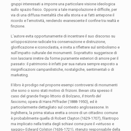
gruppi interessati a imporre una particolare visione ideologica
sullo spazio fisico. Opporsi a tale manipolazione è difficile, per
via di una diffusa mentalità che alla storia e ai fatti antepone il
ricordo e l’emotività, rendendo evanescente il confine tra realtà e
finzione.
L’autore evita opportunamente di incentrare il suo discorso su
un’opposizione radicale tra conservazione e distruzione,
glorificazione e iconoclastia, e invita a riflettere sul simbolismo e
sull’impatto culturale dei monumenti. Soprattutto suggerisce di
non lasciarsi irretire da forme puramente esteriori di amore per il
passato: il patrimonio è infatti per sua natura sempre esposto a
risignificazioni campanilistiche, nostalgiche, sentimentali o di
marketing.
Il libro è prodigo nel proporre esempi controversi di monumenti
che sono o sono stati motivo di frizioni. Bevan cita spesso il
caso del grande fregio littorio di Bolzano,
Il trionfo del
fascismo,
opera di Hans Piffrader (1888-1950), ed è
particolarmente dettagliato sul contesto anglosassone. In
Inghilterra, la prima statua eretta a onore di un cittadino comune
è probabilmente quella di Robert Clayton (1629-1707), filantropo
ma implicato nella tratta degli schiavi come pure il «virtuoso e
saggio» Edward Colston (1636-1721), ritenuto responsabile della