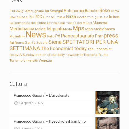
TAGS
Beko
Autonomia
Banche
'Für ewig'
Ampugnano
Au Sénégal
Clima
Gaza
En RDC
Io
David Rossi
Firenze
Geotermia
giustizia
Iran
Francia
Manovra
La Domenica delle Idee
Le news dal mondo dei Musei
Mps
Mediobanca
Migranti
Meloni
Mps-Mediobanca
Moda
News
press
Piancastagnaio
Pd
Pnrr
Multiutility
Palio
Siena
SPETTATORI PER UNA
Sanità
Rai
Roma
Scuola
SETTIMANA
The Economist today
The Economist
today A Sunday edition of our daily newsletter
Toscana
Trump
Turismo
Venezia
Università
Cultura
Francesco Guccini – L’avvelenata
7 Agosto 2026
Francesco Guccini – Il vecchio e il bambino
7 Agosto 2026