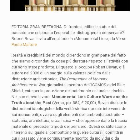
EDITORIA GRAN BRETAGNA. Di fronte a edifici e statue del
passato che celebrano l’esecrabile, distruggere o conservare?
Robert Bevan invita all’equilibrio in «Monumental Lies», da Verso
Paolo Martore
Realtà e credibilità del mondo dipendono in gran parte dal fatto
che siamo circondati da cose più durature rispetto all’attività con
cui sono state prodotte. Di questo si occupa Robert Bevan, già
autore nel 2006 di un saggio sulla valenza politica della
distruzione architettonica,
The Destruction of Memory:
Architecture at War,
giornalista, membro dell’ICOMOS e del Blue
Shield, ente per la protezione del patrimonio culturale a rischio.
Nel suo nuovo lavoro,
Monumental Lies Culture Wars and the
Truth about the Past
(Verso, pp. 384, £ 20,00), Bevan discute le
distorsioni ideologiche della verità storica operate intervenendo
sui monumenti, ovvero sugli elementi dell’ambiente costruito –
statuaria, architettura, urbanistica – che rappresentano la traccia
materiale di precedenti modi del pensiero. Questi costituiscono
il terreno sul quale si combattono le guerre culturali, conflitti in
cui il passato viene continuamente riscritto da individui o da