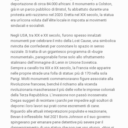
deportazione di circa 84.000 africani. Il monumento a Colston,
già in un parco pubblico di Bristol, fu abbattuto durante una
protesta anti-razzismo nel 2020. Eretta nel XIX secolo, la statua
era un’icona voluta dall’élite locale in risposta ai movimenti
sindacali e socialisti.
Negli USA, tra XIX e XX secolo, furono spesso innalzati
monumenti per celebrare il mito della Lost Cause, una simbolica
rivincita dei confederati per connotare lo spazio in senso
razziale. Si tratta di un gigantesco programma di «bugie
monumentali», paragonabile forse solo allo sfruttamento
staliniano dell’immagine di Lenin in Unione Sovietica.
Sempre a cavallo tra XIX e XX secolo, la Francia vide apparire
nelle proprie strade una folla di statue: più di 170 nella sola
Parigi. Molti monumenti commemoravano figure associate alla
Rivoluzione francese, benché il richiamo alla vicenda
rivoluzionaria mascherasse il più delle volte le imprese coloniali
della Terza Repubblica. L’invasione non passò inosservata:
Degas suggerì di recintare i parchi per impedire agli scultori di
deporre i loro lavori sui prati come escrementi di cane.
Riguardo alle attuali interpretazioni populiste e reazionarie,
Bevan è inflessibile. Nel 2021 Boris Johnson e il suo governo
spingevano per emanare pene detentive più severe per il
danneggiamento di una statua che non per uno stupro. «Non si