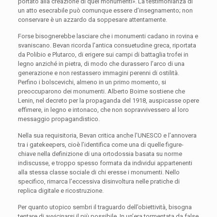
portato alla creazione di quei monumenti». La testimonianza di
un atto esecrabile può comunque essere d’insegnamento; non
conservare è un azzardo da soppesare attentamente.
Forse bisognerebbe lasciare che i monumenti cadano in rovina e
svaniscano. Bevan ricorda l’antica consuetudine greca, riportata
da Polibio e Plutarco, di erigere sui campi di battaglia trofei in
legno anziché in pietra, di modo che durassero l’arco di una
generazione e non restassero immagini perenni di ostilità.
Perfino i bolscevichi, almeno in un primo momento, si
preoccuparono dei monumenti. Alberto Boime sostiene che
Lenin, nel decreto per la propaganda del 1918, auspicasse opere
effimere, in legno e intonaco, che non sopravvivessero al loro
messaggio propagandistico.
Nella sua requisitoria, Bevan critica anche l’UNESCO e l’annovera
tra i gatekeepers, cioè l’identifica come una di quelle figure-
chiave nella definizione di una ortodossia basata su norme
indiscusse, e troppo spesso formata da individui appartenenti
alla stessa classe sociale di chi eresse i monumenti. Nello
specifico, rimarca l’eccessiva disinvoltura nelle pratiche di
replica digitale e ricostruzione.
Per quanto utopico sembri il traguardo dell’obiettività, bisogna
tentare di avvicinarsi il più possibile. In un’era tormentata da false