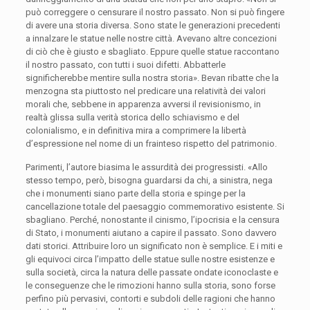
può correggere o censurare il nostro passato. Non si può fingere
di avere una storia diversa. Sono state le generazioni precedenti
a innalzare le statue nelle nostre città. Avevano altre concezioni
di ciò che è giusto e sbagliato. Eppure quelle statue raccontano
il nostro passato, con tutti i suoi difetti. Abbatterle
significherebbe mentire sulla nostra storia». Bevan ribatte che la
menzogna sta piuttosto nel predicare una relatività dei valori
morali che, sebbene in apparenza avversi il revisionismo, in
realtà glissa sulla verità storica dello schiavismo e del
colonialismo, e in definitiva mira a comprimere la libertà
d’espressione nel nome di un frainteso rispetto del patrimonio.
Parimenti, l’autore biasima le assurdità dei progressisti. «Allo
stesso tempo, però, bisogna guardarsi da chi, a sinistra, nega
che i monumenti siano parte della storia e spinge per la
cancellazione totale del paesaggio commemorativo esistente. Si
sbagliano. Perché, nonostante il cinismo, l’ipocrisia e la censura
di Stato, i monumenti aiutano a capire il passato. Sono davvero
dati storici. Attribuire loro un significato non è semplice. E i miti e
gli equivoci circa l’impatto delle statue sulle nostre esistenze e
sulla società, circa la natura delle passate ondate iconoclaste e
le conseguenze che le rimozioni hanno sulla storia, sono forse
perfino più pervasivi, contorti e subdoli delle ragioni che hanno