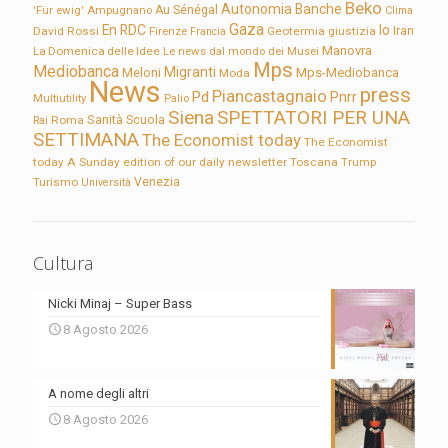
Beko
Autonomia
Banche
'Für ewig'
Ampugnano
Au Sénégal
Clima
Gaza
En RDC
Io
David Rossi
Firenze
Geotermia
giustizia
Iran
Francia
Manovra
La Domenica delle Idee
Le news dal mondo dei Musei
Mps
Mediobanca
Migranti
Meloni
Mps-Mediobanca
Moda
News
press
Piancastagnaio
Pd
Pnrr
Multiutility
Palio
Siena
SPETTATORI PER UNA
Sanità
Rai
Roma
Scuola
SETTIMANA
The Economist today
The Economist
today A Sunday edition of our daily newsletter
Toscana
Trump
Turismo
Venezia
Università
Cultura
Nicki Minaj – Super Bass
8 Agosto 2026
A nome degli altri
8 Agosto 2026