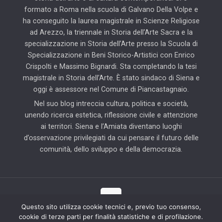
formato a Roma nella scuola di Galvano Della Volpe e
ha conseguito la laurea magistrale in Scienze Religiose
ad Arezzo, la triennale in Storia dell’Arte Sacra e la
specializzazione in Storia dell’Arte presso la Scuola di
Specializzazione in Beni Storico-Artistici con Enrico
Crispolti e Massimo Bignardi. Sta completando la tesi
magistrale in Storia dell’Arte. È stato sindaco di Siena e
oggi è assessore nel Comune di Piancastagnaio.
Nel suo blog intreccia cultura, politica e società,
unendo ricerca estetica, riflessione civile e attenzione
ai territori. Siena e l’Amiata diventano luoghi
d’osservazione privilegiati da cui pensare il futuro delle
comunità, dello sviluppo e della democrazia.
Questo sito utilizza cookie tecnici e, previo tuo consenso,
cookie di terze parti per finalità statistiche e di profilazione.
© 2025 Il Blog di Pierluigi Piccini | Tutti i diritti riservati | Partner