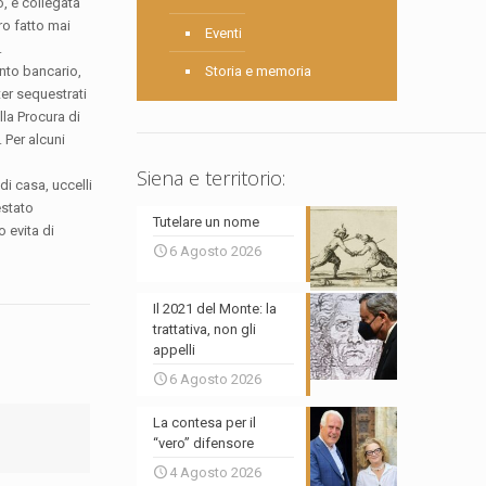
o, è collegata
ro fatto mai
Eventi
.
onto bancario,
Storia e memoria
ter sequestrati
lla Procura di
 Per alcuni
Siena e territorio:
di casa, uccelli
estato
Tutelare un nome
 evita di
6 Agosto 2026
Il 2021 del Monte: la
trattativa, non gli
appelli
6 Agosto 2026
La contesa per il
“vero” difensore
4 Agosto 2026