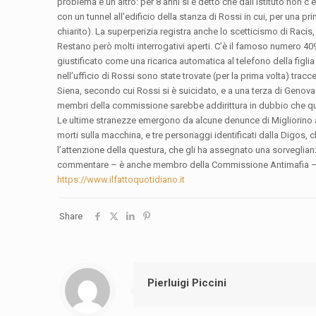
problema è un altro: per 8 anni si è detto che dall’istituto non c’e
con un tunnel all’edificio della stanza di Rossi in cui, per una p
chiarito). La superperizia registra anche lo scetticismo di Racis, Ri
Restano però molti interrogativi aperti. C’è il famoso numero 409
giustificato come una ricarica automatica al telefono della figli
nell’ufficio di Rossi sono state trovate (per la prima volta) tracc
Siena, secondo cui Rossi si è suicidato, e a una terza di Genova 
membri della commissione sarebbe addirittura in dubbio che q
Le ultime stranezze emergono da alcune denunce di Migliorino alle 
morti sulla macchina, e tre personaggi identificati dalla Digos
l’attenzione della questura, che gli ha assegnato una sorveglian
commentare – è anche membro della Commissione Antimafia – m
https://www.ilfattoquotidiano.it
Share
Pierluigi Piccini