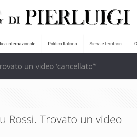
itica internazionale
Politica Italiana
Siena e territorio
O
rovato un video ‘cancellato’”
su Rossi. Trovato un video