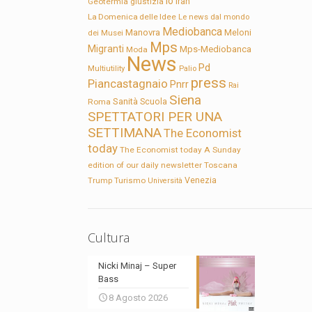
Io
Geotermia
giustizia
Iran
La Domenica delle Idee
Le news dal mondo
Mediobanca
Manovra
Meloni
dei Musei
Mps
Migranti
Mps-Mediobanca
Moda
News
Pd
Multiutility
Palio
press
Piancastagnaio
Pnrr
Rai
Siena
Sanità
Roma
Scuola
SPETTATORI PER UNA
SETTIMANA
The Economist
today
The Economist today A Sunday
edition of our daily newsletter
Toscana
Trump
Turismo
Venezia
Università
Cultura
Nicki Minaj – Super
Bass
8 Agosto 2026