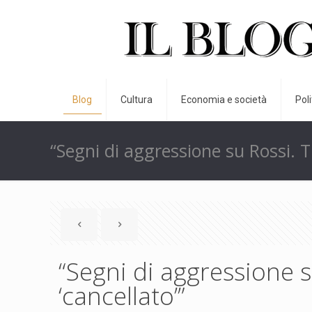
Blog
Cultura
Economia e società
Pol
“Segni di aggressione su Rossi. T
“Segni di aggressione 
‘cancellato’”