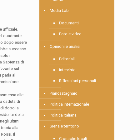
Media Lab
Documenti
 ufficiale.
Foto e video
del quadrante
rto dopo essere
Opinioni e analisi
arebbe successo
solo i
Editoriali
la Sapienza di
izzante sul
Interviste
 parla al
Riflessioni personali
commissione
Piancastagnaio
rasmessa alle
la caduta di
Politica internazionale
ndi dopo la
esidente della
Politica Italiana
egli ultimi
Siena e territorio
teoria alla
Rossi. Il
Cronache locali