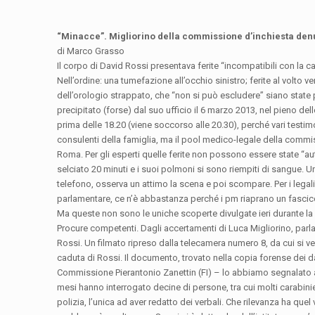
“Minacce”. Migliorino della commissione d’inchiesta denun
di Marco Grasso
Il corpo di David Rossi presentava ferite “incompatibili con la ca
Nell’ordine: una tumefazione all’occhio sinistro; ferite al volto v
dell’orologio strappato, che “non si può escludere” siano state
precipitato (forse) dal suo ufficio il 6 marzo 2013, nel pieno d
prima delle 18.20 (viene soccorso alle 20.30), perché vari testi
consulenti della famiglia, ma il pool medico-legale della commis
Roma. Per gli esperti quelle ferite non possono essere state “au
selciato 20 minuti e i suoi polmoni si sono riempiti di sangue. 
telefono, osserva un attimo la scena e poi scompare. Per i legal
parlamentare, ce n’è abbastanza perché i pm riaprano un fascico
Ma queste non sono le uniche scoperte divulgate ieri durante la
Procure competenti. Dagli accertamenti di Luca Migliorino, parl
Rossi. Un filmato ripreso dalla telecamera numero 8, da cui si
caduta di Rossi. Il documento, trovato nella copia forense dei da
Commissione Pierantonio Zanettin (FI) – lo abbiamo segnalato al
mesi hanno interrogato decine di persone, tra cui molti carabinier
polizia, l’unica ad aver redatto dei verbali. Che rilevanza ha que