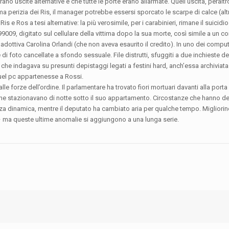
rano uscite alternative e che tutte le porte erano allarmate. Quell’uscita, peraltr
rima perizia dei Ris, il manager potrebbe essersi sporcato le scarpe di calce (alt
s e Ros a tesi alternative: la più verosimile, per i carabinieri, rimane il suicidio
9009, digitato sul cellulare della vittima dopo la sua morte, così simile a un c
a adottiva Carolina Orlandi (che non aveva esaurito il credito). In uno dei compu
e di foto cancellate a sfondo sessuale. File distrutti, sfuggiti a due inchieste de
che indagava su presunti depistaggi legati a festini hard, anch’essa archiviata.
uel pc appartenesse a Rossi.
forze dell’ordine. Il parlamentare ha trovato fiori mortuari davanti alla porta 
, che stazionavano di notte sotto il suo appartamento. Circostanze che hanno d
za dinamica, mentre il deputato ha cambiato aria per qualche tempo. Migliorino
a queste ultime anomalie si aggiungono a una lunga serie.