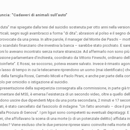
cia: “Cadaveri di animali sull’auto”
duta” mai spiegate dalla tesi del suicidio sostenuta per otto anni nella versione
erticali; segni sugli avambracci a forma “di dita”; abrasioni al polso e il segno 
 provocate da una presa. In altre parole, il manager del Monte dei Paschi – mo
ello scandalo finanziario che investiva la banca – sarebbe stato picchiato. E s
moni lo avevano incontrato senza notare stranezze. Ad affermarlo non sono più 
sione parlamentare d’inchiesta, coordinato da Vittorio Fineschi, ordinario del
toinferte”. E Rossi, se soccorso, poteva essere salvato. Invece è rimasto agon
Un lasso di tempo in cui le telecamere riprendono un uomo (mai identificato) che
i della famiglia Rossi, Carmelo Miceli e Paolo Pirani, e anche per parte della 
lo per omicidio o istigazione al suicidio.
 presentazione della superperizia consegnata alla commissione, in parte già t
amentare del M5S, è emersa l’esistenza di un secondo video, oltre a quello del
 vedono uscire due dipendenti Mps da una porta secondaria, 2 minuti e 17 seco
ti, è stato cancellato dal fascicolo di indagine. “Un fatto anomalo – dice il pr
la Procura di Genova”. I pm liguri sono competenti su eventuali depistaggi. E n
i, che affollavano la scena di una morte (o di un potenziale delitto) affidata in 
l video? Viene escluso che le due persone riprese siano coinvolte nella morte di 