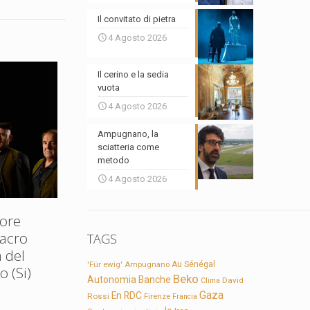
Il convitato di pietra
4 Agosto 2026
Il cerino e la sedia
vuota
4 Agosto 2026
Ampugnano, la
sciatteria come
metodo
4 Agosto 2026
ore
Sacro
TAGS
 del
'Für ewig'
Ampugnano
Au Sénégal
 (Si)
Beko
Autonomia
Banche
David
Clima
Gaza
En RDC
Rossi
Firenze
Francia