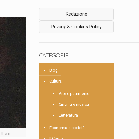
Redazione
Privacy & Cookies Policy
CATEGORIE
Blog
Cultura
Arte e patrimonio
Cinema e musica
Letteratura
Economia e società
e them)
Il Comò