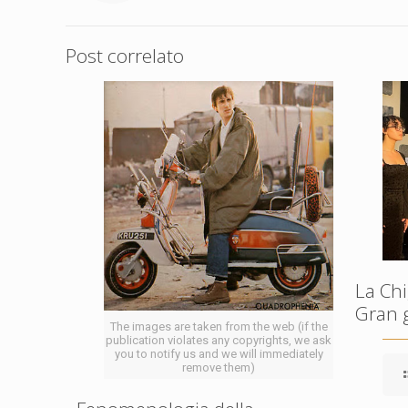
Post correlato
La Chi
Gran 
The images are taken from the web (if the
publication violates any copyrights, we ask
you to notify us and we will immediately
remove them)