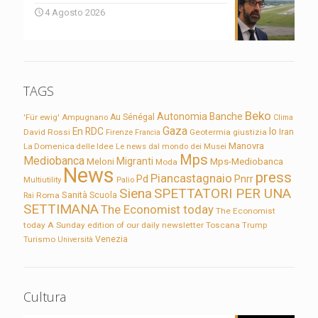
4 Agosto 2026
TAGS
Beko
Autonomia
Banche
'Für ewig'
Ampugnano
Au Sénégal
Clima
Gaza
En RDC
Io
David Rossi
Firenze
Geotermia
giustizia
Iran
Francia
Manovra
La Domenica delle Idee
Le news dal mondo dei Musei
Mps
Mediobanca
Migranti
Meloni
Mps-Mediobanca
Moda
News
press
Piancastagnaio
Pd
Pnrr
Multiutility
Palio
Siena
SPETTATORI PER UNA
Sanità
Rai
Roma
Scuola
SETTIMANA
The Economist today
The Economist
today A Sunday edition of our daily newsletter
Toscana
Trump
Turismo
Venezia
Università
Cultura