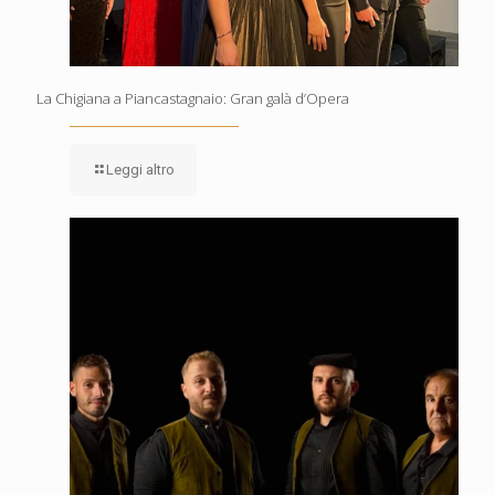
La Chigiana a Piancastagnaio: Gran galà d’Opera
Leggi altro