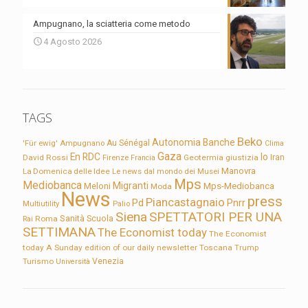
Ampugnano, la sciatteria come metodo
4 Agosto 2026
TAGS
Beko
Autonomia
Banche
'Für ewig'
Ampugnano
Au Sénégal
Clima
Gaza
En RDC
Io
David Rossi
Firenze
Geotermia
giustizia
Iran
Francia
Manovra
La Domenica delle Idee
Le news dal mondo dei Musei
Mps
Mediobanca
Migranti
Meloni
Mps-Mediobanca
Moda
News
press
Piancastagnaio
Pd
Pnrr
Multiutility
Palio
Siena
SPETTATORI PER UNA
Sanità
Rai
Roma
Scuola
SETTIMANA
The Economist today
The Economist
today A Sunday edition of our daily newsletter
Toscana
Trump
Turismo
Venezia
Università