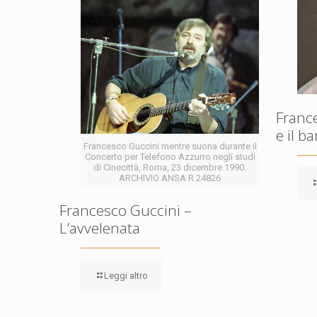
France
e il 
Francesco Guccini mentre suona durante il
Concerto per Telefono Azzurro negli studi
di Cinecittà, Roma, 23 dicembre 1990.
ARCHIVIO ANSA R 24826
Francesco Guccini –
L’avvelenata
Leggi altro