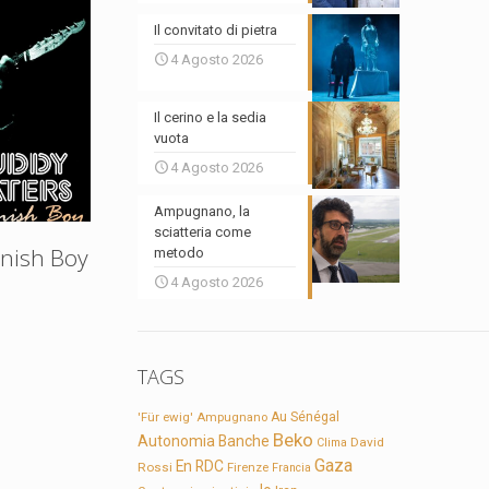
Il convitato di pietra
4 Agosto 2026
Il cerino e la sedia
vuota
4 Agosto 2026
Ampugnano, la
sciatteria come
nish Boy
metodo
4 Agosto 2026
TAGS
'Für ewig'
Ampugnano
Au Sénégal
Beko
Autonomia
Banche
David
Clima
Gaza
En RDC
Rossi
Firenze
Francia