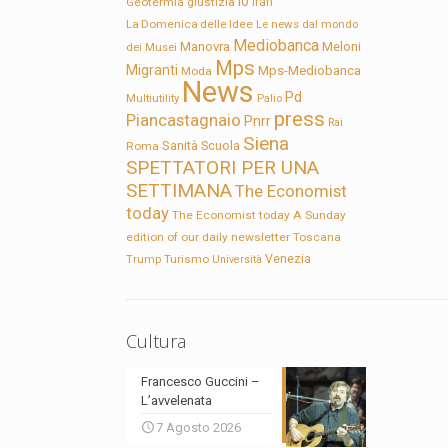
Io
Geotermia
giustizia
Iran
La Domenica delle Idee
Le news dal mondo
Mediobanca
Manovra
Meloni
dei Musei
Mps
Migranti
Mps-Mediobanca
Moda
News
Pd
Multiutility
Palio
press
Piancastagnaio
Pnrr
Rai
Siena
Sanità
Roma
Scuola
SPETTATORI PER UNA
SETTIMANA
The Economist
today
The Economist today A Sunday
edition of our daily newsletter
Toscana
Trump
Turismo
Venezia
Università
Cultura
Francesco Guccini –
L’avvelenata
7 Agosto 2026