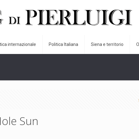
itica internazionale
Politica Italiana
Siena e territorio
O
Hole Sun