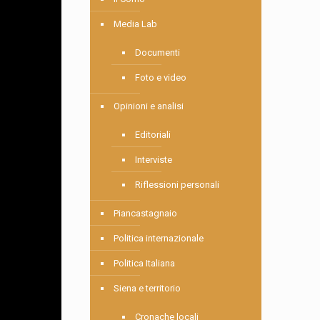
Media Lab
Documenti
Foto e video
Opinioni e analisi
Editoriali
Interviste
Riflessioni personali
Piancastagnaio
Politica internazionale
Politica Italiana
Siena e territorio
Cronache locali