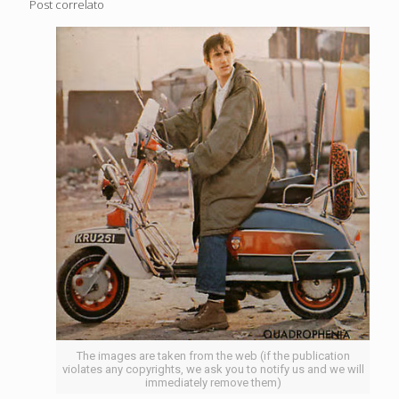
Post correlato
The images are taken from the web (if the publication
violates any copyrights, we ask you to notify us and we will
immediately remove them)