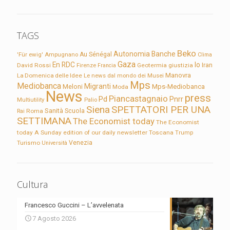
TAGS
Beko
Autonomia
Banche
'Für ewig'
Ampugnano
Au Sénégal
Clima
Gaza
En RDC
Io
David Rossi
Firenze
Geotermia
giustizia
Iran
Francia
Manovra
La Domenica delle Idee
Le news dal mondo dei Musei
Mps
Mediobanca
Migranti
Meloni
Mps-Mediobanca
Moda
News
press
Piancastagnaio
Pd
Pnrr
Multiutility
Palio
Siena
SPETTATORI PER UNA
Sanità
Rai
Roma
Scuola
SETTIMANA
The Economist today
The Economist
today A Sunday edition of our daily newsletter
Toscana
Trump
Turismo
Venezia
Università
Cultura
Francesco Guccini – L’avvelenata
7 Agosto 2026