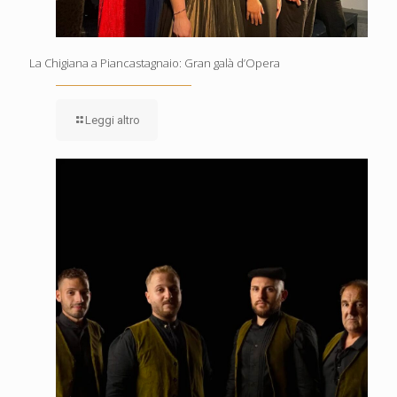
La Chigiana a Piancastagnaio: Gran galà d’Opera
Leggi altro