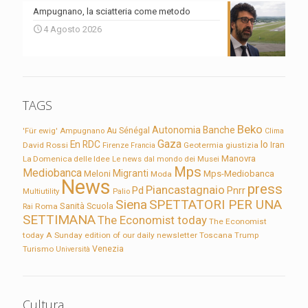
Ampugnano, la sciatteria come metodo
4 Agosto 2026
TAGS
Beko
Autonomia
Banche
'Für ewig'
Ampugnano
Au Sénégal
Clima
Gaza
En RDC
Io
David Rossi
Firenze
Geotermia
giustizia
Iran
Francia
Manovra
La Domenica delle Idee
Le news dal mondo dei Musei
Mps
Mediobanca
Migranti
Meloni
Mps-Mediobanca
Moda
News
press
Piancastagnaio
Pd
Pnrr
Multiutility
Palio
Siena
SPETTATORI PER UNA
Sanità
Rai
Roma
Scuola
SETTIMANA
The Economist today
The Economist
today A Sunday edition of our daily newsletter
Toscana
Trump
Turismo
Venezia
Università
Cultura