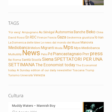
TAGS
Beko
Autonomia
Banche
'Für ewig'
Ampugnano
Au Sénégal
Clima
Gaza
En RDC
Io
David Rossi
Firenze
Geotermia
giustizia
Iran
Francia
Manovra
La Domenica delle Idee
Le news dal mondo dei Musei
Mps
Mediobanca
Migranti
Meloni
Mps-Mediobanca
Moda
News
press
Piancastagnaio
Pd
Pnrr
Multiutility
Palio
Siena
SPETTATORI PER UNA
Sanità
Rai
Roma
Scuola
SETTIMANA
The Economist today
The Economist
today A Sunday edition of our daily newsletter
Toscana
Trump
Turismo
Venezia
Università
Cultura
Muddy Waters – Mannish Boy