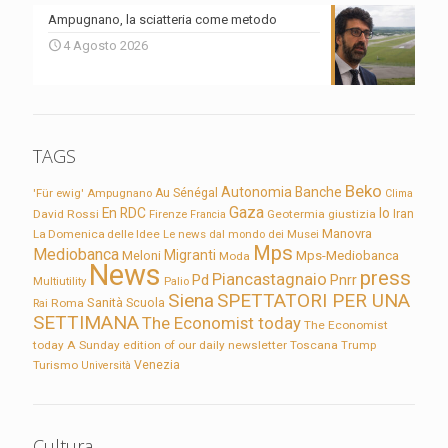
Ampugnano, la sciatteria come metodo
4 Agosto 2026
TAGS
Beko
Autonomia
Banche
'Für ewig'
Ampugnano
Au Sénégal
Clima
Gaza
En RDC
Io
David Rossi
Firenze
Geotermia
giustizia
Iran
Francia
Manovra
La Domenica delle Idee
Le news dal mondo dei Musei
Mps
Mediobanca
Migranti
Meloni
Mps-Mediobanca
Moda
News
press
Piancastagnaio
Pd
Pnrr
Multiutility
Palio
Siena
SPETTATORI PER UNA
Sanità
Rai
Roma
Scuola
SETTIMANA
The Economist today
The Economist
today A Sunday edition of our daily newsletter
Toscana
Trump
Turismo
Venezia
Università
Cultura