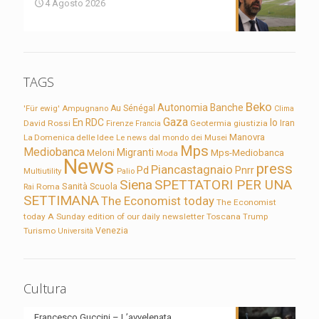
4 Agosto 2026
TAGS
Beko
Autonomia
Banche
'Für ewig'
Ampugnano
Au Sénégal
Clima
Gaza
En RDC
Io
David Rossi
Firenze
Geotermia
giustizia
Iran
Francia
Manovra
La Domenica delle Idee
Le news dal mondo dei Musei
Mps
Mediobanca
Migranti
Meloni
Mps-Mediobanca
Moda
News
press
Piancastagnaio
Pd
Pnrr
Multiutility
Palio
Siena
SPETTATORI PER UNA
Sanità
Rai
Roma
Scuola
SETTIMANA
The Economist today
The Economist
today A Sunday edition of our daily newsletter
Toscana
Trump
Turismo
Venezia
Università
Cultura
Francesco Guccini – L’avvelenata