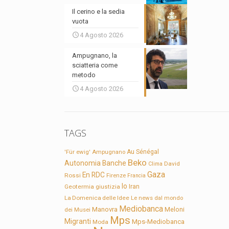
Il cerino e la sedia
vuota
4 Agosto 2026
Ampugnano, la
sciatteria come
metodo
4 Agosto 2026
TAGS
'Für ewig'
Ampugnano
Au Sénégal
Beko
Autonomia
Banche
David
Clima
Gaza
En RDC
Rossi
Firenze
Francia
Io
Geotermia
giustizia
Iran
La Domenica delle Idee
Le news dal mondo
Mediobanca
Manovra
Meloni
dei Musei
Mps
Migranti
Mps-Mediobanca
Moda