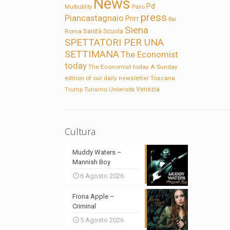
News
Pd
Multiutility
Palio
press
Piancastagnaio
Pnrr
Rai
Siena
Sanità
Roma
Scuola
SPETTATORI PER UNA
SETTIMANA
The Economist
today
The Economist today A Sunday
edition of our daily newsletter
Toscana
Trump
Turismo
Venezia
Università
Cultura
Muddy Waters –
Mannish Boy
6 Agosto 2026
Fiona Apple –
Criminal
5 Agosto 2026