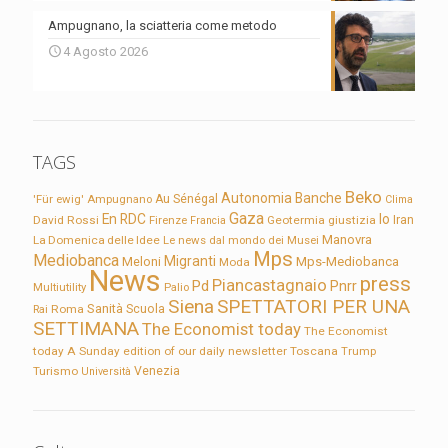
Ampugnano, la sciatteria come metodo
4 Agosto 2026
TAGS
Beko
Autonomia
Banche
'Für ewig'
Ampugnano
Au Sénégal
Clima
Gaza
En RDC
Io
David Rossi
Firenze
Geotermia
giustizia
Iran
Francia
Manovra
La Domenica delle Idee
Le news dal mondo dei Musei
Mps
Mediobanca
Migranti
Meloni
Mps-Mediobanca
Moda
News
press
Piancastagnaio
Pd
Pnrr
Multiutility
Palio
Siena
SPETTATORI PER UNA
Sanità
Rai
Roma
Scuola
SETTIMANA
The Economist today
The Economist
today A Sunday edition of our daily newsletter
Toscana
Trump
Turismo
Venezia
Università