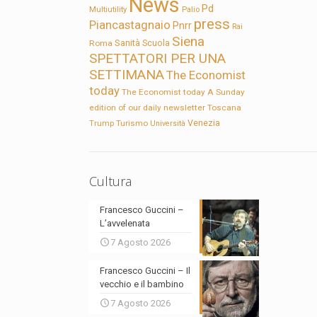
News
Pd
Multiutility
Palio
press
Piancastagnaio
Pnrr
Rai
Siena
Sanità
Roma
Scuola
SPETTATORI PER UNA
SETTIMANA
The Economist
today
The Economist today A Sunday
edition of our daily newsletter
Toscana
Trump
Turismo
Venezia
Università
Cultura
Francesco Guccini –
L’avvelenata
7 Agosto 2026
Francesco Guccini – Il
vecchio e il bambino
7 Agosto 2026