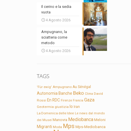
Il cerino e la sedia
vuota
4 Agosto 2026
Ampugnano, la
sciatteria come
metodo
4 Agosto 2026
TAGS
'Für ewig'
Ampugnano
Au Sénégal
Beko
Autonomia
Banche
David
Clima
Gaza
En RDC
Rossi
Firenze
Francia
Io
Geotermia
giustizia
Iran
La Domenica delle Idee
Le news dal mondo
Mediobanca
Manovra
Meloni
dei Musei
Mps
Migranti
Mps-Mediobanca
Moda