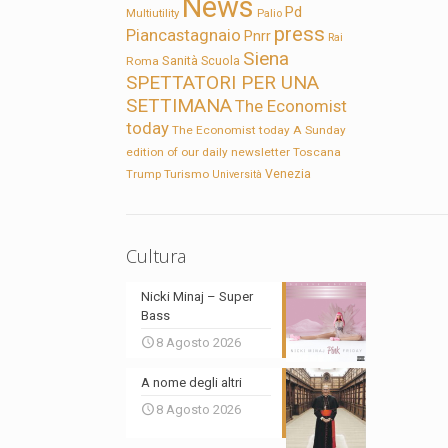
News
Pd
Multiutility
Palio
press
Piancastagnaio
Pnrr
Rai
Siena
Sanità
Roma
Scuola
SPETTATORI PER UNA
SETTIMANA
The Economist
today
The Economist today A Sunday
edition of our daily newsletter
Toscana
Trump
Turismo
Venezia
Università
Cultura
Nicki Minaj – Super
Bass
8 Agosto 2026
A nome degli altri
8 Agosto 2026