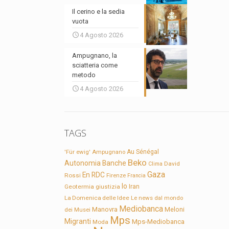
Il cerino e la sedia
vuota
4 Agosto 2026
Ampugnano, la
sciatteria come
metodo
4 Agosto 2026
TAGS
'Für ewig'
Ampugnano
Au Sénégal
Beko
Autonomia
Banche
David
Clima
Gaza
En RDC
Rossi
Firenze
Francia
Io
Geotermia
giustizia
Iran
La Domenica delle Idee
Le news dal mondo
Mediobanca
Manovra
Meloni
dei Musei
Mps
Migranti
Mps-Mediobanca
Moda