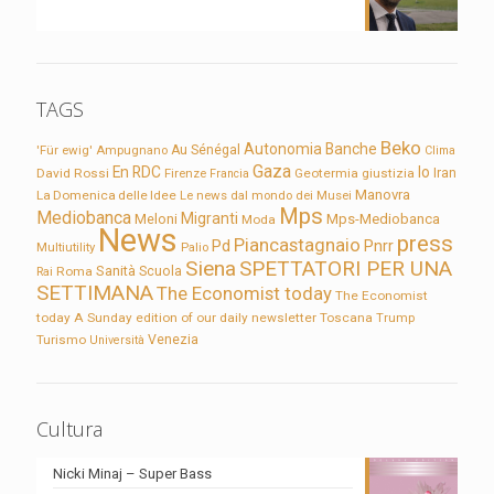
TAGS
Beko
Autonomia
Banche
'Für ewig'
Ampugnano
Au Sénégal
Clima
Gaza
En RDC
Io
David Rossi
Firenze
Geotermia
giustizia
Iran
Francia
Manovra
La Domenica delle Idee
Le news dal mondo dei Musei
Mps
Mediobanca
Migranti
Meloni
Mps-Mediobanca
Moda
News
press
Piancastagnaio
Pd
Pnrr
Multiutility
Palio
Siena
SPETTATORI PER UNA
Sanità
Rai
Roma
Scuola
SETTIMANA
The Economist today
The Economist
today A Sunday edition of our daily newsletter
Toscana
Trump
Turismo
Venezia
Università
Cultura
Nicki Minaj – Super Bass