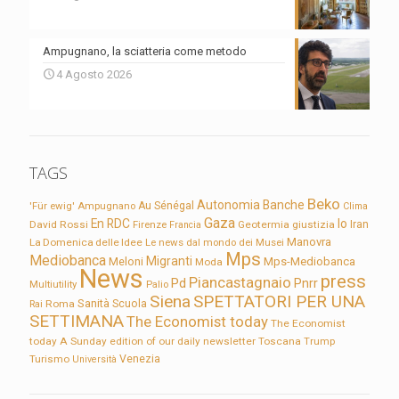
Ampugnano, la sciatteria come metodo
4 Agosto 2026
TAGS
Beko
Autonomia
Banche
'Für ewig'
Ampugnano
Au Sénégal
Clima
Gaza
En RDC
Io
David Rossi
Firenze
Geotermia
giustizia
Iran
Francia
Manovra
La Domenica delle Idee
Le news dal mondo dei Musei
Mps
Mediobanca
Migranti
Meloni
Mps-Mediobanca
Moda
News
press
Piancastagnaio
Pd
Pnrr
Multiutility
Palio
Siena
SPETTATORI PER UNA
Sanità
Rai
Roma
Scuola
SETTIMANA
The Economist today
The Economist
today A Sunday edition of our daily newsletter
Toscana
Trump
Turismo
Venezia
Università