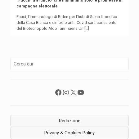
“Fuochi d’artificio” che illuminano solo le promesse in
campagna elettorale
Fauci, l’immunologo di Biden per l’hub di Siena Il medico
della Casa Bianca e simbolo anti- Covid sarà consulente
del Biotecnopolo Aldo Tani siena Un
[…]
Facebook
Instagram
X
YouTube
Redazione
Privacy & Cookies Policy