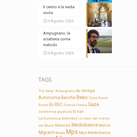
Il cerino e la sedia
vuota
4 Agosto 2026
Ampugnano, la
sciatteria come
metodo
4 Agosto 2026
TAGS
'Für ewig'
Ampugnano
Au Sénégal
Beko
Autonomia
Banche
David
Clima
Gaza
En RDC
Rossi
Firenze
Francia
Io
Geotermia
giustizia
Iran
La Domenica delle Idee
Le news dal mondo
Mediobanca
Manovra
Meloni
dei Musei
Mps
Migranti
Mps-Mediobanca
Moda