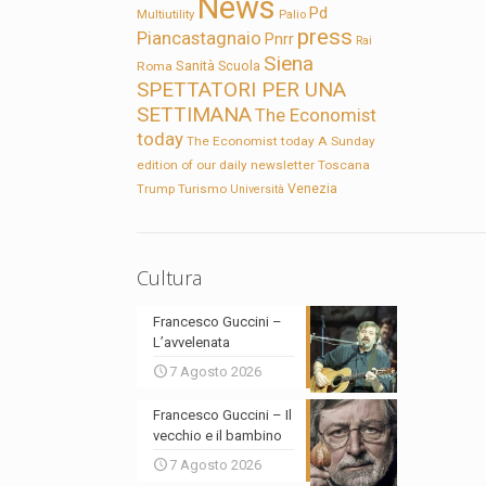
News
Pd
Multiutility
Palio
press
Piancastagnaio
Pnrr
Rai
Siena
Sanità
Roma
Scuola
SPETTATORI PER UNA
SETTIMANA
The Economist
today
The Economist today A Sunday
edition of our daily newsletter
Toscana
Trump
Turismo
Venezia
Università
Cultura
Francesco Guccini –
L’avvelenata
7 Agosto 2026
Francesco Guccini – Il
vecchio e il bambino
7 Agosto 2026